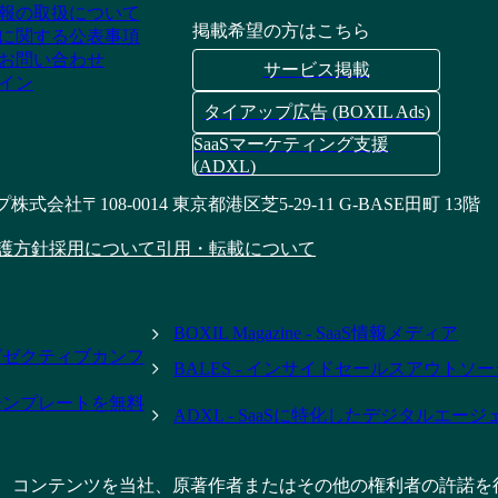
報の取扱について
掲載希望の方はこちら
に関する公表事項
お問い合わせ
サービス掲載
イン
タイアップ広告 (BOXIL Ads)
SaaSマーケティング支援
(ADXL)
プ株式会社
〒108-0014 東京都港区芝5-29-11 G-BASE田町 13階
護方針
採用について
引用・転載について
BOXIL Magazine - SaaS情報メディア
- エグゼクティブカンフ
BALES - インサイドセールスアウトソ
テンプレートを無料
ADXL - SaaSに特化したデジタルエー
、コンテンツを当社、原著作者またはその他の権利者の許諾を