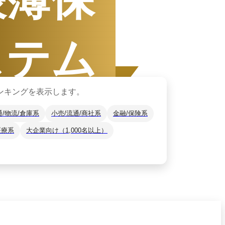
ステム
ンキングを表示します。
通/物流/倉庫系
小売/流通/商社系
金融/保険系
医療系
大企業向け（1,000名以上）
1日
〜
12月31日
ザーから資料請求されたサービスをもと
*2
をご紹介します。
月14日
時点の情報です。