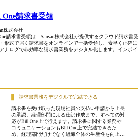
ll One請求書受領
san株式会社
ll One請求書受領は、Sansan株式会社が提供するクラウド
・形式で届く請求書をオンラインで一括受領し、素早く正確に
アナログで非効率な請求書業務をデジタル化します。インボイ
率化することで、企業経営における意思決定のスピードを加速
請求書業務をデジタルで完結できる
請求書を受け取った現場社員の支払い申請から上長
の承認、経理部門による仕訳作成まで、すべての対
応がBill One上で行えます。請求書に関する業務や
コミュニケーションもBill One上で完結できるた
め、経理部門だけでなく組織全体の生産性を向上さ