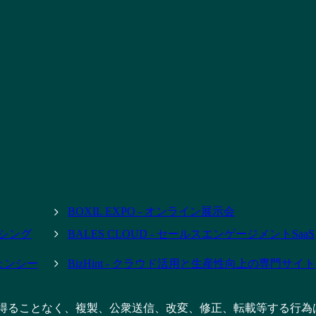
BOXIL EXPO - オンライン展示会
ーシング
BALES CLOUD - セールスエンゲージメントSaaS
ジェンシー
BizHint - クラウド活用と生産性向上の専門サイト
得ることなく、複製、公衆送信、改変、修正、転載等する行為