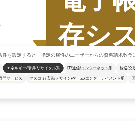
5
存シ
グ
条件を設定すると、指定の属性のユーザーからの資料請求数ラ
エネルギー/環境/リサイクル系
IT/通信/インターネット系
輸送/交
専門サービス
マスコミ/広告/デザイン/ゲーム/エンターテイメント系
集計期間
2025年7月
2025
年
下半期
（
7月
〜
12月
）にBOXILユー
*1
に、カテゴリ別ランキング
※掲載している情報は
2026年1