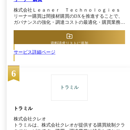
はなく、固定の申請経路も組めます。 見積は過
株式会社Ｌｅａｎｅｒ Ｔｅｃｈｎｏｌｏｇｉｅｓ
去の回答履歴から回答したり、ロットごとに回答
リーナー購買は間接材購買のDXを推進することで、
したりできます。また、取引先ごとの評価スコア
ガバナンスの強化・調達コストの最適化・購買業務の
を比較しながら選定、承認も行えるほか、材料費
効率化を実現する購買管理システムです。 主要なEC
／加工費などの単価明細も確認可能です。
サイトとリーナー購買を連携することで、間接材購買
サイトの一元化が可能です。煩雑なECサイトごとの
資料請求リストに追加
承認申請や保守管理が不要となり、複数の外部カタロ
サービス詳細ページ
グ、自社カタログとの横断検が行えます。 企業推奨
品として商品登録が可能なため、コスト削減や購買統
制ができます。また、価格や購買条件が変動する間接
6
材、リーナー購買に登録されていない間接材の発注も
行えるため、間接材全体の購買に活用可能です。 購
買の申請先、承認における階層構造を柔軟に設定可能
トラミル
なだけではなく、間接材購買における分納にも対応し
ており、直感的に利用できる検収機能が搭載されてい
ます。さらに、リーナー購買で取得できる購買データ
を出力できるため、間接材購買の実態把握、改善活動
トラミル
に活用可能です。
株式会社クレオ
トラミルは、株式会社クレオが提供する購買統制クラ