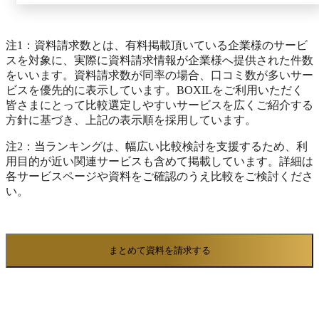
転記作業が多くミスが発生してしまう [4]パッケージ
だと自社の運用に合わないが、カスタマイズすると高
額になる ▼ 「楽楽販売」なら ▼ [1]複雑な金額計
注1：資料請求数とは、有料掲載頂いている企業様のサービ
算の自動化で手間やミスを削減 ┗自社の業務フロー
スを対象に、実際に資料請求情報が企業様へ提供された件数
に合わせて売上や原価の計算ロジックを柔軟にカスタ
をいいます。資料請求数が同率の場合、口コミ数が多いサー
マイズ可能！ 複雑な金額計算の自動化により手間
ビスを優先的に表示しています。BOXILをご利用いただく
やミスを削減！ [2]請求処理、売上計上の効率化で手
皆さまにとって比較選定しやすいサービスを広くご紹介する
間やミスを削減 ┗自社の業務フローに合わせた請求
方針に基づき、上記の表示順を採用しています。
処理や売上計上が可能！ 請求締め処理の自動化
注2：当ランキングは、幅広い比較検討を支援するため、利
で、月末月初の作業を大幅に削減し、ミスも削減！
用目的が近い関連サービスも含めて掲載しています。詳細は
[3]業務の自動化でミスを削減 ┗ルーチンワークの自
各サービスページや資料をご確認のうえ比較をご検討くださ
動化、リレーショナルデータベースの実現により、転
い。
記作業は不要に！ 手入力、計算は不要になり、人
為的ミスの大幅な削減が可能！ [4]自社の業務フロー
に合わせてカスタマイズ可能 ┗表示する項目や入力
画面、操作メニューを自社フローに合わせて ノン
まとめて資料を請求する
プログラミングでカスタマイズ！ 使いながら改善
していけるので、現場に定着しやすい！