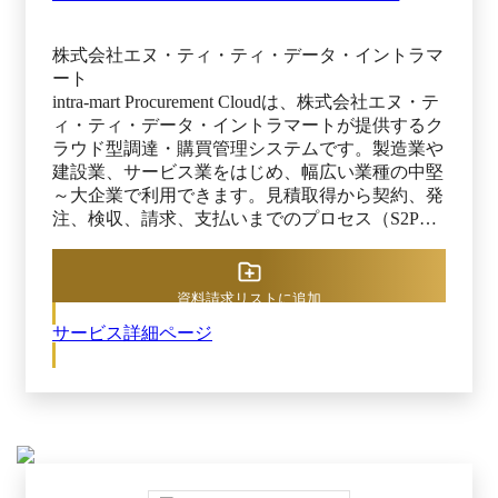
株式会社エヌ・ティ・ティ・データ・イントラマ
ート
intra-mart Procurement Cloudは、株式会社エヌ・テ
ィ・ティ・データ・イントラマートが提供するク
ラウド型調達・購買管理システムです。製造業や
建設業、サービス業をはじめ、幅広い業種の中堅
～大企業で利用できます。見積取得から契約、発
注、検収、請求、支払いまでのプロセス（S2P）
全体をワンストップでカバーし、調達業務全体の
効率化と支出の最適化を実現できるのが強みで
す。 複数社への一括見積依頼や支出データの可
資料請求リストに追加
視化・分析によって無駄な支出を徹底的に洗い出
サービス詳細ページ
し、平均5～15％程度（※）のコスト圧縮を可能
にします。これにより、投資効率を高め、企業利
益の向上にもつながります。 取引の電子化と承
認ワークフロー自動化で業務負荷を平均50％、最
大90％削減し（※）、人的ミスの低減や内部統制
の強化などガバナンスの徹底につなげられるのも
メリットです。購買管理や契約管理、支払管理を