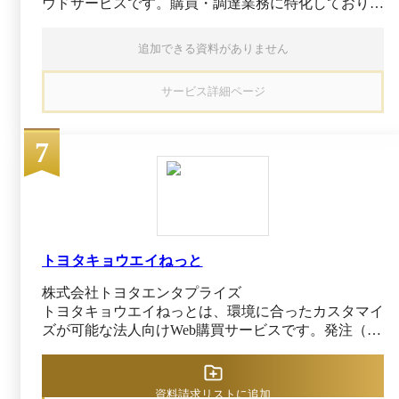
ウドサービスです。購買・調達業務に特化しており、
購買申請から承認、発注や検収、支払依頼までの一連
のプロセスをデジタル化し、紙書類やExcelでの管理
追加できる資料がありません
から脱却してペーパーレス化やデータの一元管理を実
現できます。直接材・間接材の調達や、複数拠点で行
サービス詳細ページ
われる分散購買から購買部門への集中購買まで、あら
ゆる体制にも柔軟に対応でき、企業全体での購買業務
の最適化を後押しします。 全社統制のもとでも無理
7
な集中による調達スピード低下やコスト増を防ぎ、ス
ピーディかつ最適な購買を実現できるのが特徴です。
全取引の進捗をリアルタイムに可視化し、過剰発注の
抑止やヒューマンエラー・不正の防止によって、コス
ト適正化と内部統制の強化にも貢献します。 電子帳
簿保存法にも対応しており、税法要件の個別確認を省
トヨタキョウエイねっと
いてスムーズな法令遵守が可能な点も特徴です。API
連携による基幹システムとの統合管理にも対応してお
株式会社トヨタエンタプライズ
り、複数ツールへのデータ分散を防いで監査対応やデ
トヨタキョウエイねっとは、環境に合ったカスタマイ
ータ活用の精度向上にも寄与します。
ズが可能な法人向けWeb購買サービスです。発注（見
積）／承認／請求／データ管理まですべてシステム内
にて完結するため、紙媒体での社内承認や在庫管理、
買い回りによって発生する小口現金管理は不要です。
資料請求リストに追加