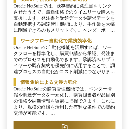
トで、用途や業種に合わせてシステムを柔軟にカ
Oracle NetSuiteでは、既存契約に発注書をリンク
スタマイズ可能です。 Oracle NetSuiteでは、既存
させたうえで、最適価格でのタイムリーな購入を
契約に発注書をリンクすることで支出を最適化
支援します。発注書と受領データや請求データを
し、調達から支払いまでのプロセスを自動化して
自動連携する調達管理機能により、手作業を大幅
時間とコストを削減できます。購入取引や受領、
に削減できるのもメリットです。ベンダーポータ
請求といった情報もリンクされるため、業務の正
ルによる情報共有でサプライヤーとの協業も強化
確性も向上します。ダッシュボード上でリアルタ
ワークフロー自動化で業務効率化
され、調達業務全体の効率化につながります。

イムな支出・ベンダー情報を可視化でき、スピー
Oracle NetSuiteの自動化機能を活用すれば、ワー
ディーかつ最適な意思決定につなげられるのも強
また、支出やベンダーパフォーマンスをリアルタ
クフローを標準化し、購買申請から承認、発注ま
みです。
イムに可視化するダッシュボードにより、全社的
でのプロセスを自動化できます。承認済みサプラ
な支出管理と透明性の高いコミュニケーションが
イヤーや既存契約を優先的に活用することで、調
可能です。関連情報が集約されているため、購買
達プロセスの自動化がコスト削減につながりま
担当者は規模の経済を活用した有利な価格交渉が
す。

情報集約による交渉力強化
でき、コスト削減に寄与します。
承認プロセスは自由に定義が可能で、不要な支出
Oracle NetSuiteの購買管理機能では、ベンダー情
を防ぎつつ、コンプライアンスを強化できるのも
報や調達データを一元化し、購買担当者が品目別
利点です。不正発注や請求エラーを事前に防止
の価格や納期情報を容易に把握できます。これに
し、内部監査対応の負荷も低減できます。
より、規模の経済を活用した有利な条件での契約
交渉が可能です。

ベンダーポータルでは、サプライヤーとリアルタ