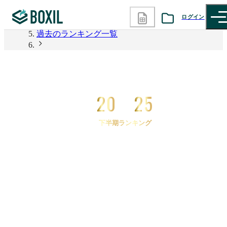
2026年上半期 資料請求数ランキング
ログイン
過去のランキング一覧
カテゴリから探す
2025年下半期 資料請求数ランキング
2025年下半期 資料請求数ランキング 購買管理シス
診断から探す
テム
20
25
記事から探す
下半期ランキング
BOXILの使い方ガイド
情報掲載をご希望の方へ
2025
年
下