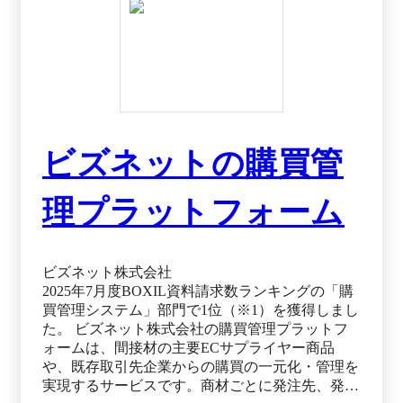
一体化したBSM（Business Spend Management：企
業の支出管理）プラットフォームとして、インボ
イス制度や電子帳簿保存法にも対応しており、コ
ンプライアンス面の強化に寄与します。 ※出
典：intra-mart Procurement Cloud公式HP（2025年11
月16日閲覧）
ビズネットの購買管
理プラットフォーム
ビズネット株式会社
2025年7月度BOXIL資料請求数ランキングの「購
買管理システム」部門で1位（※1）を獲得しまし
た。 ビズネット株式会社の購買管理プラットフ
ォームは、間接材の主要ECサプライヤー商品
や、既存取引先企業からの購買の一元化・管理を
実現するサービスです。商材ごとに発注先、発注