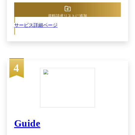
方法を変える必要なく、ワンオペレーションで購
買を実現し、間接材の購買業務を約1/3に削減可
能（※2）です。 各専門分野のサプライヤーと連
資料請求リストに追加
携し、豊富な商品を特別価格で購入可能です。さ
サービス詳細ページ
らに、連携サプライヤーの商品を横断で検索でき
る「横串検索機能」と、複数のサプライヤーから
同じ型番の最安値商品を特定できる「最安値検索
機能」も搭載されており、価格が安い順番に商品
をワンクリックで比較表示できます。 既存取引
先の商材や指定購買品を電子カタログ化できるユ
ーザーカタログ機能が搭載されています。蓄積が
4
困難な購買情報を可視化できるほか、取引先のサ
プライヤー側でも業務がデジタル化されるため、
業務の効率化によるメリットを享受可能です。
※1出典：BOXIL「BOXIL資料請求数ランキング
（2025年7月度）」（2025年12月22日確認） ※2
出典：ビズネットの購買管理プラットフォーム公
式サイト（2025年12月22日閲覧）
Guide