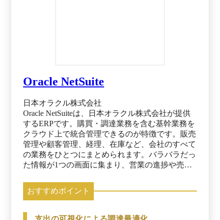
Oracle NetSuite
日本オラクル株式会社
Oracle NetSuiteは、日本オラクル株式会社が提供
するERPです。購買・調達業務を含む基幹業務を
クラウド上で統合管理できるのが特徴です。販売
管理や顧客管理、経理、在庫など、会社のすべて
の業務をひとつにまとめられます。バラバラだっ
た情報が1つの画面に集まり、営業の進捗や売
上、在庫状況などをリアルタイムに確認できるよ
うになるでしょう。 高次元のスケーラビリティ
おすすめポイント
と最新技術が反映されたAI機能により、大規模な
組織でも効率的にシステムを運用できます。
SuiteSuccessエディションを選択できるのもポイン
支出の可視化による調達最適化