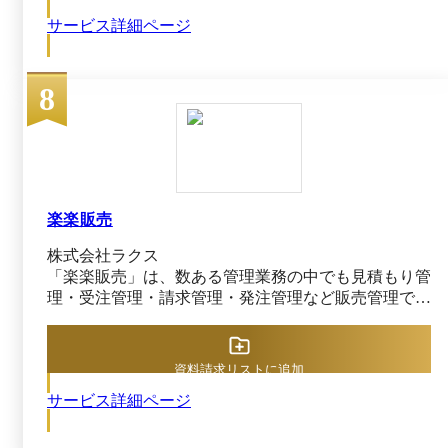
各サプライヤからの請求内容を一本化し、指定の締日
サービス詳細ページ
に請求書を発行します。利用している会計システムへ
連携可能なデータを提供可能なため、請求書は発行さ
れ次第、データを即日で受け取ることができます。
8
オフィス消耗品から工場消耗品、書籍、オリジナル名
刺までバリエーション豊かなサプライヤと連携してい
るため、豊富な品揃えから購買可能です。発注完了か
らは最短で当日配送が可能なため、納期の短縮を実現
します。
楽楽販売
株式会社ラクス
「楽楽販売」は、数ある管理業務の中でも見積もり管
理・受注管理・請求管理・発注管理など販売管理でご
利用いただくことが多いシステムです。 販売管理の
複雑な金額計算の自動化、企業ごとのルールにあわせ
たカスタマイズが可能です。 ■販売管理業務で、こん
資料請求リストに追加
なお悩みありませんか？ [1]売上や原価の計算が複雑
サービス詳細ページ
なため、計算ミスが多発している [2]一つの受注金額
を複数請求に分けたり、売上計上を分割する必要があ
り、手間やミスが発生している [3]書類の作成など、