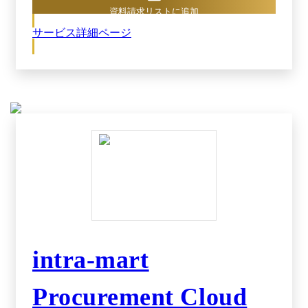
イムに文書共有・連携できるため、協力体制が強
資料請求リストに追加
化されます。サプライヤーとの連携を強化できれ
ば、業務効率化も進み、長期的なコスト削減にも
サービス詳細ページ
つながるでしょう。部門横断的に一貫した情報を
活用できるため、より迅速なコスト予算管理や購
買戦略の策定が可能です。
intra-mart
Procurement Cloud