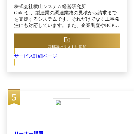
株式会社横山システム経営研究所
Guideは、製造業の調達業務の見積から請求まで
を支援するシステムです。それだけでなく工事発
注にも対応しています。また、企業調査やBCPな
ど、オペレーション外のコミュニケーションもカ
バーします。 強みは①資材調達と工事調達を両
立している点、②企業調査、BCP、価格分析など
資料請求リストに追加
サプライヤーコミュニケーションを総合的に支援
サービス詳細ページ
する点、③さまざまな調達品目、生産管理システ
ム発の調達案件、スポットで行われる一般購入品
の申請など調達、購買を統合する点にあります。
サプライヤー技術／設備情報の最新化、価格低減
率の推移分析、二次以降を含めたBCP管理などを
システム上で行えます。また、組織やプロジェク
5
ト別の予算消化状況を、リアルタイムでチェック
可能です。 ロットごとに見積依頼でき、調達分
類ごとにフォーマット設定を行えます。過去の依
頼内容をコピーして流用できるほか、依頼頻度の
高い取引先、同様の品目／技術を扱う取引先もグ
ループ化して選択可能です。さらに、単価や金額
を基準にした細かな承認経路を設定できるだけで
リーナー購買