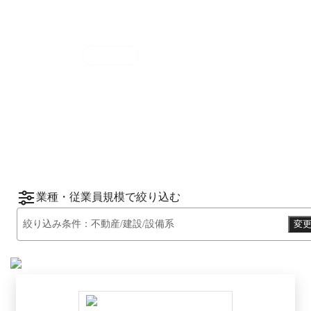
集計期間
2025年7月1日
〜
12月31日
2025
年
下半期
（
7月
〜
12月
）にBOXILユーザ
ーから資料請求されたサービスをもとに、カ
*1
*2
テゴリ別ランキング
をご紹介します。
※掲載している情報は
2026年1月14日
時点の
情報です。
業種・従業員規模で絞り込む
絞り込み条件：
不動産/建設/設備系
変