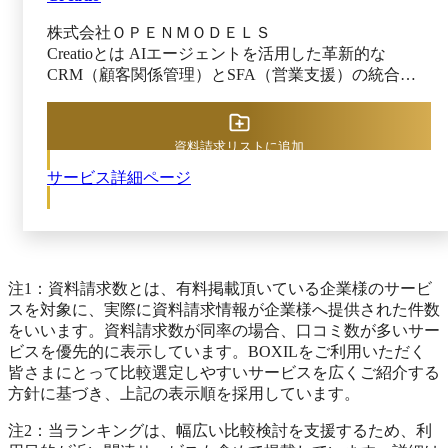
は、営業担当者の立場で考えても、抜けたり漏れたり
したら教えてくれるとても便利な機能であり、営業担
株式会社ＯＰＥＮＭＯＤＥＬＳ
当者の活動をアシストするものです。営業担当者に警
Creatioとは AIエージェントを活用した革新的な
告を与える「イエローカード」とせず、営業担当者を
CRM（顧客関係管理）とSFA（営業支援）の統合プ
支援する「チャンスカード」とでも命名すべきだった
ラットフォーム。 AIがネイティブに組み込まれてお
のです。それでは恐らくインパクトがなくて、私ども
り、業務を支援。機能追加のための課金はありませ
の売上は伸びなかったでしょうが・・・・。 旧
ん。 従来のCRMやSFAにAIを後付けするのではな
資料請求リストに追加
SFAが登場して30年。もうそろそろ“Automation”幻想
く、AIが業務で扱うあらゆる情報や作業の流れ、人
から脱却して、本当の意味で営業担当者を支援し、営
サービス詳細ページ
や部署との関係性を理解し、操作できる構造になって
業活動をサポートする仕組みに変えてみませんか？営
います。 顧客データの一元管理から営業プロセスの
業マネジメントは必要なことですが、管理したり、分
自動化まで、Creatioは企業の業務効率と売上向上を強
析したりするだけでは、売上は上がりません。現場の
力にサポート。 「ノーコードでカスタマイズ可能」
営業担当者をアシストし、サポートしてこそ成果が出
なCreatioは、IT部門に依存せず、現場主導で業務改善
るのです。 「今こそ、真（新）のSFA、Sales Force
を実現できます。 今すぐ、AI×CRM×SFAの融合によ
注1：資料請求数とは、有料掲載頂いている企業様のサービ
Assistant へ！」 最後までお読みいただき、ありが
るビジネス変革を。
スを対象に、実際に資料請求情報が企業様へ提供された件数
とうございました。
をいいます。資料請求数が同率の場合、口コミ数が多いサー
ビスを優先的に表示しています。BOXILをご利用いただく
皆さまにとって比較選定しやすいサービスを広くご紹介する
方針に基づき、上記の表示順を採用しています。
注2：当ランキングは、幅広い比較検討を支援するため、利