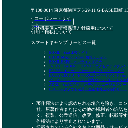
〒108-0014 東京都港区芝5-29-11 G-BASE田町 1
コーポレートサイ
ト
会社概要
個人情報保護方針
採用について
引用・転載について
スマートキャンプ サービス一覧
BOXIL - SaaS比較サイト
BOXIL Magazine - SaaS情報メディア
BOXIL EXPO - オンライン展示会
JAPAN LEADERS SUMMIT- エグゼクティブ
BALES - インサイドセールスアウトソーシング
BALES CLOUD - セールスエンゲージメントSaaS
ビジネステンプレート - 便利なテンプレートを
ADXL - SaaSに特化したデジタルエージェンシー
BizHint - クラウド活用と生産性向上の専門サイト
著作権法により認められる場合を除き、コン
社、原著作者またはその他の権利者の許諾を
く、複製、公衆送信、改変、修正、転載等す
作権法により禁止されています。
記載されている会社名および商品・サービス