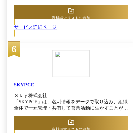
す。 主なユースケース ・チケット管理 ・マルチ
研究・開発・運用を行なってきました。そんなNIコ
計期間内における合計アカウント数を、合計既存
チャネルサポート ・AIエージェントによる仕分
ンサルティングだからこそ実現できた営業支援システ
アカウント数で除した数を解約率とする。解約率
け・一次対応 ・カスタマーポータル ・SLA設定
ムが『Sales Force Assistant』です。営業担当者の活動
を100%より減少した数値を「定着率」とする。
資料請求リストに追加
・ナレッジマネジメント ・在庫／発注管理 ・ア
（顧客情報収集）はすべてデータベース化されて顧客
セット管理 ・従業員ライフサイクル管理 ・サー
サービス詳細ページ
管理、商談管理、案件管理、クレーム管理などを一挙
ビスカタログ ーーーーーーーーーーーーーーー
に網羅。蓄積されたデータを元に、各担当者に専属の
ーーーーーーーーーーーーーーーーーーーーーー
「AI秘書」が有効な情報を提供して営業活動をアシ
ーーーーーー monday dev ーーーーーーーーーー
6
ストします。さらに、その営業担当者の一日分の活動
ーーーーーーーーーーーーーーーーーーーーーー
は一覧の日報形式に集約されるので、「営業の見える
ーーーーーーーーーーー monday devは、ロードマ
化」をデイリーに実現。上司はアドバイスや質問のコ
ップの策定からスプリント管理、製品リリースま
メントを返しやすく、情報共有もナレッジ蓄積もコミ
でを迅速に行うことを支援する開発管理ツールで
ュニケーションも促進させます。 ----------------（長文
す。スクラムやカンバンに柔軟に対応し、GitHub
ですが、SFAのご検討にあたり是非お読みくださ
やCI/CDとの連携、バグ管理、リリース管理まで
い）---------------- 旧コンセプトSFA（Sales Force
SKYPCE
を一気通貫で可視化。AIによるバグ分類やスプリ
Automation）は、1990年代初頭に米国で提唱されたIT
ント要約でチームの負担を軽減し、エンジニアは
Ｓｋｙ株式会社
コンセプトです。初期のSFAの代名詞ともなった
本来の開発に集中できます。ビジネスチームとも
「SKYPCE」は、名刺情報をデータで取り込み、組織
Siebel Systems, Inc. が設立されたのが1993年ですか
連携しやすく、開発のアウトプットをスピード感
全体で一元管理・共有して営業活動に生かすことがで
ら、遅くとも93年にはSFAという用語・仕組みが確立
を持ってビジネスの成果につなげることができま
きる、営業名刺管理サービスです。 スマートフォン
されていたと考えて間違いありません。生まれてから
す。 主なユースケース ・機能リクエスト ・製品
アプリやオフィスのスキャナー・複合機から、名刺情
すでに30年も経つ古い概念であることはお分かりいた
ロードマップ ・スプリント管理 ・バグ追跡 ・イ
報を簡単にデータ化可能。登録した名刺情報に紐づけ
だけるでしょう。 Sales Force Automationはその名の
資料請求リストに追加
ンシデント管理 ・スプリント振り返り ・製品ド
て、営業活動の状況を「活動記録」として登録し、関