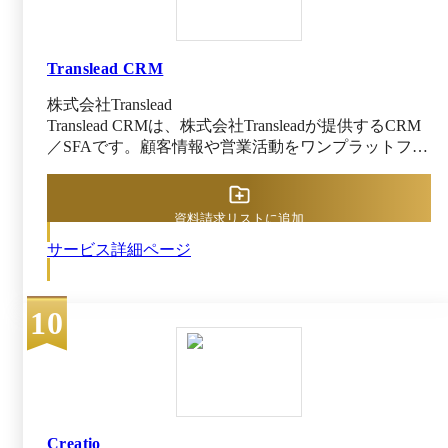
です。 そんな中、私どもNIコンサルティングは、
一貫して営業担当者の行動管理を否定し、真の「営業
支援システム」でなければならないと訴えてきたわけ
Translead CRM
ですが、それでも大きな過ちを犯してしまいました。
2002年に、放置顧客や放置案件、予定の遅延があるこ
株式会社Translead
とを教えてくれるアラートを出す新機能を投入したの
Translead CRMは、株式会社Transleadが提供するCRM
ですが、その機能に「イエローカード」という名前を
／SFAです。顧客情報や営業活動をワンプラットフォ
付けてしまったことです。顧客を放置し、予定を遅延
ーム上で一元管理できます。営業現場に精通したプロ
させている営業担当者に対し、まさに警告する「イエ
が監修した圧倒的な使いやすさを誇るUIを備えてお
ローカード」を出す。10枚たまればレッドカー
り、必要な情報にワンクリックでアクセス可能です。
ド・・・。実はこれが顧客企業に大ウケして、過去の
資料請求リストに追加
Excelのような操作感で画面遷移を最小化でき、無駄
機能追加の中で最大のヒットになりました。営業担当
サービス詳細ページ
な作業時間を削減します。 Translead CRMはモバイル
者を管理したい、抜けや漏れがないかチェックしたい
対応やAIによる名刺データ自動登録などの先進機能
という多くの企業のニーズがあり、そのニーズに応え
により、外出先からでも簡単に情報を入力・確認でき
るべく「イエローカード」という名前を与えてしまっ
10
ます。画面の項目は自由にカスタマイズ可能で、自社
た・・・。ウケて、売れたけれども、“Automation”幻
の営業プロセスに合わせて導入できることも魅力で
想に私どもも毒されてしまっていたのかもしれませ
す。 このような機能により、営業活動の効率化とス
ん。実際、この時期売上もグンと伸びました。 こ
ムーズな情報共有が実現し、組織全体の生産性向上に
の幻想に気付いて、警告するばかりでなく、褒めたり
つながります。
プラス評価するための「グリーンカード」機能を投入
したのが、2008年です。実はこのイエローカード機能
Creatio