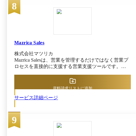
8
ットにも標準対応しているため、移動中でも短時間で
クマネジメント機能に加え、AIを核としたプラッ
に出版した「顧客創造ノート」に記しています。
営業報告や顧客情報の確認が可能です。 スケジュー
トフォーム全体の進化にも注力しています。今後
日本名の「営業支援システム」に正しく沿うものであ
ル管理や電子契約、チャットツールなど、外部クラウ
は、特定業務に特化したAIエージェントの提供に
れば、営業担当者を支援し、営業活動の質や生産性を
ドサービスとの連携にも対応しており、既存システム
加え、ユーザー自身がプロンプトやノーコードで
高めるものになったはずなのに、米国流のSales Force
とのデータ共有もスムーズです。業種や企業規模を問
独自のソリューションやAIエージェントを構築で
Automationによって、営業を自動化し、営業担当者を
わず自社に合った営業プロセスを柔軟に設計できるた
きる機能を順次展開していく予定です。 ーーー
機械のように扱って管理を徹底する道具と化してしま
め、プロセスマネジメントによる継続的な改善を通じ
ーーーーーーーーーーーーーーーーーーーーーー
Mazrica Sales
っていたことへの警鐘です。 生身の人間である営
て、生産性向上と売上拡大につなげられます。
ーーーーーーーーーーーーーーーーーー
業担当者やその営業活動を工場に喩え、まるで機械の
株式会社マツリカ
monday.com の高度なセキュリティシステム ーー
ように扱い、そのプロセスを自動化することで、営業
Mazrica Salesは、営業を管理するだけではなく営業プ
ーーーーーーーーーーーーーーーーーーーーーー
担当者の創意工夫や智恵を不要なものとした人間不在
ロセスを直接的に支援する営業支援ツールです。
ーーーーーーーーーーーーーーーーーーー ・二
の“Automation”幻想がそこにあったのです。 営業担
「いつ」「誰に」「何を」「どのように」アクション
段階認証 ・SSO＆SAML ・IP制限 ・SCIM プロビ
当者を固定給で雇わず、セールス・レップと呼ばれる
を行えば、より多くの結果を出せるのか、営業組織に
ジョニング ・高度な権限設定 ・セッション制
個人事業主のような形で歩合に応じた報酬を支払う米
新しい気づきを提供します 。 既存のSFAにおいて課
御・管理 ・監査ログ ・IP制限 ・パニックモード
国流の雇用慣行であれば、営業プロセス（営業自動化
資料請求リストに追加
題となっていた、「営業情報の入力」と「営業情報の
ライン）の中身が見え、マネージャーが受注・売上見
サービス詳細ページ
活用」を外部ツールとの連携やAIアルゴリズムを用
込管理（パイプライン管理、フォーキャスト管理）で
いて解決をしており、営業現場にとって使いやすいツ
きれば、それで良かったのかもしれません。しかし、
ールとなっております。
日本企業の多くは、営業担当者に固定給（歩合給があ
9
ってもほんの一部）を支払い、未経験者も育成しなが
ら営業活動させています。自ずとこの旧SFAは営業担
当者の行動管理ツールと化してしまうことになったの