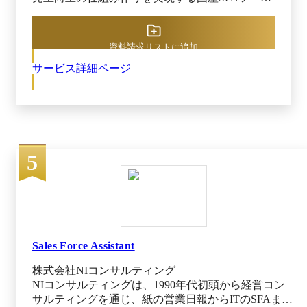
元化し、既存の営業プロセスをすばやく可視化・
として、GENIEE SFA/CRMは国内で数多くの企
最適化。営業担当者にもマネージャーにも使いや
業に選ばれています。設定が簡単だから最短2か
すく、メールや他ツールとの連携もスムーズに行
月で運用開始可能。 顧客情報や商談内容を一元
資料請求リストに追加
えます。リアルタイムの進捗共有と自動化で、業
管理し、商談状況や売上見通し・活動件数を誰で
務効率と成約率を同時に高めます。 主なユース
サービス詳細ページ
もリアルタイムに確認可能、アプリもあるため外
ケース ・リード管理 ・顧客／顧客担当者情報の
勤営業のかたでも場所を問わず利用できます。お
管理 ・商談管理 ・売上予測 ・ポストセールスの
客様ごとに蓄積したデータテーブルの構造を変更
業務支援 ・営業オペレーション ・営業アナリテ
することができるため業種業界問わず、様々デー
ィクス ・チーム目標管理 ーーーーーーーーーー
タ蓄積が実現。 また、「名刺機能」や「WEBフ
ーーーーーーーーーーーーーーーーーーーーーー
ォーム連携」により顧客情報を自動で登録、「プ
ーーーーーーーーーーー monday service ーーーー
5
ロセスビルダー」や「入力規則」の活用でデータ
ーーーーーーーーーーーーーーーーーーーーーー
作成や更新のルール決めがで営業組織の型化を支
ーーーーーーーーーーーーーーーーー monday
援。さらに「シングルサインオン」や「二段階認
serviceは、業務支援部門向けのエンタープライズ
証」によりセキュリティ対策もバッチリです。
サービス管理（ESM）ツールです。IT／情シス、
シンプルなUIであるため初めてのシステム導入で
人事、総務など多様な領域で、問い合わせ対応や
も不安なくご利用頂けます。システム導入後も専
チケット管理を効率化。AIエージェントによる自
任のカスタマーサクセスが導入～定着まで一気通
Sales Force Assistant
動対応、SLA管理、ナレッジベース構築などによ
貫でサポートいたします。 GENIEE SFA/CRM
り、業務品質とスピードを両立。さらに、各部門
株式会社NIコンサルティング
は、営業活動の属人化解消・生産性向上・営業力
が共通の仕組みで連携できる環境を整えること
NIコンサルティングは、1990年代初頭から経営コン
強化により業績UPに貢献。 ※出典：GENIEE
で、全社的な業務運用の整合性と効率を高めま
サルティングを通じ、紙の営業日報からITのSFAまで
SFA/CRM公式サイト（2025年4月16日閲覧） ※集