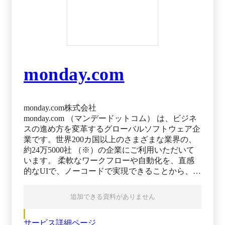
monday.com
monday.com株式会社
monday.com （マンデードットコム） は、ビジネ
スの進め方を変革するグローバルソフトウェア企
業です。世界200カ国以上のさまざまな業界の、
約24万5000社 （※）の企業にご利用いただいて
います。 柔軟なワークフローや自動化を、直感
的なUIで、ノーコードで実現できることから、テ
ック系以外の業種がお客様の7割 を占めていま
す。 現在、共通プラットフォームの「Work OS」
追加できる資料がありません
上に、以下4つの製品を展開しています。 ・
monday work management ・monday CRM ・monday
サービス詳細ページ
dev ・monday service ※出典：monday.com公式