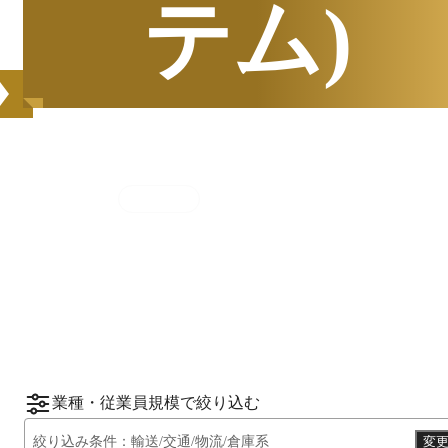
テム)
集計期間
2025年7月1日
〜
12月31日
2025
年
下半期
（
7月
〜
12月
）にBOXILユーザ
ーから資料請求されたサービスをもとに、カ
*1
*2
テゴリ別ランキング
をご紹介します。
※掲載している情報は
2026年1月14日
時点の
情報です。
業種・従業員規模で絞り込む
絞り込み条件：
輸送/交通/物流/倉庫系
変