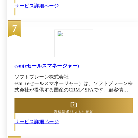
通り、Office Automation(OA)、Factory Automation(FA)
キュメント ・リリース管理 ーーーーーーーーー
サービス詳細ページ
係者に共有できるほか、名刺交換枚数や活動記録の登
から派生した概念であり、営業部門・営業活動を自動
ーーーーーーーーーーーーーーーーーーーーーー
録件数などを視覚的に確認できる「ダッシュボード」
化し省力化することを狙いとしたものです。それを日
ーーーーーーーーーーーー monday.com が選ばれ
も搭載しています。 そのほかにも、登録された名刺
本では、直訳して「営業自動化システム」とせず、
る理由 ーーーーーーーーーーーーーーーーーー
7
情報を活用してメールを一斉配信したり、150万社
「営業支援システム」と訳しました。誰が最初に訳し
ーーーーーーーーーーーーーーーーーーーーーー
（※）を超える企業データベースで正確性の高い企業
たのか知りませんが、うまい訳ですね。これにコロッ
ーーー // 高い浸透率と定着率 スプレッドシート
情報を確認できたり、人事異動情報や企業に関するニ
と多くの日本企業が乗せられてしまったのでしょう。
感覚で操作できる直感的なUIのため、技術部門以
ュースなどの情報収集ができたりと、さまざまな面か
日本でもすぐにSFA（営業自動化システムではなく営
外でも使いやすく、多くの企業で導入が進んでい
ら組織の営業力強化をサポートします。 ※出典：
業支援システム）が開発、導入され始めたのです。
ます。 // 短期間で効果を実感できる 直感的なUI
SKYPCE公式サイト（2025年5月21日閲覧）
弊社代表の長尾一洋も、1996年に出版した『営業日
で導入も学習もスムーズに進められるため、すぐ
報を活性化せよ』の中でSFAについて言及し、紙の日
esm(eセールスマネージャー)
に業務にインパクトをもたらし、短期間でROIの
報を活用した営業マネジメントからIT活用へのシフト
ソフトブレーン株式会社
達成を実現できます。 Forrester社のTotal Economic
を示唆しています。96年当時、すでに米国のSFAを日
esm（eセールスマネージャー）は、ソフトブレーン株
Impact™調査では、monday.comを導入した企業が
本語化したようなシステムが開発され、販売もされて
式会社が提供する国産のCRM／SFAです。顧客情報
短期間で投資回収を実現した例が報告されていま
いましたし、NIコンサルティングでも自前のSFAの開
を一元管理し、営業プロセスを可視化することで、組
す。 // 自由度高くカスタマイズできる 非エンジ
発を進めていました。そして、1998年に登場したのが
織内の情報共有を円滑にし、営業活動の効率化を実現
ニアの方でもノーコードで簡単にカスタマイズで
日報型SFA「顧客創造日報 Ver1.0」です。 紙の日報
します。リード獲得・育成から営業に至るまで、幅広
きるので、実際に業務に携わられている方が、業
による営業指導のノウハウを元に、日本企業の雇用慣
資料請求リストに追加
い顧客接点業務をカバーしていることが特徴です。
務フローに合わせて自由に設計できます。また、
行や営業活動に最適化された日報型SFAを開発したわ
サービス詳細ページ
煩雑な事務作業を自動化するAIソリューションをは
導入にあたって想定外の開発コストが発生しない
けですが、長尾は「SFAをセールス・フォース・オー
じめ、先進機能も充実しており、営業担当者がコア業
点も、評価いただいています。 // イノベーション
トメーションと考えるのは間違いであって、セール
務に集中できる環境を実現します。 スマホ・タブレ
への継続的な投資 新しいエンタープライズワー
ス・フォース・アシスタンスが正しい。」と、1999年