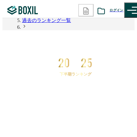
2026年上半期 資料請求数ランキング
ログイン
過去のランキング一覧
カテゴリから探す
2025年下半期 資料請求数ランキング
2025年下半期 資料請求数ランキング SFA(営業支援
診断から探す
システム)
20
25
記事から探す
下半期ランキング
BOXILの使い方ガイド
情報掲載をご希望の方へ
2025
年
下