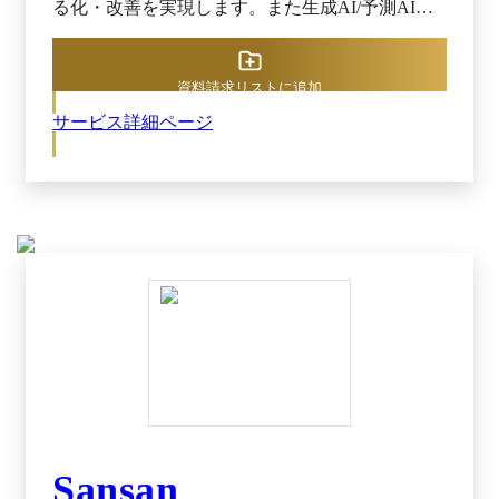
る化・改善を実現します。また生成AI/予測AIの
活用により、業務時間の削減や効率化を実現でき
ます。 ※出典：SalesForce Sales Cloud プレスリリ
ース（2025年8月21日閲覧）
資料請求リストに追加
サービス詳細ページ
Sansan