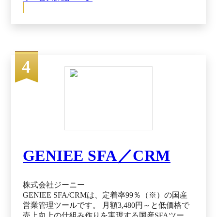
HP（2025年7月28日閲覧） ーーーーーーーーーー
ーーーーーーーーーーーーーーーーーーーーーー
ーーーーーーーーーーー monday work management
ーーーーーーーーーーーーーーーーーーーーーー
ーーーーーーーーーーーーーーーーーーーーー
monday work managementは、戦略と実行をつな
4
ぐ、オールインワンの業務管理ツールです。部署
間の連携や業務プロセスの標準化をスムーズに
し、AIと自動化でリスクやボトルネックをリアル
タイムに検知。経営から現場まで進捗状況を可視
化し、全社的な整合性を保ちながら、迅速な実行
を支援します。 主なユースケース ・プロジェク
ト管理 ・ポートフォリオ管理 ・リソース管理 ・
ビジネスオペレーション ・目標／OKR管理 ーー
GENIEE SFA／CRM
ーーーーーーーーーーーーーーーーーーーーーー
ーーーーーーーーーーーーーーーーーーー
monday CRM ーーーーーーーーーーーーーーーー
ーーーーーーーーーーーーーーーーーーーーーー
株式会社ジーニー
ーーーーー monday CRMは、営業プロセスのすべ
GENIEE SFA/CRMは、定着率99％（※）の国産
てを一元管理できる営業支援ツールです。リード
営業管理ツールです。 月額3,480円～と低価格で
獲得から商談管理、売上予測、顧客対応までを一
売上向上の仕組み作りを実現する国産SFAツール