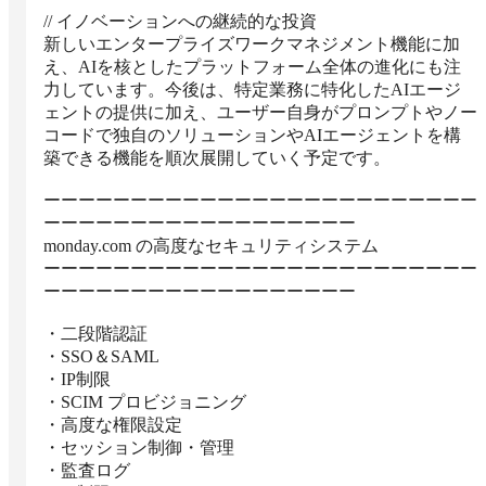
// イノベーションへの継続的な投資

新しいエンタープライズワークマネジメント機能に加
え、AIを核としたプラットフォーム全体の進化にも注
力しています。今後は、特定業務に特化したAIエージ
ェントの提供に加え、ユーザー自身がプロンプトやノー
コードで独自のソリューションやAIエージェントを構
築できる機能を順次展開していく予定です。

ーーーーーーーーーーーーーーーーーーーーーーーーー
ーーーーーーーーーーーーーーーーーー

monday.com の高度なセキュリティシステム

ーーーーーーーーーーーーーーーーーーーーーーーーー
ーーーーーーーーーーーーーーーーーー

・二段階認証

・SSO＆SAML

・IP制限

・SCIM プロビジョニング

・高度な権限設定

・セッション制御・管理

・監査ログ
