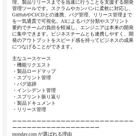
理、製品リリースまでを迅速に行うことを支援する開発
管理ツールです。スクラムやカンバンに柔軟に対応し、
GitHubやCI/CDとの連携、バグ管理、リリース管理まで
を一気通貫で可視化。AIによるバグ分類やスプリント
要約でチームの負担を軽減し、エンジニアは本来の開発
に集中できます。ビジネスチームとも連携しやすく、開
発のアウトプットをスピード感を持ってビジネスの成果
につなげることができます。

主なユースケース

・機能リクエスト

・製品ロードマップ

・スプリント管理

・バグ追跡

・インシデント管理

・スプリント振り返り

・製品ドキュメント

・リリース管理

ーーーーーーーーーーーーーーーーーーーーーーーーー
ーーーーーーーーーーーーーーーーーー

monday.com が選ばれる理由
