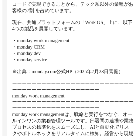
コードで実現できることから、テック系以外の業種がお
客様の7割 を占めています。

現在、共通プラットフォームの「Work OS」上に、以下
4つの製品を展開しています。

・monday work management

・monday CRM

・monday dev

・monday service

※出典：monday.com公式HP（2025年7月28日閲覧）

ーーーーーーーーーーーーーーーーーーーーーーーーー
ーーーーーーーーーーーーーーーーーー

monday work management

ーーーーーーーーーーーーーーーーーーーーーーーーー
ーーーーーーーーーーーーーーーーーー

monday work managementは、戦略と実行をつなぐ、オー
ルインワンの業務管理ツールです。部署間の連携や業務
プロセスの標準化をスムーズにし、AIと自動化でリス
クやボトルネックをリアルタイムに検知。経営から現場