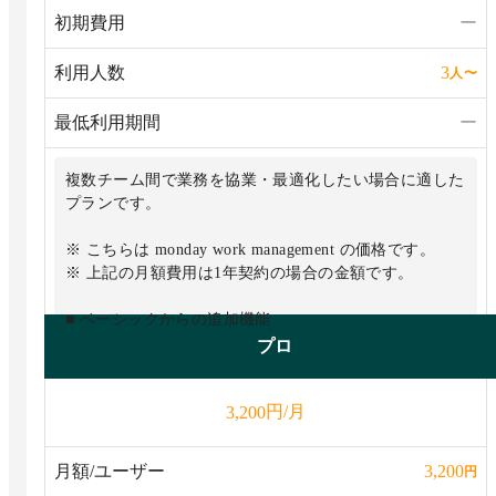
初期費用
ー
利用人数
3
人
〜
最低利用期間
ー
複数チーム間で業務を協業・最適化したい場合に適した
プランです。
※ こちらは monday work management の価格です。
※ 上記の月額費用は1年契約の場合の金額です。
■ ベーシックからの追加機能
・タイムライン＆ガントビュー
プロ
・カレンダービュー
・ゲストアクセス
円/月
3,200
・高度な検索
・自動化機能：月250アクション
・外部連携（統合）：月250アクション
月額/ユーザー
3,200
円
・5つのボードの情報を元にしたダッシュボードを作成