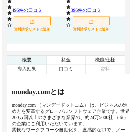
496
件の口コミ
396
件の口コミ
7
資料請求リストに追加
資料請求リストに追加
概要
料金
機能/仕様
導入効果
口コミ
資料
monday.com
とは
monday.com （マンデードットコム） は、ビジネスの進
め方を変革するグローバルソフトウェア企業です。世界
200カ国以上のさまざまな業界の、約24万5000社 （※）
の企業にご利用いただいています。

柔軟なワークフローや自動化を、直感的なUIで、ノー