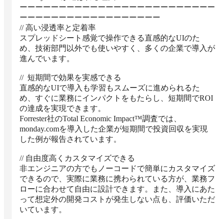
ーーーーーーーーーーーーーーーーーーーーーーーーー
ーーーーーーーーーーーーーーーーーー

// 高い浸透率と定着率

スプレッドシート感覚で操作できる直感的なUIのた
め、技術部門以外でも使いやすく、多くの企業で導入が
進んでいます。

//  短期間で効果を実感できる

直感的なUIで導入も学習もスムーズに進められるた
め、すぐに業務にインパクトをもたらし、短期間でROI
の達成を実現できます。

Forrester社のTotal Economic Impact™調査では、
monday.comを導入した企業が短期間で投資回収を実現
した例が報告されています。

// 自由度高くカスタマイズできる

非エンジニアの方でもノーコードで簡単にカスタマイズ
できるので、実際に業務に携わられている方が、業務フ
ローに合わせて自由に設計できます。また、導入にあた
って想定外の開発コストが発生しない点も、評価いただ
いています。
