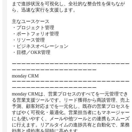
まで進捗状況を可視化し、全社的な整合性を保ちなが
ら、迅速な実行を支援します。

主なユースケース

・プロジェクト管理

・ポートフォリオ管理

・リソース管理

・ビジネスオペレーション

・目標／OKR管理

ーーーーーーーーーーーーーーーーーーーーーーーーー
ーーーーーーーーーーーーーーーーーー

monday CRM

ーーーーーーーーーーーーーーーーーーーーーーーーー
ーーーーーーーーーーーーーーーーーー

monday CRMは、営業プロセスのすべてを一元管理でき
る営業支援ツールです。リード獲得から商談管理、売上
予測、顧客対応までを一元化し、既存の営業プロセスを
すばやく可視化・最適化。営業担当者にもマネージャー
にも使いやすく、メールや他ツールとの連携もスムーズ
に行えます。リアルタイムの進捗共有と自動化で、業務
効率と成約率を同時に高めます。
