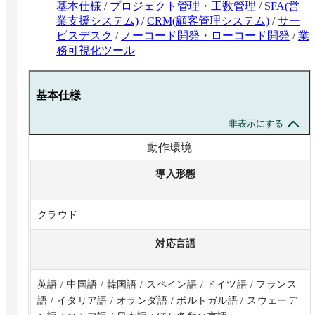
基本仕様
/
プロジェクト管理・工数管理
/
SFA(営
業支援システム)
/
CRM(顧客管理システム)
/
サー
ビスデスク
/
ノーコード開発・ローコード開発
/
業
務可視化ツール
基本仕様
非表示にする
動作環境
導入形態
クラウド
対応言語
英語 / 中国語 / 韓国語 / スペイン語 / ドイツ語 / フランス
語 / イタリア語 / オランダ語 / ポルトガル語 / スウェーデ