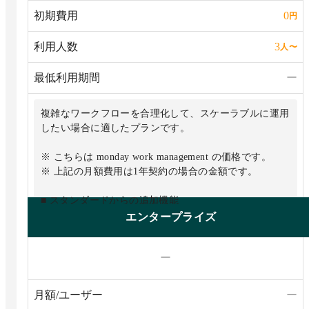
可能
初期費用
0
円
・20GBのファイルストレージ
利用人数
3
人
〜
最低利用期間
ー
複雑なワークフローを合理化して、スケーラブルに運用
したい場合に適したプランです。
※ こちらは monday work management の価格です。
※ 上記の月額費用は1年契約の場合の金額です。
■ スタンダードからの追加機能
・プライベートボード
エンタープライズ
・チャートビュー
・所要時間計測
ー
・関数カラム
・自動化機能：月25,000アクション
・外部連携（統合）：月25,000アクション
月額/ユーザー
ー
・20のボードの情報を元にしたダッシュボードを作成可