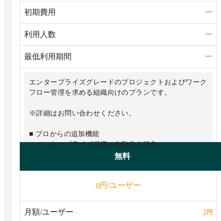
能
初期費用
ー
・100GBのファイルストレージ
利用人数
ー
最低利用期間
ー
エンタープライズグレードのプロジェクトおよびワーク
フロー管理を求める組織向けのプランです。
※詳細はお問い合わせください。
■ プロからの追加機能
・エンタープライズ規模の自動化＆統合
・エンタープライズグレードのセキュリティ＆ガバナン
無料
ス
・高度なレポート＆分析能力
円/ユーザー
0
・マルチレベルのアクセス許可
・カスタマイズされたオンボーディング
・プレミアムサポート
月額/ユーザー
2
円
・50のボードの情報を元にしたダッシュボードを作成可