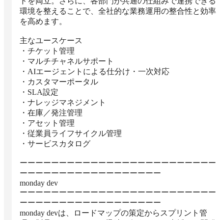
ドを両立。さらに、各部門が共通の仕組みで連携できる
環境を整えることで、全社的な業務運用の整合性と効率
を高めます。

主なユースケース

・チケット管理

・マルチチャネルサポート

・AIエージェントによる仕分け・一次対応

・カスタマーポータル

・SLA設定

・ナレッジマネジメント

・在庫／発注管理

・アセット管理

・従業員ライフサイクル管理

・サービスカタログ

ーーーーーーーーーーーーーーーーーーーーーーーーー
ーーーーーーーーーーーーーーーーーー

monday dev

ーーーーーーーーーーーーーーーーーーーーーーーーー
ーーーーーーーーーーーーーーーーーー

monday devは、ロードマップの策定からスプリント管