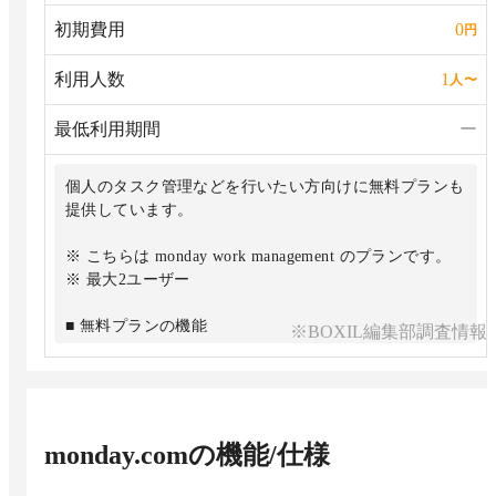
能
初期費用
0
円
・1,000GBのファイルストレージ
利用人数
1
人
〜
最低利用期間
ー
個人のタスク管理などを行いたい方向けに無料プランも
提供しています。
※ こちらは monday work management のプランです。
※ 最大2ユーザー
■ 無料プランの機能
※BOXIL編集部調査情報
・最大3ボードまで
・無制限のドキュメント
・200以上のテンプレート
・8種類のカラムタイプ
・iOS & Android アプリ
monday.com
の機能/仕様