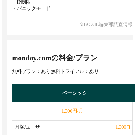
・IP制限

・パニックモード
※BOXIL編集部調査情報
monday.com
の料金/プラン
無料プラン：あり
無料トライアル：あり
ベーシック
円/月
1,300
月額/ユーザー
1,300
円