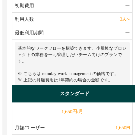
初期費用
ー
利用人数
3
人
〜
最低利用期間
ー
基本的なワークフローを構築できます。小規模なプロジ
ェクトの業務を一元管理したいチーム向けのプランで
す。
※ こちらは monday work management の価格です。
※ 上記の月額費用は1年契約の場合の金額です。
■ 無料プランからの追加機能
スタンダード
・閲覧者数無制限
・無制限のタスク（アイテム）
円/月
1,650
・1つのボードを元にしたダッシュボードを作成可能
・アカウントごとに毎月500 AI クレジット
・5GBのファイルストレージ
月額/ユーザー
1,650
円