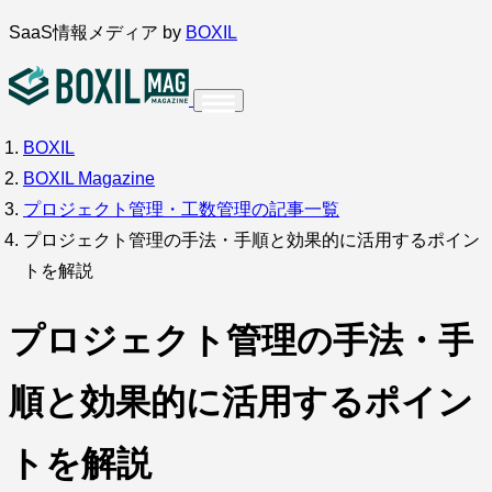
内
SaaS情報メディア by
BOXIL
容
を
ス
BOXIL
インタビュー
導入事例
キ
BOXIL Magazine
ッ
プロジェクト管理・工数管理の記事一覧
プ
プロジェクト管理の手法・手順と効果的に活用するポイン
トを解説
調査・アンケート
プロジェクト管理の手法・手
順と効果的に活用するポイン
トを解説