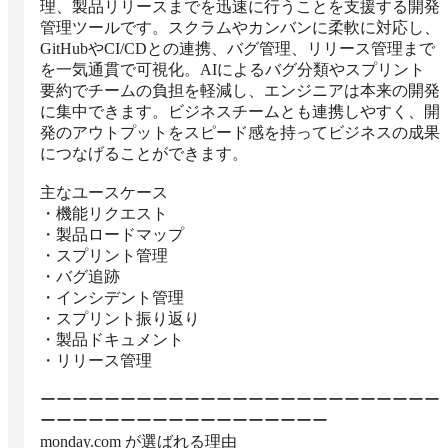
理、製品リリースまでを迅速に行うことを支援する開発
管理ツールです。スクラムやカンバンに柔軟に対応し、
GitHubやCI/CDとの連携、バグ管理、リリース管理まで
を一気通貫で可視化。AIによるバグ分類やスプリント
要約でチームの負担を軽減し、エンジニアは本来の開発
に集中できます。ビジネスチームとも連携しやすく、開
発のアウトプットをスピード感を持ってビジネスの成果
につなげることができます。

主なユースケース

・機能リクエスト

・製品ロードマップ

・スプリント管理

・バグ追跡

・インシデント管理

・スプリント振り返り

・製品ドキュメント

・リリース管理

ーーーーーーーーーーーーーーーーーーーーーーーーー
ーーーーーーーーーーーーーーーーーー

monday.com が選ばれる理由
