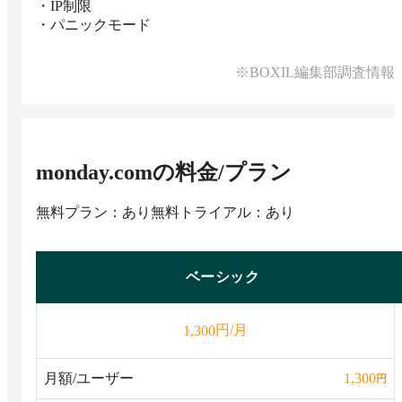
・IP制限

・パニックモード
※BOXIL編集部調査情報
monday.com
の料金/プラン
無料プラン：あり
無料トライアル：あり
ベーシック
円/月
1,300
月額/ユーザー
1,300
円