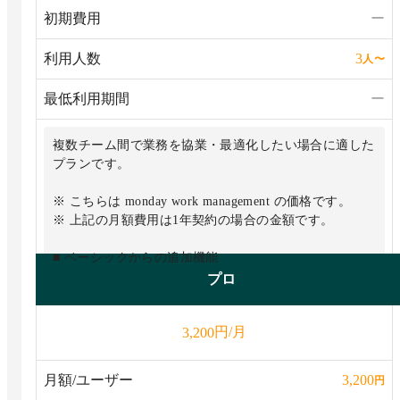
初期費用
ー
利用人数
3
人
〜
最低利用期間
ー
複数チーム間で業務を協業・最適化したい場合に適した
プランです。
※ こちらは monday work management の価格です。
※ 上記の月額費用は1年契約の場合の金額です。
■ ベーシックからの追加機能
・タイムライン＆ガントビュー
プロ
・カレンダービュー
・ゲストアクセス
円/月
3,200
・高度な検索
・自動化機能：月250アクション
・外部連携（統合）：月250アクション
月額/ユーザー
3,200
円
・5つのボードの情報を元にしたダッシュボードを作成