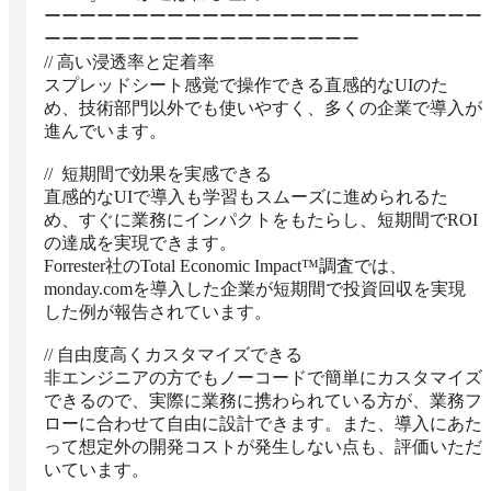
ーーーーーーーーーーーーーーーーーーーーーーーーー
ーーーーーーーーーーーーーーーーーー

// 高い浸透率と定着率

スプレッドシート感覚で操作できる直感的なUIのた
め、技術部門以外でも使いやすく、多くの企業で導入が
進んでいます。

//  短期間で効果を実感できる

直感的なUIで導入も学習もスムーズに進められるた
め、すぐに業務にインパクトをもたらし、短期間でROI
の達成を実現できます。

Forrester社のTotal Economic Impact™調査では、
monday.comを導入した企業が短期間で投資回収を実現
した例が報告されています。

// 自由度高くカスタマイズできる

非エンジニアの方でもノーコードで簡単にカスタマイズ
できるので、実際に業務に携わられている方が、業務フ
ローに合わせて自由に設計できます。また、導入にあた
って想定外の開発コストが発生しない点も、評価いただ
いています。
