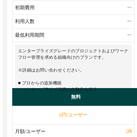
能
初期費用
ー
・100GBのファイルストレージ
利用人数
ー
最低利用期間
ー
エンタープライズグレードのプロジェクトおよびワーク
フロー管理を求める組織向けのプランです。
※詳細はお問い合わせください。
■ プロからの追加機能
・エンタープライズ規模の自動化＆統合
・エンタープライズグレードのセキュリティ＆ガバナン
無料
ス
・高度なレポート＆分析能力
円/ユーザー
0
・マルチレベルのアクセス許可
・カスタマイズされたオンボーディング
・プレミアムサポート
月額/ユーザー
2
円
・50のボードの情報を元にしたダッシュボードを作成可