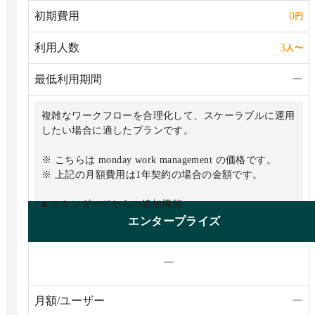
可能
初期費用
0
円
・20GBのファイルストレージ
利用人数
3
人
〜
最低利用期間
ー
複雑なワークフローを合理化して、スケーラブルに運用
したい場合に適したプランです。
※ こちらは monday work management の価格です。
※ 上記の月額費用は1年契約の場合の金額です。
■ スタンダードからの追加機能
・プライベートボード
エンタープライズ
・チャートビュー
・所要時間計測
ー
・関数カラム
・自動化機能：月25,000アクション
・外部連携（統合）：月25,000アクション
月額/ユーザー
ー
・20のボードの情報を元にしたダッシュボードを作成可