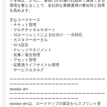
ドを両立。さらに、各部門が共通の仕組みで連携できる
環境を整えることで、全社的な業務運用の整合性と効率
を高めます。

主なユースケース

・チケット管理

・マルチチャネルサポート

・AIエージェントによる仕分け・一次対応

・カスタマーポータル

・SLA設定

・ナレッジマネジメント

・在庫／発注管理

・アセット管理

・従業員ライフサイクル管理

・サービスカタログ

ーーーーーーーーーーーーーーーーーーーーーーーーー
ーーーーーーーーーーーーーーーーーー

monday dev

ーーーーーーーーーーーーーーーーーーーーーーーーー
ーーーーーーーーーーーーーーーーーー

monday devは、ロードマップの策定からスプリント管