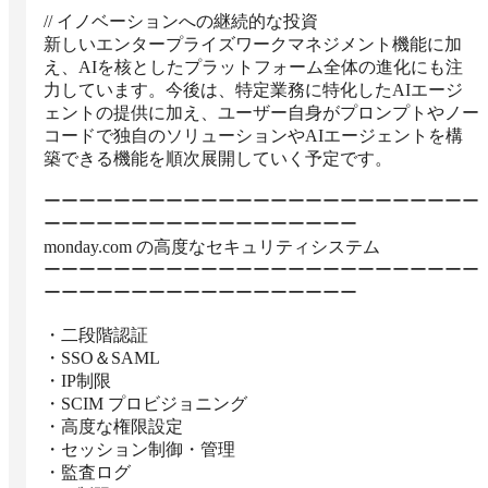
// イノベーションへの継続的な投資

新しいエンタープライズワークマネジメント機能に加
え、AIを核としたプラットフォーム全体の進化にも注
力しています。今後は、特定業務に特化したAIエージ
ェントの提供に加え、ユーザー自身がプロンプトやノー
コードで独自のソリューションやAIエージェントを構
築できる機能を順次展開していく予定です。

ーーーーーーーーーーーーーーーーーーーーーーーーー
ーーーーーーーーーーーーーーーーーー

monday.com の高度なセキュリティシステム

ーーーーーーーーーーーーーーーーーーーーーーーーー
ーーーーーーーーーーーーーーーーーー

・二段階認証

・SSO＆SAML

・IP制限

・SCIM プロビジョニング

・高度な権限設定

・セッション制御・管理

・監査ログ
