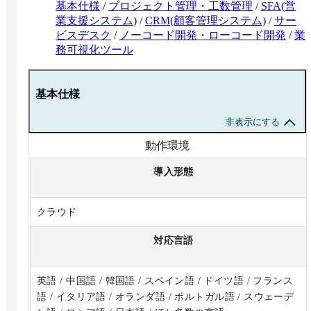
基本仕様
/
プロジェクト管理・工数管理
/
SFA(営
業支援システム)
/
CRM(顧客管理システム)
/
サー
ビスデスク
/
ノーコード開発・ローコード開発
/
業
務可視化ツール
基本仕様
非表示にする
動作環境
導入形態
クラウド
対応言語
英語 / 中国語 / 韓国語 / スペイン語 / ドイツ語 / フランス
語 / イタリア語 / オランダ語 / ポルトガル語 / スウェーデ