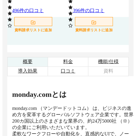
496
件の口コミ
396
件の口コミ
7
資料請求リストに追加
資料請求リストに追加
概要
料金
機能/仕様
導入効果
口コミ
資料
monday.com
とは
monday.com （マンデードットコム） は、ビジネスの進
め方を変革するグローバルソフトウェア企業です。世界
200カ国以上のさまざまな業界の、約24万5000社 （※）
の企業にご利用いただいています。

柔軟なワークフローや自動化を、直感的なUIで、ノー