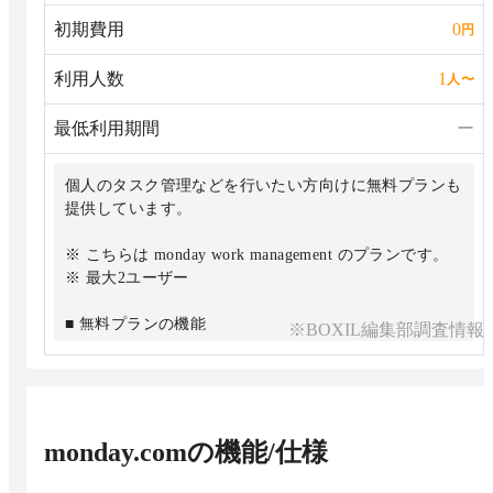
能
初期費用
0
円
・1,000GBのファイルストレージ
利用人数
1
人
〜
最低利用期間
ー
個人のタスク管理などを行いたい方向けに無料プランも
提供しています。
※ こちらは monday work management のプランです。
※ 最大2ユーザー
■ 無料プランの機能
※BOXIL編集部調査情報
・最大3ボードまで
・無制限のドキュメント
・200以上のテンプレート
・8種類のカラムタイプ
・iOS & Android アプリ
monday.com
の機能/仕様