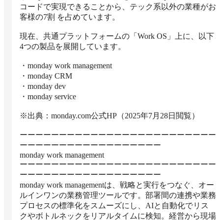
コードで実現できることから、テック系以外の業種がお
客様の7割 を占めています。

現在、共通プラットフォームの「Work OS」上に、以下
4つの製品を展開しています。

・monday work management

・monday CRM

・monday dev

・monday service

※出典：monday.com公式HP（2025年7月28日閲覧）

ーーーーーーーーーーーーーーーーーーーーーーーーー
ーーーーーーーーーーーーーーーーーー

monday work management

ーーーーーーーーーーーーーーーーーーーーーーーーー
ーーーーーーーーーーーーーーーーーー

monday work managementは、戦略と実行をつなぐ、オー
ルインワンの業務管理ツールです。部署間の連携や業務
プロセスの標準化をスムーズにし、AIと自動化でリス
クやボトルネックをリアルタイムに検知。経営から現場