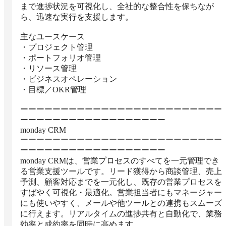
まで進捗状況を可視化し、全社的な整合性を保ちなが
ら、迅速な実行を支援します。

主なユースケース

・プロジェクト管理

・ポートフォリオ管理

・リソース管理

・ビジネスオペレーション

・目標／OKR管理

ーーーーーーーーーーーーーーーーーーーーーーーーー
ーーーーーーーーーーーーーーーーーー

monday CRM

ーーーーーーーーーーーーーーーーーーーーーーーーー
ーーーーーーーーーーーーーーーーーー

monday CRMは、営業プロセスのすべてを一元管理でき
る営業支援ツールです。リード獲得から商談管理、売上
予測、顧客対応までを一元化し、既存の営業プロセスを
すばやく可視化・最適化。営業担当者にもマネージャー
にも使いやすく、メールや他ツールとの連携もスムーズ
に行えます。リアルタイムの進捗共有と自動化で、業務
効率と成約率を同時に高めます。
