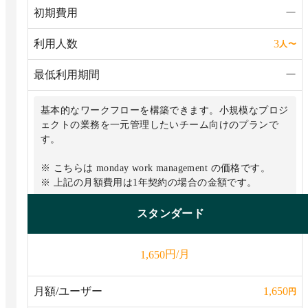
初期費用
ー
利用人数
3
人
〜
最低利用期間
ー
基本的なワークフローを構築できます。小規模なプロジ
ェクトの業務を一元管理したいチーム向けのプランで
す。
※ こちらは monday work management の価格です。
※ 上記の月額費用は1年契約の場合の金額です。
■ 無料プランからの追加機能
スタンダード
・閲覧者数無制限
・無制限のタスク（アイテム）
円/月
1,650
・1つのボードを元にしたダッシュボードを作成可能
・アカウントごとに毎月500 AI クレジット
・5GBのファイルストレージ
月額/ユーザー
1,650
円