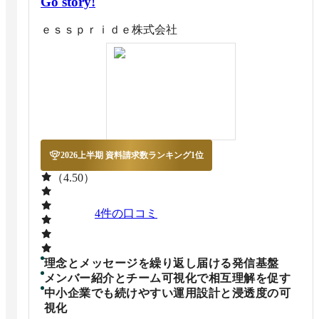
Go story!
ｅｓｓｐｒｉｄｅ株式会社
2026上半期 資料請求数ランキング1位
（4.50）
4
件の口コミ
理念とメッセージを繰り返し届ける発信基盤
メンバー紹介とチーム可視化で相互理解を促す
中小企業でも続けやすい運用設計と浸透度の可
視化