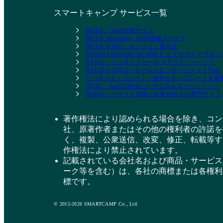
スマートキャンプ サービス一覧
BOXIL - SaaS比較サイト
BOXIL Magazine - SaaS情報メディア
BOXIL EXPO - オンライン展示会
JAPAN LEADERS SUMMIT- エグゼクティブ
BALES - インサイドセールスアウトソーシング
BALES CLOUD - セールスエンゲージメントSaaS
ビジネステンプレート - 便利なテンプレートを
ADXL - SaaSに特化したデジタルエージェンシー
BizHint - クラウド活用と生産性向上の専門サイト
著作権法により認められる場合を除き、コン
社、原著作者またはその他の権利者の許諾を
く、複製、公衆送信、改変、修正、転載等す
作権法により禁止されています。
記載されている会社名および商品・サービス
ーク等を含む）は、各社の商標または各権利
標です。
© 2015-2026 SMARTCAMP Co., Ltd.