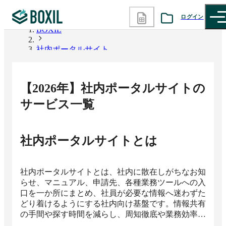
ログイン
BOXIL
社内ポータルサイト
カテゴリから探す
診断から探す
【
2026
年】
社内ポータルサイト
の
記事から探す
サービス一覧
BOXILの使い方ガイド
情報掲載をご希望の方へ
社内ポータルサイト
とは
社内ポータルサイトとは、社内に散在しがちなお知
らせ、マニュアル、申請先、各種業務ツールへの入
口を一か所にまとめ、社員が必要な情報へ迷わずた
どり着けるようにする社内向け基盤です。情報共有
の手間や探す時間を減らし、周知徹底や業務効率
化、組織内コミュニケーションの活性化に役立ちま