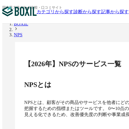
国内最大級のSaaS比較・口コミサイト
カテゴリから探す
診断から探す
記事から探す
BOXIL
NPS
【
2026
年】
NPS
のサービス一覧
NPS
とは
NPSとは、顧客がその商品やサービスを他者にど
把握するための指標またはツールです。 0〜10
見える化できるため、改善優先度の判断や事業成