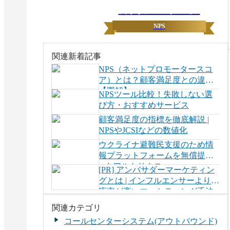
月間ランキング
NPS
関連新着記事
NPS（ネットプロモータースコ
ア）とは？顧客満足度との違い
【図解】
NPSツール比較！失敗しない選
び方・おすすめサービス
顧客満足度の指標を徹底解説 |
NPSやJCSIなどの数値化
ウクライナ避難民支援のため情
報プラットフォームを無償提供
– クアルトリクス
[PR] アンバサダーマーケティン
「CustomerXM」事例
グとは | インフルエンサーより反
応率が高いマーケティング手法
関連カテゴリ
コールセンターシステム(アウトバウンド)