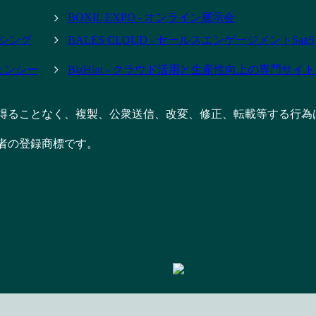
BOXIL EXPO - オンライン展示会
ーシング
BALES CLOUD - セールスエンゲージメントSaaS
ジェンシー
BizHint - クラウド活用と生産性向上の専門サイト
得ることなく、複製、公衆送信、改変、修正、転載等する行為
者の登録商標です。