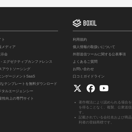
イト
利用規約
情報メディア
個人情報の取扱いについて
展示会
外部送信ツールに関する公表事項
- エグゼクティブカンファレンス
よくあるご質問
ルスアウトソーシング
お問い合わせ
エンゲージメントSaaS
口コミガイドライン
便利なテンプレートを無料ダウンロード
デジタルエージェンシー
生産性向上の専門サイト
著作権法により認められる場合を
を得ることなく、複製、公衆送信
す。
記載されている会社名および商品
利者の登録商標です。