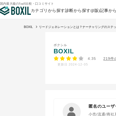
国内最大級のSaaS比較・口コミサイト
カテゴリから探す
診断から探す(β版)
記事か
BOXIL
リードジェネレーションとは？ナーチャリングのステッ
ボクシル
BOXIL
4.35
219
更新日 2024-12-05
匿名のユーザ
小売/流通/商社