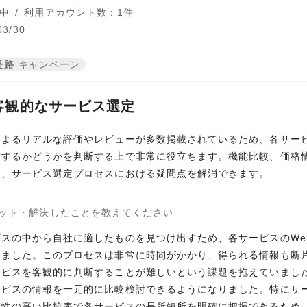
中
/
利用アカウント数：1件
3/30
経路
キャンペーン
客観的なサービス選定
によるリアルな評価やレビューが多数掲載されているため、各サー
致するかどうかを判断する上で非常に役立ちます。機能比較、価格
り、サービス選定プロセスにおける疑問点を解消できます。
ット・解決したことを教えてください
スの中から自社に適したものを見つけ出すため、各サービスのWe
りました。このプロセスは非常に時間がかかり、得られる情報も断
ビスを客観的に判断することが難しいという課題を抱えていました。
ービスの情報を一元的に比較検討できるようになりました。特にサ
覧性の高い比較表で各サービスの長所短所を明確に把握できるため