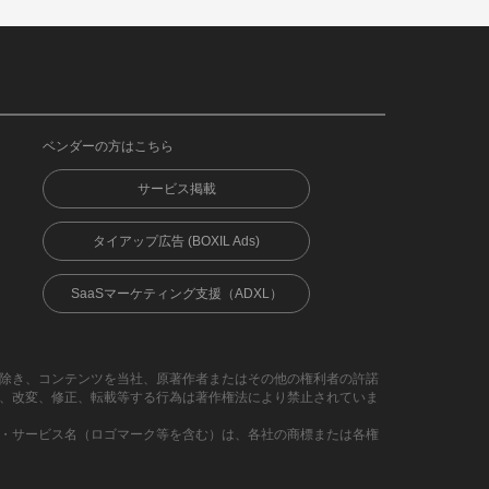
ベンダーの方はこちら
サービス掲載
タイアップ広告 (BOXIL Ads)
SaaSマーケティング支援（ADXL）
除き、コンテンツを当社、原著作者またはその他の権利者の許諾
、改変、修正、転載等する行為は著作権法により禁止されていま
・サービス名（ロゴマーク等を含む）は、各社の商標または各権