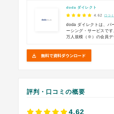
doda ダイレクト
4.62
口コミ
doda ダイレクトは
ーシング・サービスです
万人規模（※）の会員デ
地、年収など、多彩な条
事業戦略や社風、仕事内
無料で資料ダウンロード
ッセージに盛り込めるた
職希望者のプロフィール
ので、従来の手法では届
す。優先表示されるプレ
率も高まります。 また、メッセージには画像や動画を載せられるので、情報
量が増えた結果、応募率
評判・口コミの概要
接設定が可能なスピーデ
が魅力です。 ※出典：doda ダイレクト公式HP（2026年1月22日閲覧） ※
出典：厚生労働省職業安定
※出典：2025年6月末時
4.62