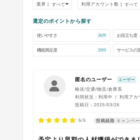
業界 |
利用アカウント数 |
選定のポイントから探す
使いやすさ
36件
お役立ち度
機能満足度
39件
サービスの
匿名のユーザー
ユーザー
輸送/交通/物流/倉庫系
利用状況：利用中
/
利用アカウ
投稿日：2025/03/26
5/5
投稿経路
キャンペ
予定より早期の人材獲得ができま