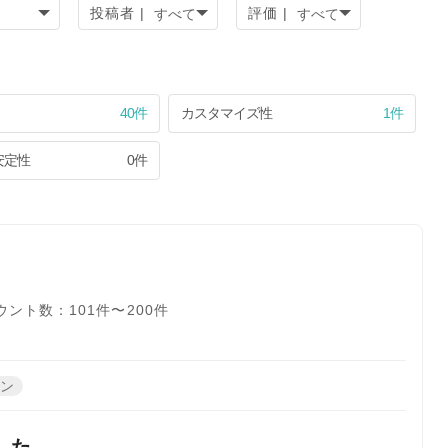
投稿者 |
評価 |
40件
カスタマイズ性
1件
安定性
0件
ント数：101件〜200件
ーン
した