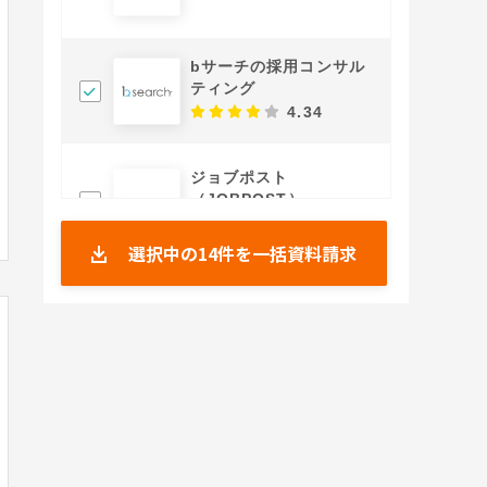
bサーチの採用コンサル
ティング
4.34
ジョブポスト
（JOBPOST）
3.83
選択中の
14
件を一括資料請求
doda ダイレクト
4.62
キャリオク
0.0