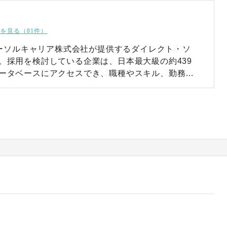
を見る（81件）
、パーソルキャリア株式会社が提供するダイレクト・ソ
。採用を検討している企業は、日本最大級の約439
ータベースにアクセスでき、職種やスキル、勤務
件から求める人材をピンポイントに検索できます。
容など、自社の魅力を候補者ごとにアレンジしてメ
め、個別アプローチで入社意向を高められます。 転
を確認したうえで直接スカウトメールを送信できる
きにくかった人材にも効果的にアプローチ可能で
ミアムオファーの仕組みによって受信BOXでの開封
も向上します。利用開始日から最短1日（※）で面
ィーな選考フローで、即戦力の確保を加速できるの
局 人材サービス総合サイト（2023年1月時点）
点の累計スカウト会員登録者数（doda/doda X会員