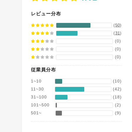
DBの合算）
レビュー分布
(
50
)
(
31
)
(0)
(0)
(0)
従業員分布
1~10
(10)
11~30
(42)
31~100
(18)
101~500
(2)
501~
(9)