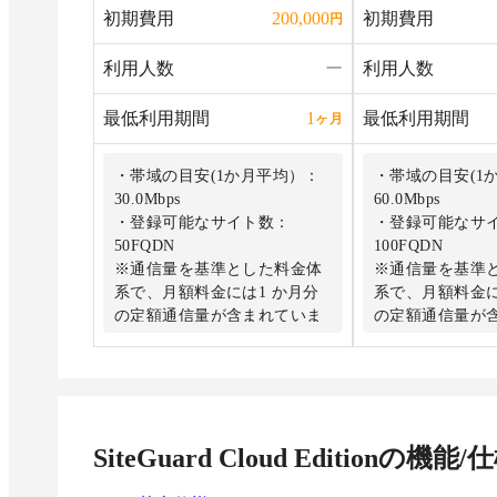
推奨します。
初期費用
初期費用
200,000
円
利用人数
ー
利用人数
最低利用期間
最低利用期間
1
ヶ月
・帯域の目安(1か月平均）：
・帯域の目安(1
30.0Mbps
60.0Mbps
・登録可能なサイト数：
・登録可能なサ
50FQDN
100FQDN
※通信量を基準とした料金体
※通信量を基準
系で、月額料金には1 か月分
系で、月額料金に
の定額通信量が含まれていま
の定額通信量が
す。
す。
※プランごとに性能（最大リ
※プランごとに
クエスト処理数、CPU 、メモ
クエスト処理数、
リ）が異なります。多数のサ
リ）が異なりま
イトを登録される場合には上
イトを登録され
SiteGuard Cloud Edition
の機能/仕
位プランによるお申し込みを
位プランによる
推奨します。
推奨します。