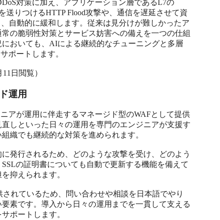
DDoS対策に加え、アプリケーション層であるL7の
送りつけるHTTP Flood攻撃や、通信を遅延させて資
検知し、自動的に緩和します。従来は見分けが難しかったア
通常の脆弱性対策とサービス妨害への備えを一つの仕組
においても、AIによる継続的なチューニングと多層
サポートします。

07月11日閲覧）
ド運用
提供元のエンジニアが運用に伴走するマネージド型のWAFとして提供
見直しといった日々の運用を専門のエンジニアが支援す
組織でも継続的な対策を進められます。

的に発行されるため、どのような攻撃を受け、どのよう
SSLの証明書についても自動で更新する機能を備えて
を抑えられます。

供されているため、問い合わせや相談を日本語でやり
い要素です。導入から日々の運用までを一貫して支える
サポートします。
