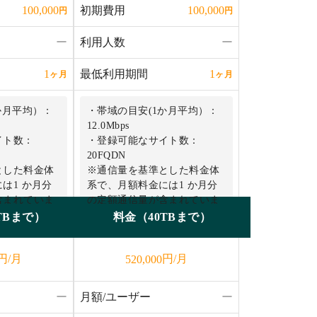
初期費用
100,000
100,000
円
円
ー
利用人数
ー
最低利用期間
1
1
ヶ月
ヶ月
か月平均）：
・帯域の目安(1か月平均）：
12.0Mbps
イト数：
・登録可能なサイト数：
20FQDN
とした料金体
※通信量を基準とした料金体
は1 か月分
系で、月額料金には1 か月分
含まれていま
の定額通信量が含まれていま
す。
TBまで）
料金（40TBまで）
性能（最大リ
※プランごとに性能（最大リ
CPU 、メモ
クエスト処理数、CPU 、メモ
円/月
円/月
520,000
す。多数のサ
リ）が異なります。多数のサ
る場合には上
イトを登録される場合には上
お申し込みを
位プランによるお申し込みを
ー
月額/ユーザー
ー
推奨します。