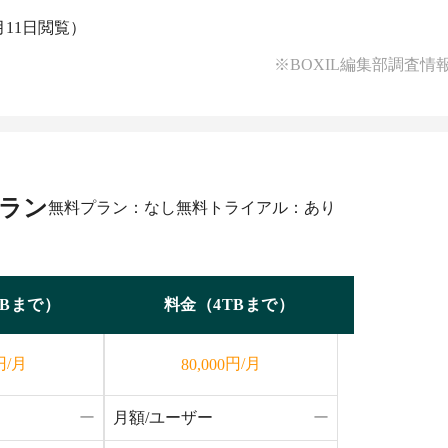
07月11日閲覧）
※BOXIL編集部調査情
プラン
無料プラン：なし
無料トライアル：あり
TBまで）
料金（4TBまで）
円/月
円/月
80,000
ー
月額/ユーザー
ー