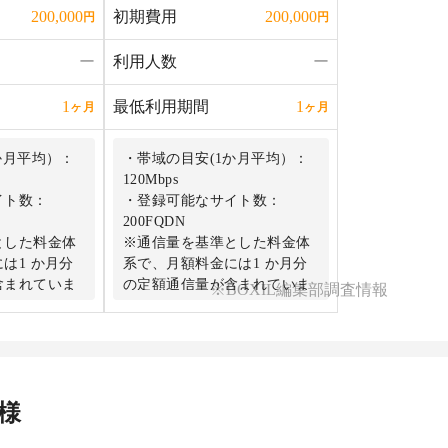
初期費用
200,000
200,000
円
円
ー
利用人数
ー
最低利用期間
1
1
ヶ月
ヶ月
か月平均）：
・帯域の目安(1か月平均）：
120Mbps
イト数：
・登録可能なサイト数：
200FQDN
とした料金体
※通信量を基準とした料金体
は1 か月分
系で、月額料金には1 か月分
含まれていま
の定額通信量が含まれていま
※BOXIL編集部調査情報
す。
性能（最大リ
※プランごとに性能（最大リ
CPU 、メモ
クエスト処理数、CPU 、メモ
す。多数のサ
リ）が異なります。多数のサ
る場合には上
イトを登録される場合には上
様
お申し込みを
位プランによるお申し込みを
推奨します。