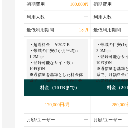
初期費用
初期費用
100,000
円
利用人数
ー
利用人数
最低利用期間
最低利用期間
1
ヶ月
・超過料金：￥20/GB
・帯域の目安(1
・帯域の目安(1か月平均)：
3.0Mbps
1.2Mbps
・登録可能なサ
・登録可能なサイト数：
10FQDN
10FQDN
※通信量を基準
※通信量を基準とした料金体
系で、月額料金に
系で、月額料金には1 か月分
の定額通信量が
の定額通信量が含まれていま
す。
料金（10TBまで）
料金（20
す。
※プランごとに
※プランごとに性能（最大リ
クエスト処理数、
円/月
170,000
280,000
クエスト処理数、CPU 、メモ
リ）が異なりま
リ）が異なります。多数のサ
イトを登録され
イトを登録される場合には上
位プランによる
月額/ユーザー
ー
月額/ユーザー
位プランによるお申し込みを
推奨します。