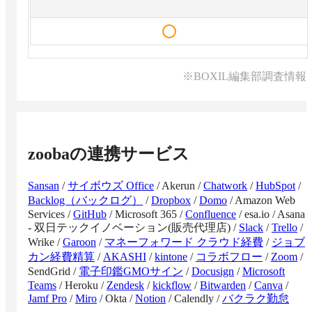
※BOXIL編集部調査情報
zooba
の連携サービス
Sansan
/
サイボウズ Office
/
Akerun
/
Chatwork
/
HubSpot
/
Backlog（バックログ）
/
Dropbox
/
Domo
/
Amazon Web
Services
/
GitHub
/
Microsoft 365
/
Confluence
/
esa.io
/
Asana
- 双日テックイノベーション(販売代理店)
/
Slack
/
Trello
/
Wrike
/
Garoon
/
マネーフォワード クラウド経費
/
ジョブ
カン経費精算
/
AKASHI
/
kintone
/
コラボフロー
/
Zoom
/
SendGrid
/
電子印鑑GMOサイン
/
Docusign
/
Microsoft
Teams
/
Heroku
/
Zendesk
/
kickflow
/
Bitwarden
/
Canva
/
Jamf Pro
/
Miro
/
Okta
/
Notion
/
Calendly
/
バクラク勤怠