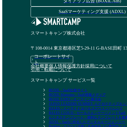
タイアップ広告 (BOXIL Ads)
資料請求リストに追加
SaaSマーケティング支援 (ADXL)
スマートキャンプ株式会社
〒108-0014 東京都港区芝5-29-11 G-BASE田町 1
コーポレートサイ
ト
会社概要
個人情報保護方針
採用について
引用・転載について
スマートキャンプ サービス一覧
BOXIL - SaaS比較サイト
BOXIL Magazine - SaaS情報メディア
BOXIL EXPO - オンライン展示会
JAPAN LEADERS SUMMIT- エグゼクティブ
BALES - インサイドセールスアウトソーシング
BALES CLOUD - セールスエンゲージメントSaaS
ビジネステンプレート - 便利なテンプレートを
ADXL - SaaSに特化したデジタルエージェンシー
BizHint - クラウド活用と生産性向上の専門サイト