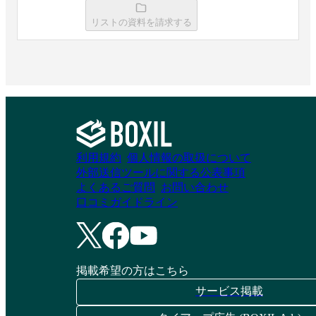
リストの資料を請求する
デクセコ
DRESS CODE｜IT
Force
資料請求リストに追加
資料請求リストに追加
wakucone plus
iTAssetEye
利用規約
個人情報の取扱について
外部送信ツールに関する公表事項
よくあるご質問
お問い合わせ
資料請求リストに追加
資料請求リストに追加
口コミガイドライン
Assetment Neo for 情
掲載希望の方はこちら
シス
サービス掲載