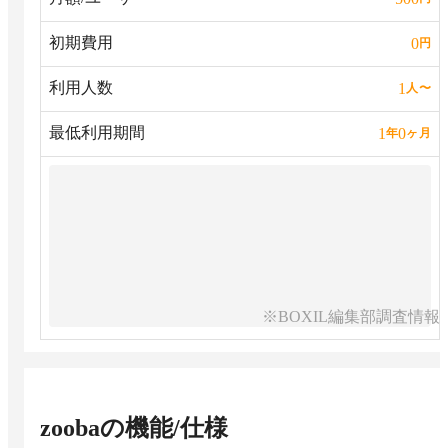
初期費用
0
円
利用人数
1
人
〜
最低利用期間
1
0
年
ヶ月
※BOXIL編集部調査情報
zooba
の機能/仕様