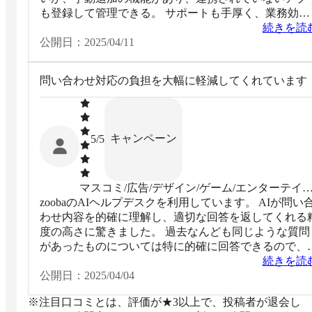
も登録して管理できる。 サポートも手厚く、業務効率
が大幅に向上できた。
続きを読
公開日：
2025/04/11
問い合わせ対応の負担を大幅に軽減してくれています
キャンペーン
5
/5
マスコミ/広告/デザイン/ゲーム/エンターテイ
zoobaのAIヘルプデスクを利用しています。 AIが問い
ント系
わせ内容を的確に理解し、適切な回答を返してくれる
度の高さに驚きました。 過去なんども同じような質問
があったものについては特に的確に回答できるので、
担が大幅に軽減します。
続きを読
公開日：
2025/04/04
※注目口コミとは、評価が★3以上で、投稿者が退会し