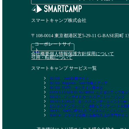
ム
資料請求リストに追加
資料請求リストに追加
スマートキャンプ株式会社
〒108-0014 東京都港区芝5-29-11 G-BASE田町 1
コーポレートサイ
ト
会社概要
個人情報保護方針
採用について
引用・転載について
スマートキャンプ サービス一覧
BOXIL - SaaS比較サイト
BOXIL Magazine - SaaS情報メディア
BOXIL EXPO - オンライン展示会
JAPAN LEADERS SUMMIT- エグゼクティブ
BALES - インサイドセールスアウトソーシング
BALES CLOUD - セールスエンゲージメントSaaS
ビジネステンプレート - 便利なテンプレートを
ADXL - SaaSに特化したデジタルエージェンシー
BizHint - クラウド活用と生産性向上の専門サイト