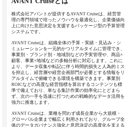
AVANT Cruise
とは
株式会社アバントが提供するAVANT Cruiseは、経営管
理の専門領域で培ったノウハウを最適化し、企業価値向
上に向けた意思決定を支援するパッケージ型の予算管理
システムです。

AVANT Cruiseは、組織全体の予算・実績・見込み・シ
ミュレーションを一元的かつリアルタイムに管理でき、
事業別・ブランド別・地域別などの予実管理や、商品×
顧客、事業×地域などの多軸分析に対応します。これに
より、データ収集や転記に伴う時間的損失と人為的ミス
を抑止し、経営層や経営企画部門が必要とする情報をリ
アルタイムで俯瞰できる環境を構築できます。事業別
ROICなどの高度な経営指標を算出するコンテンツも標
準で備えており、単なる集計作業の効率化にとどまら
ず、次の一手を迅速に打つための戦略的なデータ活用を
強力に推進します。

AVANT Cruiseは、業種を問わず成長企業から大規模・
グローバル企業まで幅広く利用されており、グループ全
体のデータガバナンス強化と意思決定の高度化を支える