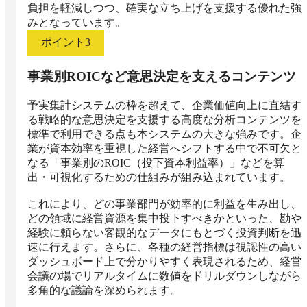
負担を軽減しつつ、確実な立ち上げを支援する優れた強
みとなっています。
ポイント
3
事業別ROICなど意思決定を支えるコンテンツ
予実集計システムの枠を超えて、企業価値向上に直結す
る戦略的な意思決定を支援する高度な分析コンテンツを
標準で利用できる点も本システムの大きな強みです。企
業が資本効率を重視した経営へシフトする中で不可欠と
なる「事業別のROIC（投下資本利益率）」などを算
出・可視化するための仕組みが組み込まれています。

これにより、どの事業部門が効率的に利益を生み出し、
どの領域に経営資源を集中投下すべきかといった、勘や
経験に頼らない客観的なデータにもとづく投資判断を迅
速に行えます。さらに、各種の経営指標は視認性の高い
ダッシュボード上で分かりやすく表現されるため、経営
会議の場でリアルタイムに数値をドリルダウンしながら
多角的な議論を深められます。
