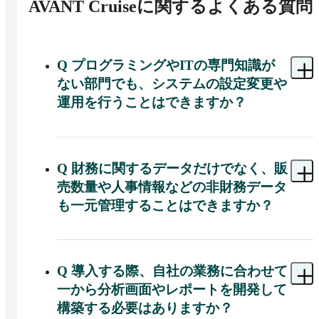
AVANT Cruise
に関するよくある質問
Q
プログラミングやITの専門知識が
ない部門でも、システムの設定変更や
運用を行うことはできますか？
A 
AVANT Cruiseでは、プログラムを書かずにロジ
ックを自由に組み込むことが可能です。情報シス
テム部門や外部ベンダーへ委託することなく、経
Q
財務に関するデータだけでなく、販
営企画部門などの利用部門自身でシステム設定の
売数量や人事情報などの非財務データ
変更や運用を行え、経営層からの要求にスピーデ
も一元管理することはできますか？
ィーに対応できます。
A 
AVANT Cruiseでは、財務情報に加えてPSI（販
売・生産・在庫）の数量情報や人事情報、営業情
報などの非財務情報も明細データのまま統合し、
Q
導入する際、自社の業務に合わせて
一元管理が可能です。
一から分析画面やレポートを開発して
構築する必要はありますか？