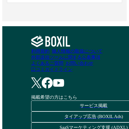
資料請求リストに追加
資料請求リストに追加
Manageboard
DIGGLE
利用規約
個人情報の取扱について
資料請求リストに追加
資料請求リストに追加
外部送信ツールに関する公表事項
よくあるご質問
お問い合わせ
X-KPI
口コミガイドライン
X-KPI
FLARO
資料請求リストに追加
資料請求リストに追加
掲載希望の方はこちら
サービス掲載
タイアップ広告 (BOXIL Ads)
Rosic経営情報システ
Scale Cloud
SaaSマーケティング支援 (ADXL)