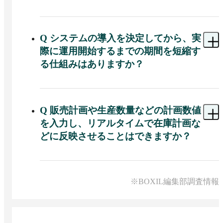
A 
一から開発する必要はありません。AVANT 
Cruiseには、開発不要ですぐに使える経営管理コ
ンテンツが標準で提供されているため、データを
Q
システムの導入を決定してから、実
設定するだけで高度な業績管理などを開始するこ
際に運用開始するまでの期間を短縮す
とが可能です。
る仕組みはありますか？
A 
あります。AVANT Cruiseは、日本企業1,200社
（※）を超える経営管理の支援事例をもとにベス
トプラクティスがパッケージ化されているため、
Q
販売計画や生産数量などの計画数値
システムをゼロから構築する手間を省き、導入コ
を入力し、リアルタイムで在庫計画な
ストと運用開始までの期間を大幅に短縮すること
どに反映させることはできますか？
が可能です。

※出典：AVANT Cruise公式HP（2026年5月8日閲
A 
可能です。AVANT Cruiseでは、販売計画を参照
覧）　
しながら生産数量を入力することで、その内容が
リアルタイムで生産計画や在庫計画に反映されま
※BOXIL編集部調査情報
す。また、売上原価や限界利益の計算にも対応し
ているため、計画段階から収益性を考慮した意思
決定が可能です。