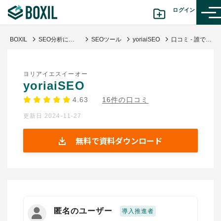
ログイン
BOXIL
SEO分析に必須なチェック・診断・解析ツール無料&有料一覧 | キーワード調査手法も【決定版】
SEOツール
yoriaiSEO
口コミ - 誰でも簡単にSEOチェックができる！
カテゴリから探す
ヨリアイエスイーオー
診断から探す(β版)
yoriaiSEO
4.63
16件の口コミ
記事から探す
更新日 2024-11-27
BOXILの使い方ガイド
情報掲載をご希望の方へ
無料で資料ダウンロード
匿名のユーザー
導入推進者