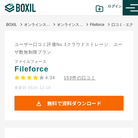
ログイン
BOXIL
オンラインストレージ比較｜企業規模別おすすめサービス・選び方
オンラインストレージ
Fileforce
口コミ - エクスプローラーで使えるのが非常に助かる
カテゴリから探す
ユーザー口コミ評価No.1クラウドストレージ ユー
診断から探す(β版)
ザ数無制限プラン
ファイルフォース
記事から探す
Fileforce
4.34
153件の口コミ
BOXILの使い方ガイド
情報掲載をご希望の方へ
更新日 2024-12-18
無料で資料ダウンロード