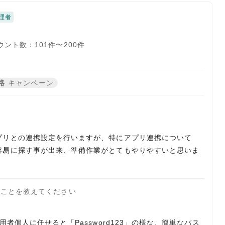
理者
ント数：101件〜200件
路
キャンペーン
プリとの連携設定を行いますが、特にアプリ連携について
容易に探す事が出来、準備作業がとてもやりやすいと思いま
たことを教えてください
者個人に任せると「Password123」の様な、簡単なパス