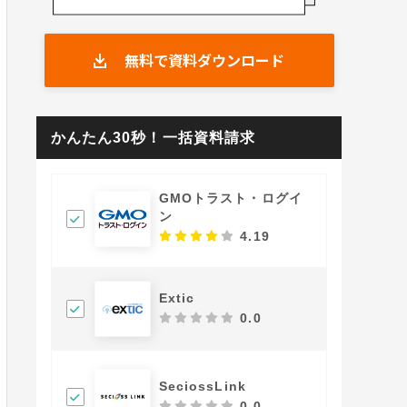
無料で資料ダウンロード
かんたん30秒！一括資料請求
GMOトラスト・ログイ
ン
4.19
Extic
0.0
SeciossLink
0.0