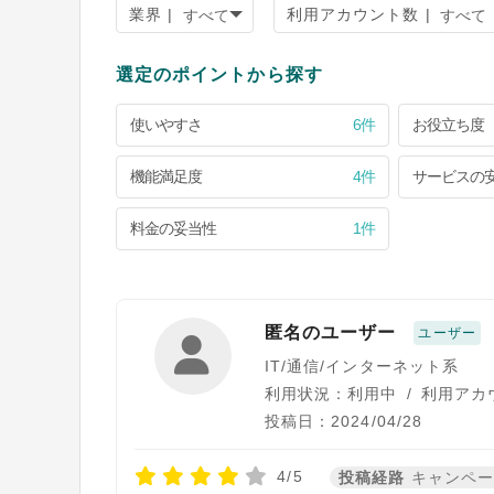
業界 |
利用アカウント数 |
選定のポイントから探す
使いやすさ
6件
お役立ち度
機能満足度
4件
サービスの
料金の妥当性
1件
匿名のユーザー
ユーザー
IT/通信/インターネット系
利用状況：利用中
/
利用アカ
投稿日：2024/04/28
4/5
投稿経路
キャンペ