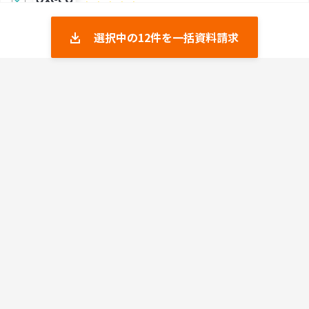
4.57
選択中の
12
件を一括資料請求
ジョーシス
4.53
KeeperPAM
0.0
DRESS CODE｜IT Force
5.0
OPTiM Biz Premium
0.0