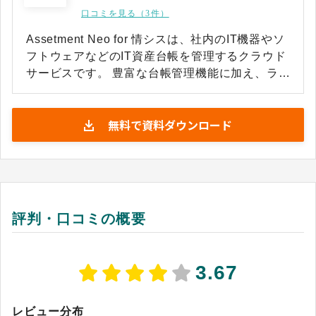
口コミを見る（3件）
Assetment Neo for 情シスは、社内のIT機器やソ
フトウェアなどのIT資産台帳を管理するクラウド
サービスです。 豊富な台帳管理機能に加え、ラベ
ル貼付や棚卸作業といった現場の業務も効率化
し、Excel管理からの脱却を実現します。 台帳を
無料で資料ダウンロード
ベースにしたワークフロー連携により、機器ごと
の問い合わせ内容を確認できる社内ヘルプデスク
機能を実現。 クラウドライセンス管理において
も、パソコン台帳とリンクした効率的な運用を可
能にします。 【こんなことができます】 [1] IT資
産の台帳管理 IT機器やソフトウェアなどのIT資
評判・口コミの概要
産台帳を豊富な機能で一元管理 [2] 社内ヘルプデ
スク ワークフローを活用して社内ヘルプデスク
の情報を一元化 [3] クラウドライセンス管理 機
3.67
器と紐づけた適正な管理でセキュリティリスクを
回避
レビュー分布