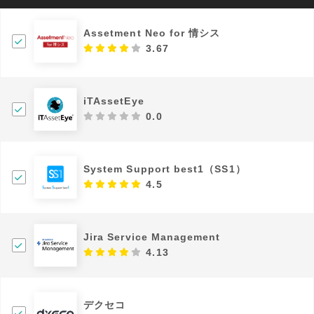
Assetment Neo for 情シス
3.67
iTAssetEye
0.0
System Support best1（SS1）
4.5
Jira Service Management
4.13
デクセコ