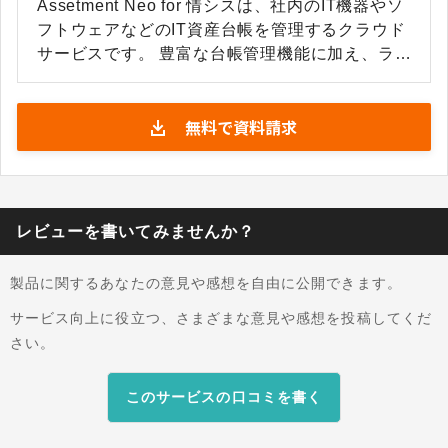
Assetment Neo for 情シスは、社内のIT機器やソ
フトウェアなどのIT資産台帳を管理するクラウド
サービスです。 豊富な台帳管理機能に加え、ラベ
ル貼付や棚卸作業といった現場の業務も効率化
し、Excel管理からの脱却を実現します。 台帳を
無料で資料請求
ベースにしたワークフロー連携により、機器ごと
の問い合わせ内容を確認できる社内ヘルプデスク
機能を実現。 クラウドライセンス管理において
も、パソコン台帳とリンクした効率的な運用を可
能にします。 【こんなことができます】 [1] IT資
レビューを書いてみませんか？
産の台帳管理 IT機器やソフトウェアなどのIT資
産台帳を豊富な機能で一元管理 [2] 社内ヘルプデ
製品に関するあなたの意見や感想を自由に公開できます。
スク ワークフローを活用して社内ヘルプデスク
の情報を一元化 [3] クラウドライセンス管理 機
サービス向上に役立つ、さまざまな意見や感想を投稿してくだ
器と紐づけた適正な管理でセキュリティリスクを
さい。
回避
このサービスの口コミを書く