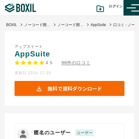
ログイン
BOXIL
ノーコード開発ツール比較35選！使用するメリット・失敗しない選び方
ノーコード開発・ローコード開発
AppSuite
口コミ - ノーコードでシステムなどを構築できる
カテゴリから探す
アップスイート
診断から探す(β版)
AppSuite
4.5
98件の口コミ
記事から探す
更新日 2024-11-25
BOXILの使い方ガイド
情報掲載をご希望の方へ
無料で資料ダウンロード
匿名のユーザー
ユーザー