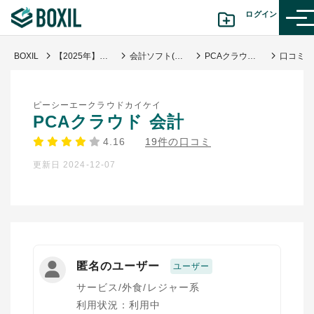
ログイン
BOXIL
【2025年】会計ソフトおすすめ比較14選！企業規模別タイプ分け
会計ソフト(財務会計)
PCAクラウド 会計
カテゴリから探す
ピーシーエークラウドカイケイ
診断から探す(β版)
PCAクラウド 会計
4.16
19件の口コミ
記事から探す
更新日 2024-12-07
BOXILの使い方ガイド
情報掲載をご希望の方へ
匿名のユーザー
ユーザー
サービス/外食/レジャー系
利用状況：利用中