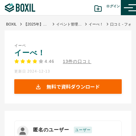
ログイン
BOXIL
【2025年】イベント管理システム比較18選！タイプと選び方解説
イベント管理システム・ツール
イーべ！
口コミ - フォローアップの品質向上になった
カテゴリから探す
イーベ
診断から探す(β版)
イーべ！
4.46
13件の口コミ
記事から探す
更新日 2024-12-13
BOXILの使い方ガイド
情報掲載をご希望の方へ
無料で資料ダウンロード
匿名のユーザー
ユーザー