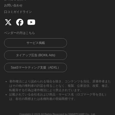
お問い合わせ
口コミガイドライン
ベンダーの方はこちら
サービス掲載
タイアップ広告 (BOXIL Ads)
SaaSマーケティング支援（ADXL）
著作権法により認められる場合を除き、コンテンツを当社、原著作者また
はその他の権利者の許諾を得ることなく、複製、公衆送信、改変、修正、
転載等する行為は著作権法により禁止されています。
記載されている会社名および商品・サービス名（ロゴマーク等を含む）
は、各社の商標または各権利者の登録商標です。
Copyright ©︎ 2026 All Rights Reserved by SMARTCAMP Co., Ltd.