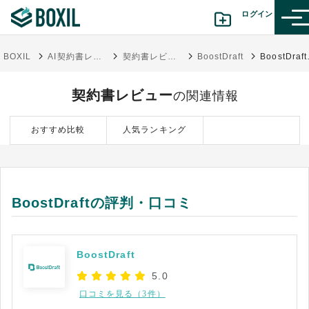
ログイン
BOXIL
AI契約書レビューサービス比較！リーガルチェックの自動化で法務業務の効率化
契約書レビュー
BoostDraft
Boos
カテゴリから探す
契約書レビュー
の関連情報
診断から探す(β版)
おすすめ比較
人気ランキング
記事から探す
BOXILの使い方ガイド
情報掲載をご希望の方へ
BoostDraftの評判・口コミ
BoostDraft
5.0
口コミを見る（3件）