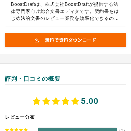
BoostDraftは、株式会社BoostDraftが提供する法
律専門家向け総合文書エディタです。契約書をは
じめ法的文書のレビュー業務を効率化できるのが
特徴です。契約書の体裁調整や条項番号の修正と
いった、人手に頼るしかなかった煩雑な作業を自
無料で資料ダウンロード
動化することで、専門知識を要する本来の審査業
務に法務担当者が集中できる環境を実現します。
Microsoft Wordのアドインとして動作するため、
インストールするだけですぐに業務で利用を開始
できます。基本的にインターネット接続が不要な
ため、機密情報が外部に漏れる心配もなく、既存
評判・口コミの概要
の業務フローを変えることなく安全に導入や活用
が可能です。 法的リスクの自動指摘をはじめ、AI
による契約書レビュー機能はあえて搭載しておら
5.00
ず、人が行う内容チェック以外の定型作業を徹底
的に排除する設計となっています。その結果、煩
雑な形式作業のミスが減り、契約書全体の品質向
レビュー分布
上につながります。
(
3
)