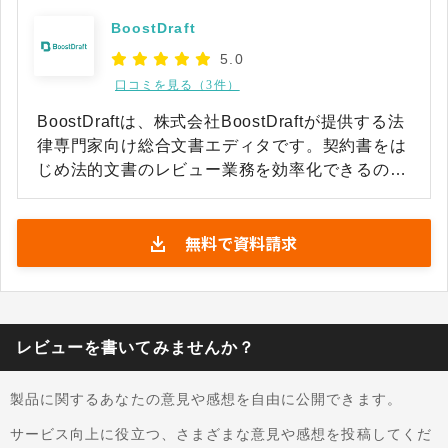
BoostDraft
5.0
口コミを見る（3件）
BoostDraftは、株式会社BoostDraftが提供する法
律専門家向け総合文書エディタです。契約書をは
じめ法的文書のレビュー業務を効率化できるのが
特徴です。契約書の体裁調整や条項番号の修正と
いった、人手に頼るしかなかった煩雑な作業を自
無料で資料請求
動化することで、専門知識を要する本来の審査業
務に法務担当者が集中できる環境を実現します。
Microsoft Wordのアドインとして動作するため、
インストールするだけですぐに業務で利用を開始
できます。基本的にインターネット接続が不要な
レビューを書いてみませんか？
ため、機密情報が外部に漏れる心配もなく、既存
の業務フローを変えることなく安全に導入や活用
製品に関するあなたの意見や感想を自由に公開できます。
が可能です。 法的リスクの自動指摘をはじめ、AI
による契約書レビュー機能はあえて搭載しておら
サービス向上に役立つ、さまざまな意見や感想を投稿してくだ