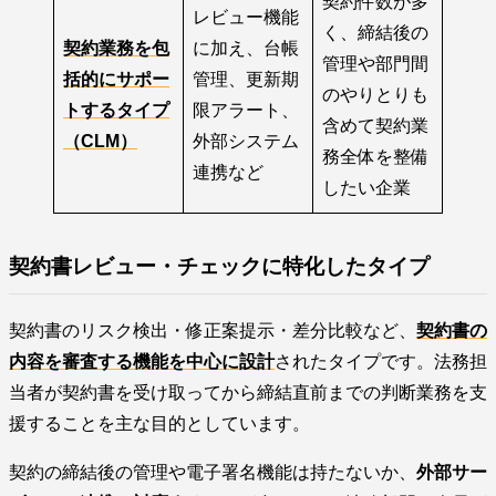
契約件数が多
レビュー機能
く、締結後の
契約業務を包
に加え、台帳
管理や部門間
括的にサポー
管理、更新期
のやりとりも
トするタイプ
限アラート、
含めて契約業
（CLM）
外部システム
務全体を整備
連携など
したい企業
契約書レビュー・チェックに特化したタイプ
契約書のリスク検出・修正案提示・差分比較など、
契約書の
内容を審査する
機能を中心に設計
されたタイプです。法務担
当者が契約書を受け取ってから締結直前までの判断業務を支
援することを主な目的としています。
契約の締結後の管理や電子署名機能は持たないか、
外部サー