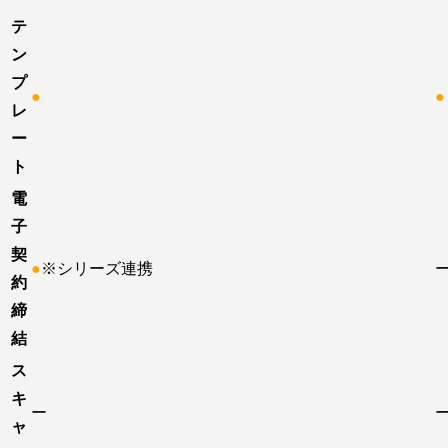
テ
ン
プ
●
●
レ
ー
ト
電
子
契
●
※シリーズ連携
約
締
結
ス
キ
ー
ャ