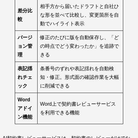
相手方から届いたドラフトと自社ひ
差分比
な形を並べて比較し、変更箇所を自
較
動でハイライト表示
バージ
修正のたびに版を自動保存し、「ど
ョン管
の時点でどう変わったか」を追跡で
理
きる
表記揺
条番号のずれや表記揺れを自動検
れチェ
知・修正。形式面の確認作業を大幅
ック
に削減できる
Word
Word上で契約書レビューサービス
アドイ
を利用できる機能
ン機能