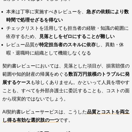
本来は丁寧に実施すべきレビューを、
急ぎの依頼により数
時間で処理せざるを得ない
チェックリストを活用しても担当者の経験・知識の範囲に
依存するため、
見落としをゼロにすることが難しい
レビュー品質が
特定担当者のスキルに依存
し、異動・休
暇・退職時に組織として機能しなくなる
契約書レビューにおいては、見落とした項目が、損害賠償の
範囲や知的財産の帰属をめぐる
数百万円規模のトラブルに発
展するケース
も珍しくありません。かといって人員を増やす
ことも、すべてを外部弁護士に委託することも、コストの面
から現実的ではないでしょう。
AI契約書レビューサービスは、こうした
品質とコストを両立
し得る有効な選択肢の一つ
です。