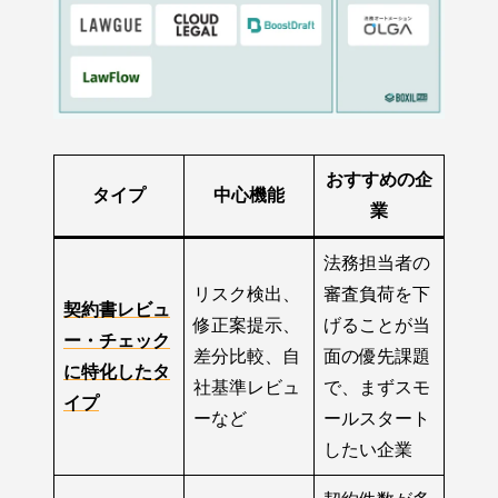
おすすめの企
タイプ
中心機能
業
法務担当者の
リスク検出、
審査負荷を下
契約書レビュ
修正案提示、
げることが当
ー・チェック
差分比較、自
面の優先課題
に特化したタ
社基準レビュ
で、まずスモ
イプ
ーなど
ールスタート
したい企業