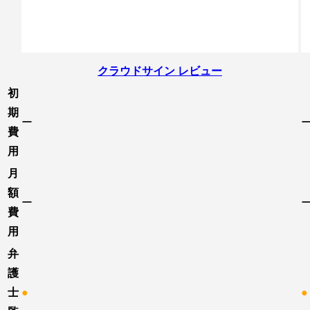
クラウドサイン レビュー
初
期
ー
費
用
月
額
ー
費
用
弁
護
士
●
●