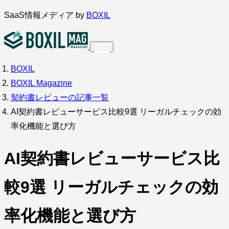
内
SaaS情報メディア by
BOXIL
容
を
ス
BOXIL
インタビュー
導入事例
キ
BOXIL Magazine
ッ
契約書レビューの記事一覧
プ
AI契約書レビューサービス比較9選 リーガルチェックの効
率化機能と選び方
調査・アンケート
AI契約書レビューサービス比
較9選 リーガルチェックの効
率化機能と選び方