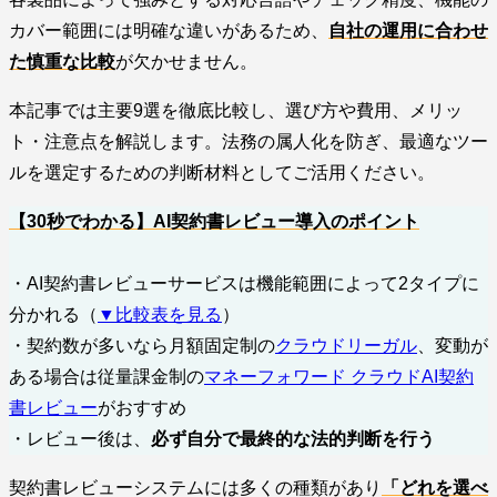
カバー範囲には明確な違いがあるため、
自社の運用に合わせ
た慎重な比較
が欠かせません。
本記事では主要9選を徹底比較し、選び方や費用、メリッ
ト・注意点を解説します。法務の属人化を防ぎ、最適なツー
ルを選定するための判断材料としてご活用ください。
【30秒でわかる】AI契約書レビュー導入のポイント
・AI契約書レビューサービスは機能範囲によって2タイプに
分かれる（
▼比較表を見る
）
・契約数が多いなら月額固定制の
クラウドリーガル
、変動が
ある場合は従量課金制の
マネーフォワード クラウドAI契約
書レビュー
がおすすめ
・レビュー後は、
必ず自分で最終的な法的判断を行う
契約書レビューシステムには多くの種類があり
「どれを選べ