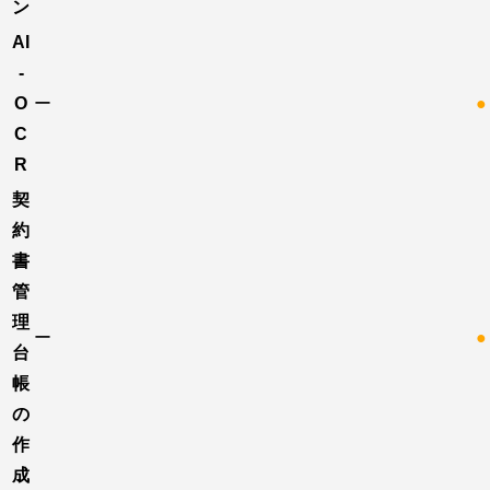
ン
AI
-
O
ー
●
C
R
契
約
書
管
理
ー
●
台
帳
の
作
成