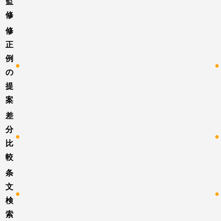
監
修
修
正
例
●
●
の
提
案
差
分
●
●
比
較
条
文
●
●
検
索