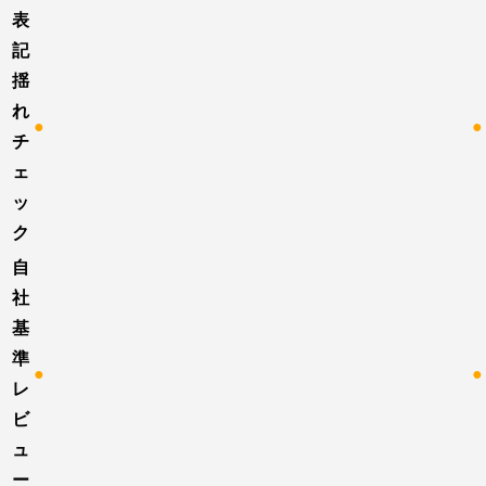
表
記
揺
れ
●
●
チ
ェ
ッ
ク
自
社
基
準
●
●
レ
ビ
ュ
ー