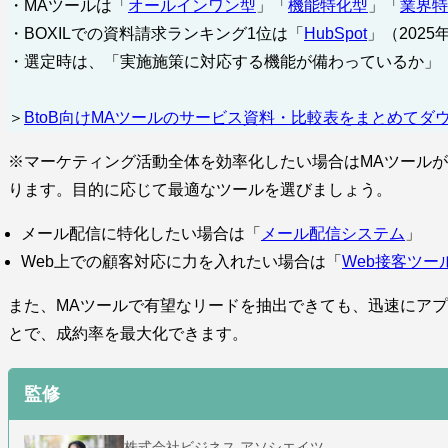
・MAツールは「
オールインワン型
」「
機能特化型
」「
業界特
・BOXILでの資料請求ランキング1位は「
HubSpot
」（2025
・選定時は、「実施施策に対応する機能が備わっているか」
＞
BtoB向けMAツールのサービス資料・比較表をまとめてダ
※マーケティング活動全体を効率化したい場合はMAツール
ります。目的に応じて最適なツールを選びましょう。
メール配信に特化したい場合は「
メール配信システム
」
Web上での顧客対応に力を入れたい場合は「
Web接客ツー
また、MAツールで有望なリードを抽出できても、迅速にア
とで、成約率を最大化できます。
監修
株式会社ビジネス アソシエイツ