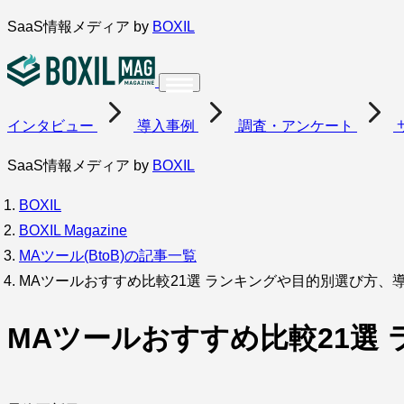
内
SaaS情報メディア by
BOXIL
容
を
ス
インタビュー
導入事例
調査・アンケート
キ
ッ
SaaS情報メディア by
BOXIL
プ
BOXIL
BOXIL Magazine
MAツール(BtoB)の記事一覧
MAツールおすすめ比較21選 ランキングや目的別選び方、
MAツールおすすめ比較21選