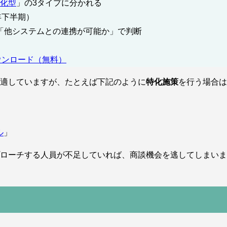
化型
」の3タイプに分かれる
年下半期）
「他システムとの連携が可能か」で判断
ウンロード（無料）
が適していますが、たとえば下記のように
特化施策
を行う場合は
ル
」
プローチする人員が不足していれば、商談機会を逃してしまい