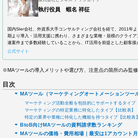
執行役員 蝦名 祥征
国内SIer会社、外資系大手コンサルティング会社を経て、2011年よ
期より導入・活用支援に携わり、さまざまな業種・規模のクライアン
連案件まで多数経験していることから、IT活用を前提とした顧客
公式サイト
※MAツールの導入メリットや選び方、注意点の箇所のみ監修
目次
MAツール（マーケティングオートメーションツー
マーケティング活動全般を包括的にサポートするタイプ
マーケティングの特定業務に特化したタイプ【比較表】
特定の業界や業種に特化した機能を持つタイプ【比較表
BtoB向けMAツールの資料請求数ランキング
MAツールの価格・費用相場｜最安は1アカウント月額