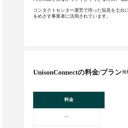
コンタクトセンター運営で培った知見を土台
をめざす事業者に活用されています。
UnisonConnect
の料金/プラン
無
料金
ー