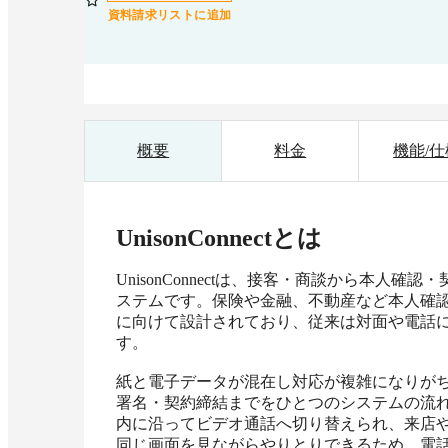
資料請求リストに追加
概要
料金
機能/仕
UnisonConnect
とは
UnisonConnectは、接客・商談から本
ステムです。保険や金融、不動産など本人確
に向けて設計されており、従来は対面や電話
す。

紙と電子データが混在し対応が複雑になりが
署名・契約締結までをひとつのシステムの流
内に沿ってビデオ通話へ切り替えられ、来店
同じ画面を見ながらやりとりできるため、電話