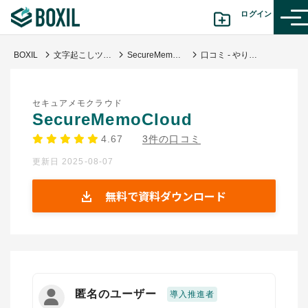
ログイン
BOXIL
文字起こしツール
SecureMemoCloud
口コミ - やりたいことに手が届く
カテゴリから探す
セキュアメモクラウド
診断から探す(β版)
SecureMemoCloud
4.67
3件の口コミ
記事から探す
更新日 2025-08-07
BOXILの使い方ガイド
情報掲載をご希望の方へ
無料で資料ダウンロード
匿名のユーザー
導入推進者