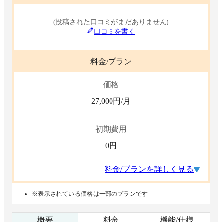
(投稿された口コミがまだありません)
口コミを書く
料金/プラン
価格
27,000
円/月
初期費用
0
円
料金/プランを詳しく見る
※表示されている価格は一部のプランです
概要
料金
機能/仕様