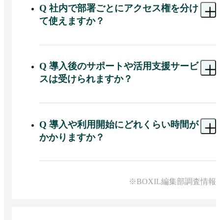
がAIモデルの学習に利用されない設定になってい
Q
社内で部署ごとにアクセス権を分け
ます。さらに運営企業はISO27001の認証を取得済
て使えますか？
みで、厳格な管理体制のもと安全にサービス運用
されています。
A 
できます。組織内でグループ単位の権限管理に
対応しており、部署やチームごとにAIが参照でき
るデータ範囲を制限できます。特定グループのメ
Q
導入後のサポートや活用支援サービ
ンバー以外には機密ファイルを参照させない設定
スは受けられますか？
など、社内権限に応じた使い分けが可能です。
A 
はい。契約企業向けに生成AI活用のコンサルテ
ィング支援サービスがあります。利用シーンに合
わせたプロンプト作成の支援など、導入後の社内
Q
導入や利用開始にどれくらい時間が
定着をサポートするメニューが提供されていま
かかりますか？
す。
A 
契約後すぐに利用できます。申込後に発行され
る管理者アカウントでログインし、ユーザー登録
や社内資料のアップロード、グループ設定など初
※BOXIL編集部調査情報
期設定を行えばすぐに社内利用を開始できます。