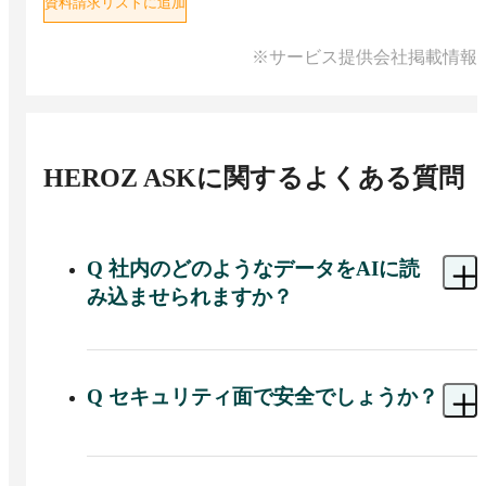
資料請求リストに追加
※サービス提供会社掲載情報
HEROZ ASK
に関するよくある質問
Q
社内のどのようなデータをAIに読
み込ませられますか？
A 
PDFやWord、Excelなどのドキュメントファイル
からテキストデータ、音声の録音ファイルまで幅
広く対応しています。これら社内外の独自データ
Q
セキュリティ面で安全でしょうか？
をアップロードし、HEROZ ASKに参照させて質
問応答や要約に活用できます。
A 
HEROZ ASKはMicrosoft Azure上のクローズド環
境で提供されており、サービス上の会話やデータ