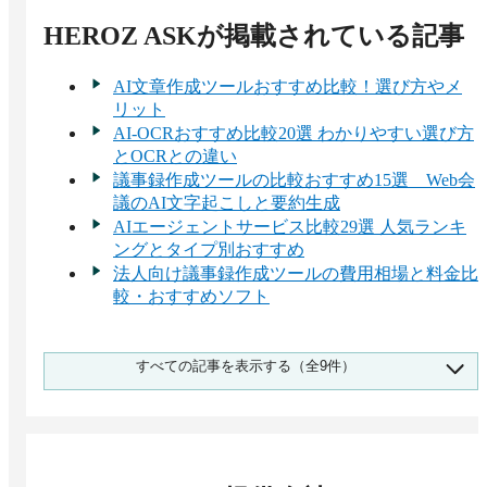
HEROZ ASK
が掲載されている記事
AI文章作成ツールおすすめ比較！選び方やメ
リット
AI-OCRおすすめ比較20選 わかりやすい選び方
とOCRとの違い
議事録作成ツールの比較おすすめ15選 Web会
議のAI文字起こしと要約生成
AIエージェントサービス比較29選 人気ランキ
ングとタイプ別おすすめ
法人向け議事録作成ツールの費用相場と料金比
較・おすすめソフト
API連携に対応したAI-OCR9選。メリットや選
すべての記事を表示する（全9件）
定ポイントも解説
生成AIツール比較｜用途別おすすめサービ
ス・料金や選び方ポイント
AI画像認識サービス14選比較！おすすめフリ
ーツールも