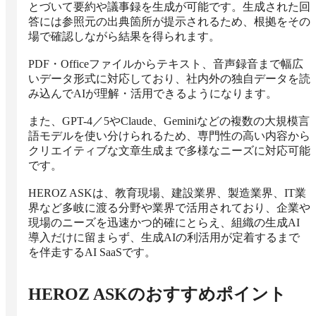
とづいて要約や議事録を生成が可能です。生成された回
答には参照元の出典箇所が提示されるため、根拠をその
場で確認しながら結果を得られます。

PDF・Officeファイルからテキスト、音声録音まで幅広
いデータ形式に対応しており、社内外の独自データを読
み込んでAIが理解・活用できるようになります。

また、GPT-4／5やClaude、Geminiなどの複数の大規模言
語モデルを使い分けられるため、専門性の高い内容から
クリエイティブな文章生成まで多様なニーズに対応可能
です。

HEROZ ASKは、教育現場、建設業界、製造業界、IT業
界など多岐に渡る分野や業界で活用されており、企業や
現場のニーズを迅速かつ的確にとらえ、組織の生成AI
導入だけに留まらず、生成AIの利活用が定着するまで
を伴走するAI SaaSです。
HEROZ ASK
のおすすめポイント