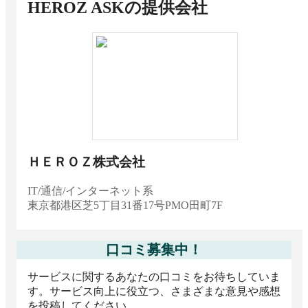
HEROZ ASK
の提供会社
おすすめの文字起こしツール比較！料金やメリ
ット・選び方のポイント
ＨＥＲＯＺ株式会社
IT/通信/インターネット系
東京都
港区芝5丁目31番17号PMO田町7F
口コミ募集中！
サービスに関するあなたの口コミをお待ちしていま
す。サービス向上に役立つ、さまざまな意見や感想
を投稿してください。