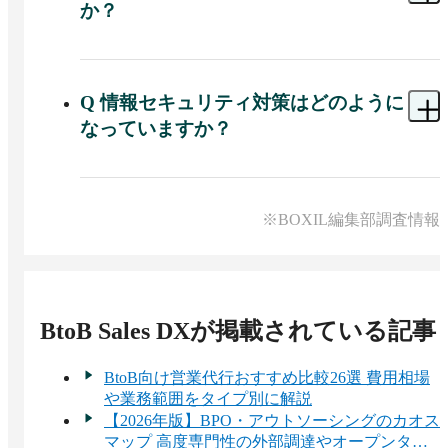
か？
A 
はい、導入から運用定着まで専任のカスタマー
サクセスによる、継続的なサポート体制です。
Q
情報セキュリティ対策はどのように
なっていますか？
A 
エムエム総研では国際規格「ISO 27001」の認証
を取得し、情報セキュリティマネジメント体制を
整えています。
※BOXIL編集部調査情報
BtoB Sales DX
が掲載されている記事
BtoB向け営業代行おすすめ比較26選 費用相場
や業務範囲をタイプ別に解説
【2026年版】BPO・アウトソーシングのカオス
マップ 高度専門性の外部調達やオープンタレ