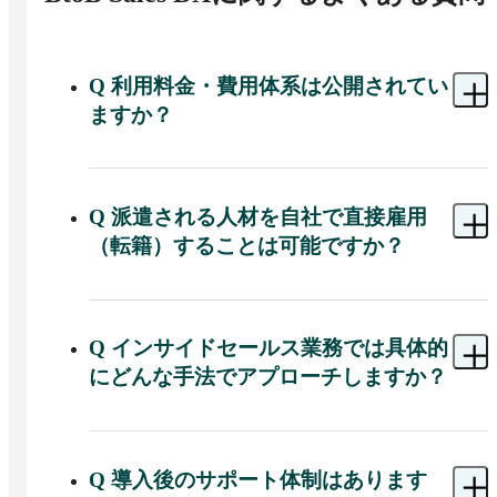
Q
利用料金・費用体系は公開されてい
ますか？
A 
公式サイト上で料金公開はなく、ヒアリング内
容に基づき利用方法を提案・見積提示する個別見
積もり方式です。
Q
派遣される人材を自社で直接雇用
（転籍）することは可能ですか？
A 
はい、稼働開始後に双方合意の上でエムエム総
研の派遣正社員を正社員に転籍させることが可能
です。
Q
インサイドセールス業務では具体的
にどんな手法でアプローチしますか？
A 
架電（アウトバウンドコール）やフォローメー
ル送信、ホワイトペーパー送付など複数の手段で
見込み顧客に継続アプローチします。
Q
導入後のサポート体制はあります