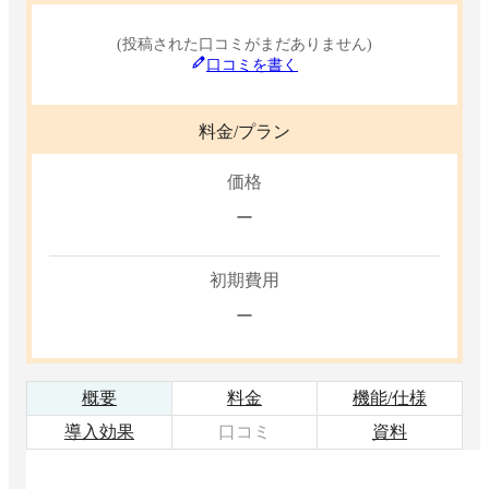
(投稿された口コミがまだありません)
口コミを書く
料金/プラン
価格
ー
初期費用
ー
概要
料金
機能/仕様
導入効果
口コミ
資料