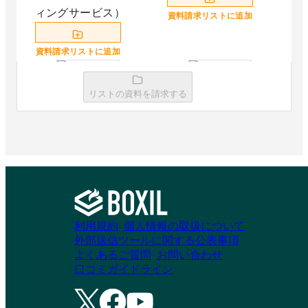
ィングサービス）
資料請求リストに追加
資料請求リストに追加
リストの資料を請求する
BALES
VOIQのインサイド
セールス支援
資料請求リストに追加
資料請求リストに追加
利用規約
個人情報の取扱について
外部送信ツールに関する公表事項
ソダテル｜リスト育
セールスリンクのテ
よくあるご質問
お問い合わせ
成型インサイドセー
レアポ代行
口コミガイドライン
ルス代行
資料請求リストに追加