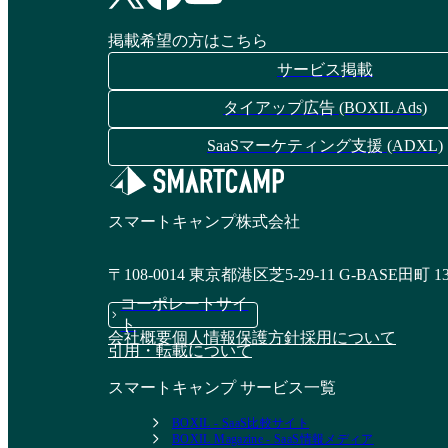
資料請求リストに追加
掲載希望の方はこちら
サービス掲載
ZERO SALES
NoLimitセールス
タイアップ広告 (BOXIL Ads)
SaaSマーケティング支援 (ADXL)
資料請求リストに追加
資料請求リストに追加
スマートキャンプ株式会社
オークサービスソリ
SaleSeed
〒108-0014 東京都港区芝5-29-11 G-BASE田町 1
ューションのアウト
コーポレートサイ
ソーシング事業
資料請求リストに追加
ト
会社概要
個人情報保護方針
採用について
引用・転載について
資料請求リストに追加
スマートキャンプ サービス一覧
BOXIL - SaaS比較サイト
BOXIL Magazine - SaaS情報メディア