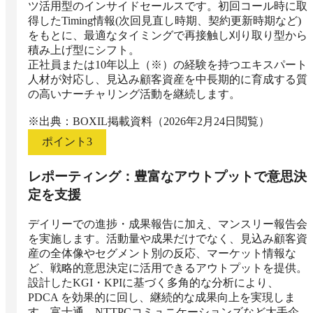
ツ活用型のインサイドセールスです。初回コール時に取
得したTiming情報(次回見直し時期、契約更新時期など)
をもとに、最適なタイミングで再接触し刈り取り型から
積み上げ型にシフト。

正社員または10年以上（※）の経験を持つエキスパート
人材が対応し、見込み顧客資産を中長期的に育成する質
の高いナーチャリング活動を継続します。

※出典：BOXIL掲載資料（2026年2月24日閲覧）
ポイント
3
レポーティング：豊富なアウトプットで意思決
定を支援
デイリーでの進捗・成果報告に加え、マンスリー報告会
を実施します。活動量や成果だけでなく、見込み顧客資
産の全体像やセグメント別の反応、マーケット情報な
ど、戦略的意思決定に活用できるアウトプットを提供。
設計したKGI・KPIに基づく多角的な分析により、
PDCA を効果的に回し、継続的な成果向上を実現しま
す。富士通、NTTPCコミュニケーションズなど大手企