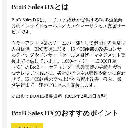
BtoB Sales DX
とは
BtoB Sales DXは、エムエム総研が提供するBtoB企業向
けのインサイドセールス／カスタマーサクセス支援サー
ビスです。

クライアント企業のチームの一部として機能する常駐型
人材提供・BPO支援に加え、IS／CS組織の改善コンサ
ルティングやインサイドセールス研修・マネジメント支
援まで提供しています。1,000社（※）・13,000件超
（※）のBtoBマーケティング・営業支援の実績と豊富
なナレッジをもとに、各社のビジネス特性や商材に合わ
せて、IS／CS組織の立ち上げから運用改善・教育、業
務実行まで一連のプロセスを支援します。

※出典：BOXIL掲載資料（2026年2月24日閲覧）
BtoB Sales DX
のおすすめポイント