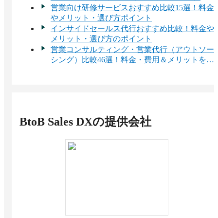
ントエコノミーも
営業向け研修サービスおすすめ比較15選！料金
やメリット・選び方ポイント
インサイドセールス代行おすすめ比較！料金や
メリット・選び方のポイント
営業コンサルティング・営業代行（アウトソー
シング）比較46選！料金・費用＆メリットを比
較
BtoB Sales DX
の提供会社