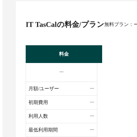
IT TasCal
の料金/プラン
無料プラン：
料金
ー
月額/ユーザー
ー
初期費用
ー
利用人数
ー
最低利用期間
ー