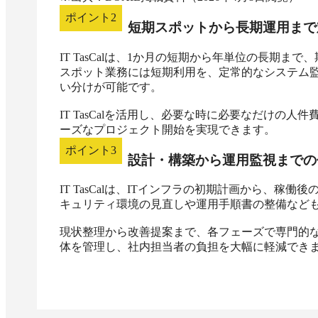
ポイント
2
短期スポットから長期運用まで
IT TasCalは、1か月の短期から年単位の長期
スポット業務には短期利用を、定常的なシステム
い分けが可能です。

IT TasCalを活用し、必要な時に必要なだけの
ーズなプロジェクト開始を実現できます。
ポイント
3
設計・構築から運用監視までの
IT TasCalは、ITインフラの初期計画から、
キュリティ環境の見直しや運用手順書の整備なども
現状整理から改善提案まで、各フェーズで専門的
体を管理し、社内担当者の負担を大幅に軽減でき