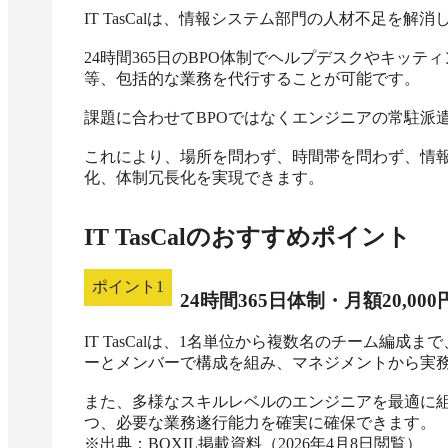
IT TasCalは、情報システム部門の人材不足を
24時間365日のBPO体制でヘルプデスクやキッ
等、包括的な業務を代行することが可能です。

課題に合わせてBPOではなくエンジニアの常駐派
これにより、場所を問わず、時間帯を問わず、情
化、体制冗長化を実現できます。
IT TasCal
のおすすめポイント
ポイント
1
24時間365日体制・月額20,0
IT TasCalは、1名単位から複数名のチーム編
ーとメンバーで構成を組み、マネジメントから実務
また、多様なスキルレベルのエンジニアを最適に
つ、必要な業務遂行能力を確実に確保できます。

※出典：BOXIL掲載資料（2026年4月8日閲覧）