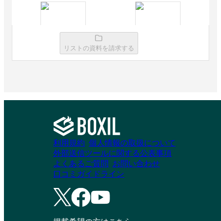
TrendAI Vision
TrendAI Vision
リストの資料を請求する
One™ Security
One™ Cyber Risk
Operations
Exposure
Management
資料請求リストに追加
資料請求リストに追加
利用規約
個人情報の取扱について
外部送信ツールに関する公表事項
SBOM Archi（脆弱
ComCheck
よくあるご質問
お問い合わせ
性リスク管理ツー
口コミガイドライン
ル）
資料請求リストに追加
資料請求リストに追加