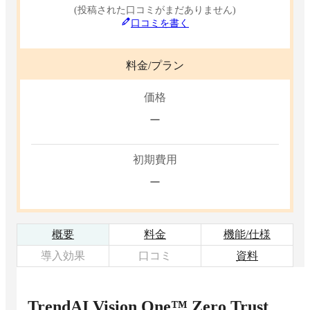
(投稿された口コミがまだありません)
口コミを書く
料金/プラン
価格
ー
初期費用
ー
概要
料金
機能/仕様
導入効果
口コミ
資料
TrendAI Vision One™ Zero Trust