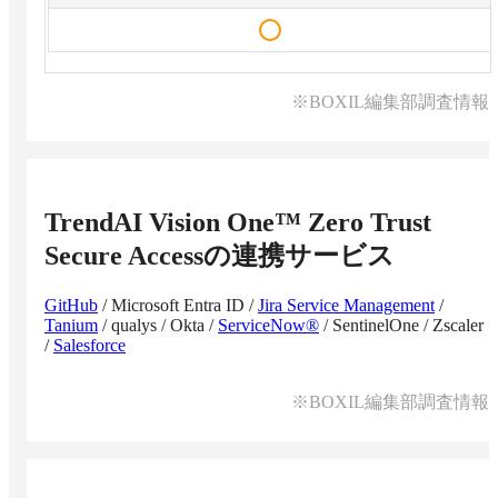
※BOXIL編集部調査情報
TrendAI Vision One™ Zero Trust
Secure Access
の連携サービス
GitHub
/
Microsoft Entra ID
/
Jira Service Management
/
Tanium
/
qualys
/
Okta
/
ServiceNow®
/
SentinelOne
/
Zscaler
/
Salesforce
※BOXIL編集部調査情報