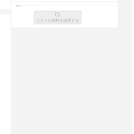
BALES CLOUD
リストの資料を請求する
資料請求リストに追加
XAION Sales（旧
AUTOBOOST）
資料請求リストに追加
STREAMX
資料請求リストに追加