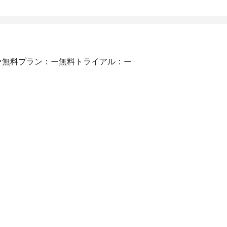
ン
無料プラン：ー
無料トライアル：ー