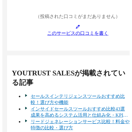
（投稿された口コミがまだありません）
このサービスの口コミを書く
YOUTRUST SALES
が掲載されてい
る記事
セールスインテリジェンスツールおすすめ比
較！選び方や機能
インサイドセールスツールおすすめ比較43選
成果を高めるシステム活用と仕組み化・KPI設
計のポイント
リードジェネレーションサービス比較！料金や
特徴の比較・選び方