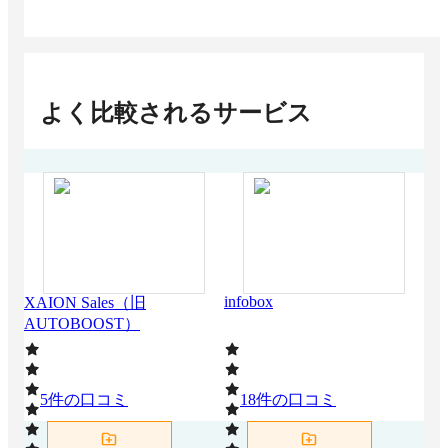
よく比較されるサービス
infobox
Maz
XAION Sales（旧
AUTOBOOST）
5
件の口コミ
18
件の口コミ
0