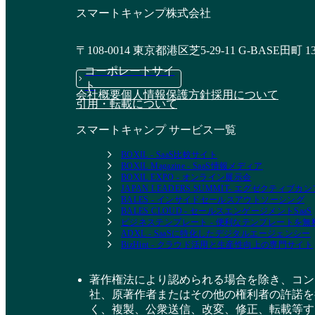
スマートキャンプ株式会社
〒108-0014 東京都港区芝5-29-11 G-BASE田町 1
コーポレートサイ
ト
会社概要
個人情報保護方針
採用について
引用・転載について
スマートキャンプ サービス一覧
BOXIL - SaaS比較サイト
BOXIL Magazine - SaaS情報メディア
BOXIL EXPO - オンライン展示会
JAPAN LEADERS SUMMIT- エグゼクティブ
BALES - インサイドセールスアウトソーシング
BALES CLOUD - セールスエンゲージメントSaaS
ビジネステンプレート - 便利なテンプレートを
ADXL - SaaSに特化したデジタルエージェンシー
BizHint - クラウド活用と生産性向上の専門サイト
著作権法により認められる場合を除き、コン
社、原著作者またはその他の権利者の許諾を
く、複製、公衆送信、改変、修正、転載等す