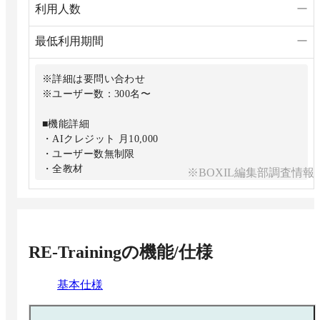
利用人数
ー
最低利用期間
ー
※詳細は要問い合わせ
※ユーザー数：300名〜
■機能詳細
・AIクレジット 月10,000
・ユーザー数無制限
・全教材
※BOXIL編集部調査情報
・自社教材アップロード
・帳票出力
・専任サポート
RE-Training
の機能/仕様
基本仕様