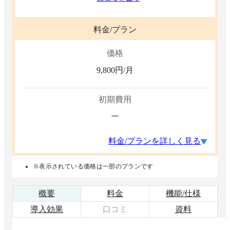
料金/プラン
価格
9,800
円/月
初期費用
ー
料金/プランを詳しく見る
※表示されている価格は一部のプランです
概要
料金
機能/仕様
導入効果
口コミ
資料