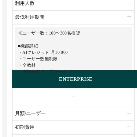
利用人数
ー
最低利用期間
ー
※ユーザー数：100〜300名推奨
■機能詳細
・AIクレジット 月10,000
・ユーザー数無制限
・全教材
・自社教材アップロード
・帳票出力
ENTERPRISE
ー
月額/ユーザー
ー
初期費用
ー