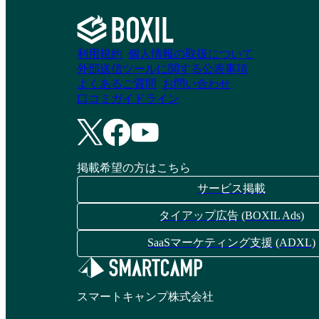
Cloud Campus
LearnO
利用規約
個人情報の取扱について
外部送信ツールに関する公表事項
よくあるご質問
お問い合わせ
資料請求リストに追加
資料請求リストに追加
口コミガイドライン
メディア博士
etudes（エチュー
掲載希望の方はこちら
ド）
サービス掲載
資料請求リストに追加
タイアップ広告 (BOXIL Ads)
資料請求リストに追加
SaaSマーケティング支援 (ADXL)
Generalist®／LM
Moodle LMS
スマートキャンプ株式会社