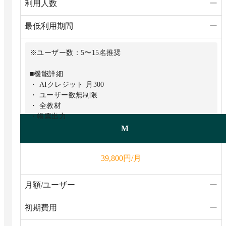
利用人数
ー
最低利用期間
ー
※ユーザー数：5〜15名推奨
■機能詳細
・ AIクレジット 月300
・ ユーザー数無制限
・ 全教材
・帳票出力
M
円/月
39,800
月額/ユーザー
ー
初期費用
ー