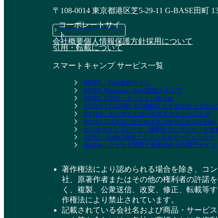
資料請求リストに追加
資料請求リストに追加
〒108-0014 東京都港区芝5-29-11 G-BASE田町 1
コーポレートサイ
ト
会社概要
個人情報保護方針
採用について
引用・転載について
スマートキャンプ サービス一覧
BOXIL - SaaS比較サイト
BOXIL Magazine - SaaS情報メディア
BOXIL EXPO - オンライン展示会
JAPAN LEADERS SUMMIT- エグゼクティブ
BALES - インサイドセールスアウトソーシング
BALES CLOUD - セールスエンゲージメントSaaS
ビジネステンプレート - 便利なテンプレートを
ADXL - SaaSに特化したデジタルエージェンシー
BizHint - クラウド活用と生産性向上の専門サイト
著作権法により認められる場合を除き、コン
社、原著作者またはその他の権利者の許諾を
く、複製、公衆送信、改変、修正、転載等す
作権法により禁止されています。
記載されている会社名および商品・サービス