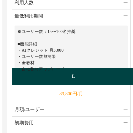
利用人数
ー
最低利用期間
ー
※ユーザー数：15〜100名推奨
■機能詳細
・AIクレジット 月3,000
・ユーザー数無制限
・全教材
・自社教材アップロード
・帳票出力
L
円/月
89,800
月額/ユーザー
ー
初期費用
ー