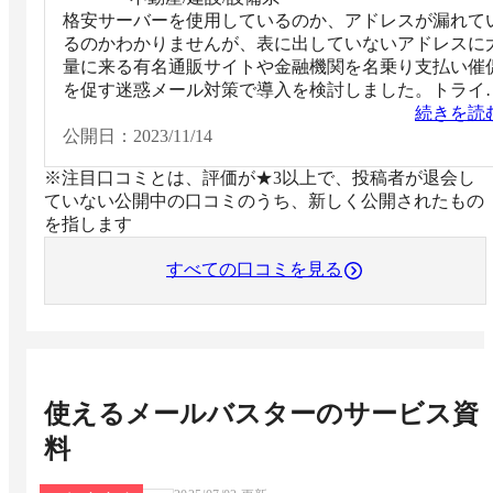
格安サーバーを使用しているのか、アドレスが漏れて
るのかわかりませんが、表に出していないアドレスに
量に来る有名通販サイトや金融機関を名乗り支払い催
を促す迷惑メール対策で導入を検討しました。トライ
ルで試してみて確かに数が目減りしたのでフィルター
続きを読
果はあると思います。
公開日：
2023/11/14
※注目口コミとは、評価が★3以上で、投稿者が退会し
ていない公開中の口コミのうち、新しく公開されたもの
を指します
すべての口コミを見る
使えるメールバスター
のサービス資
料