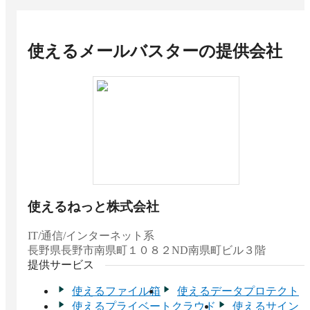
IT/通信/インターネット系
2025 下半期 BOXIL資料請求数ランキング メー
ルセキュリティ対策サービス 金融/保険系 No.1
使えるメールバスター
の提供会社
金融/保険系
2025 下半期 BOXIL資料請求数ランキング メー
ルセキュリティ対策サービス 中小企業向け
No.1
中小企業向け（1,000名未満）
使えるねっと株式会社
IT/通信/インターネット系
長野県
長野市南県町１０８２ND南県町ビル３階
提供サービス
使えるファイル箱
使えるデータプロテクト
使えるプライベートクラウド
使えるサイン