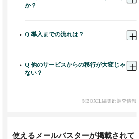
か？
A 
30日間の無料トライアルで、実際のフィルタリ
ングをお試しいただけます。
Q
導入までの流れは？
A 
ウェブサイトからのお申し込みで最短即日でご
利用が可能です。DNSレコードの書き換えが必要
になるので、ご自身のメールサーバの情報を把握
Q
他のサービスからの移行が大変じゃ
しておくとスムーズに導入できます。
ない？
A 
たった3ステップ＆5分の設定で移行可能です。
サーバに詳しくないご担当者様でも安心して手続
きできますので、移行をお考えのお客様はお気軽
※BOXIL編集部調査情報
にお問い合わせください。
使えるメールバスター
が掲載されて