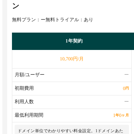
ン
無料プラン：ー
無料トライアル：あり
1年契約
円/月
10,700
月額/ユーザー
ー
初期費用
0
円
利用人数
ー
最低利用期間
1
0
年
ヶ月
ドメイン単位でわかりやすい料金設定。1ドメインあた