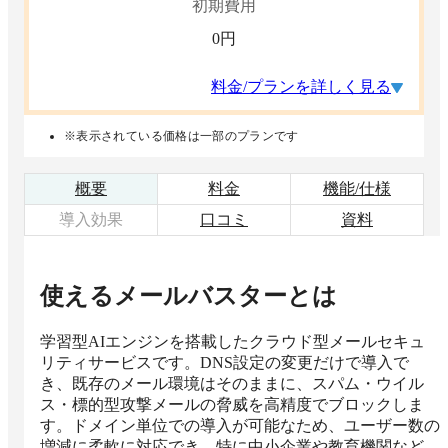
初期費用
0
円
料金/プランを詳しく見る
※表示されている価格は一部のプランです
概要
料金
機能/仕様
導入効果
口コミ
資料
使えるメールバスター
とは
学習型AIエンジンを搭載したクラウド型メールセキュ
リティサービスです。DNS設定の変更だけで導入で
き、既存のメール環境はそのままに、スパム・ウイル
ス・標的型攻撃メールの脅威を高精度でブロックしま
す。ドメイン単位での導入が可能なため、ユーザー数の
増減に柔軟に対応でき、特に中小企業や教育機関など、