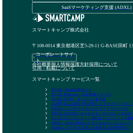
SaaSマーケティング支援 (ADXL)
スマートキャンプ株式会社
〒108-0014 東京都港区芝5-29-11 G-BASE田町 1
コーポレートサイ
ト
会社概要
個人情報保護方針
採用について
引用・転載について
スマートキャンプ サービス一覧
BOXIL - SaaS比較サイト
BOXIL Magazine - SaaS情報メディア
BOXIL EXPO - オンライン展示会
JAPAN LEADERS SUMMIT- エグゼクティブ
BALES - インサイドセールスアウトソーシング
BALES CLOUD - セールスエンゲージメントSaaS
ビジネステンプレート - 便利なテンプレートを
ADXL - SaaSに特化したデジタルエージェンシー
BizHint - クラウド活用と生産性向上の専門サイト