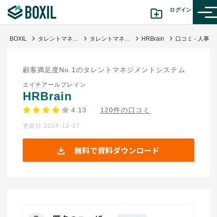
ログイン
BOXIL
タレントマネジメントシステム比較25選 11月人気ランキングとおすすめ選び方
タレントマネジメントシステム
HRBrain
口コミ - 人事評価のシステムで導入でとても便利になった
カテゴリから探す
顧客満足度No.1のタレントマネジメントシステム
診断から探す(β版)
エイチアールブレイン
HRBrain
記事から探す
4.13
120件の口コミ
更新日 2024-12-17
BOXILの使い方ガイド
情報掲載をご希望の方へ
無料で資料ダウンロード