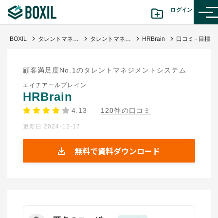
ログイン
BOXIL
タレントマネジメントシステム比較25選 11月人気ランキングとおすすめ選び方
タレントマネジメントシステム
HRBrain
口コミ - 目標設定から評価まで一気通貫で管理できる人事システム
カテゴリから探す
顧客満足度No.1のタレントマネジメントシステム
診断から探す(β版)
エイチアールブレイン
HRBrain
記事から探す
4.13
120件の口コミ
更新日 2024-12-17
BOXILの使い方ガイド
情報掲載をご希望の方へ
無料で資料ダウンロード