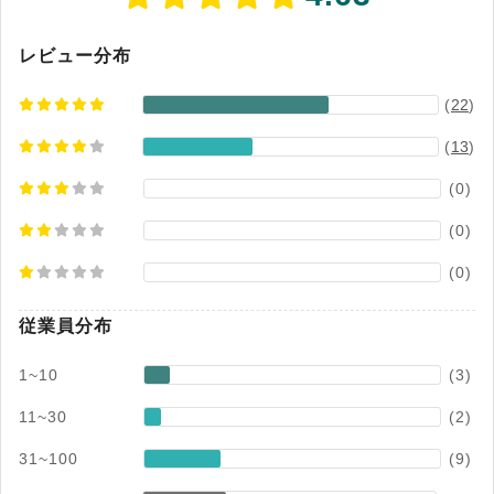
典：SmartRead公式HP（2025年10月17日閲覧）
レビュー分布
(
22
)
(
13
)
(0)
(0)
(0)
従業員分布
1~10
(3)
11~30
(2)
31~100
(9)