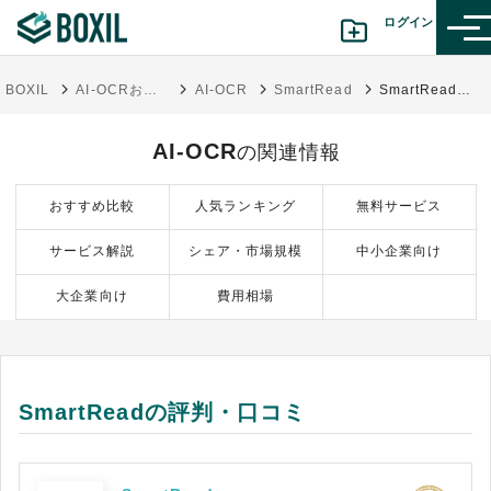
ログイン
BOXIL
AI-OCRおすすめ比較15選 わかりやすい選び方とOCRとの違い【2025年】
AI-OCR
SmartRead
SmartReadの評判・口コミ
カテゴリから探す
AI-OCR
の関連情報
診断から探す(β版)
おすすめ比較
人気ランキング
無料サービス
記事から探す
サービス解説
シェア・市場規模
中小企業向け
BOXILの使い方ガイド
情報掲載をご希望の方へ
大企業向け
費用相場
SmartReadの評判・口コミ