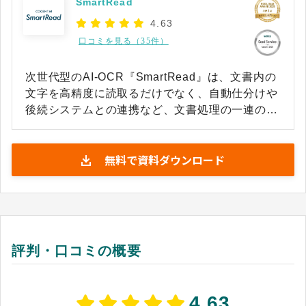
SmartRead
4.63
口コミを見る（35件）
次世代型のAI-OCR『SmartRead』は、文書内の
文字を高精度に読取るだけでなく、自動仕分けや
後続システムとの連携など、文書処理の一連のプ
ロセスを効率化するAI-OCRソリューションで
す。 ★SmartReadの特長★ ・99.2％(※)の高精
無料で資料ダウンロード
度で、定型・非定型の様々な文書を活字・手書き
文字を問わず読み取り ・初期費用＆月額システム
料不要で、利用料は月額3万円～ ※年払い ・AIを
駆使したスマートベリファイ機能で確認修正時間
を大幅に短縮 ・APIや主要RPAとのコネクタを無
償で提供（UiPath、WinActor、BizRobo!、
評判・口コミの概要
BluePrism） 500枚までお試しできる無償トライ
アルも好評受付中です。SmartReadの読み取り精
度や操作性の高さをぜひ実感してください。 ※出
4.63