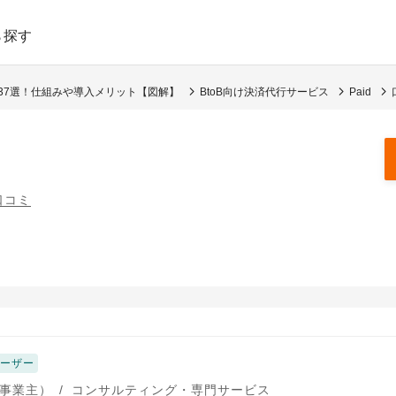
ら探す
め37選！仕組みや導入メリット【図解】
BtoB向け決済代行サービス
Paid
口コミ
ユーザー
事業主）
/
コンサルティング・専門サービス