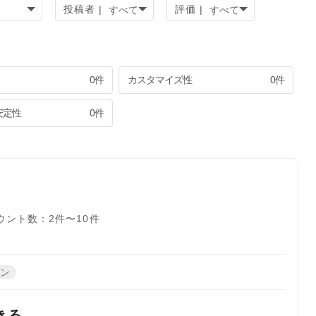
投稿者 |
評価 |
0件
カスタマイズ性
0件
安定性
0件
ウント数：2件〜10件
ーン
きる