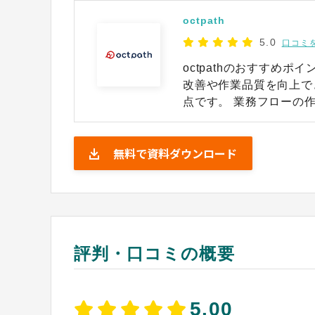
octpath
5.0
口コミ
octpathのおすすめ
改善や作業品質を向上で
点です。 業務フローの作成やフロー内部にチェック項目や選択肢を自由に設
けられます。チェック項
して実施漏れや確認漏れ
無料で資料ダウンロード
進めるとメッセージが表
す。 作業ステップごとの作業結果や対応内容を記録できるため、octpathを
通して次の担当者に情報
れるため、連絡ミスや作
ません。 また、案件ごとに進捗状況も一覧で見える化できるため、誰がいつ
までに何をやらなければ
評判・口コミの概要
5.00