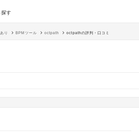
ら探す
ルあり
BPMツール
octpath
octpathの評判・口コミ