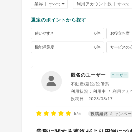
業界 |
利用アカウント数 |
選定のポイントから探す
使いやすさ
0件
お役立ち度
機能満足度
0件
サービスの
匿名のユーザー
ユーザー
不動産/建設/設備系
利用状況：利用中
/
利用アカ
投稿日：2023/03/17
5/5
投稿経路
キャンペ
業務に関する連絡がより円滑にで