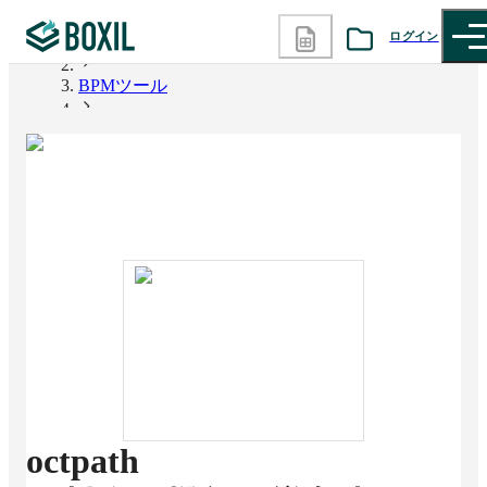
ログイン
BOXIL
BPMツール
カテゴリから探す
octpath
診断から探す
記事から探す
BOXILの使い方ガイド
情報掲載をご希望の方へ
octpath