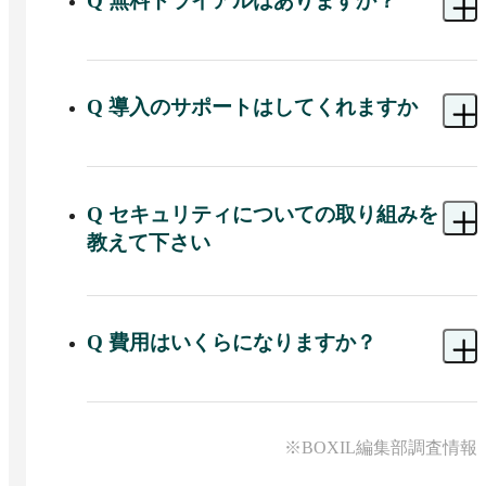
Q
無料トライアルはありますか？
A 
はい。15日間の無料トライアルですべての機能
をお試しいただけます。期間終了後の自動更新も
ないので安心してお試しいただけます。
Q
導入のサポートはしてくれますか
A 
サービスのデモンストレーションやレクチャー
など、企業様のご要望に合わせて導入や導入後の
実施させていただいております。
Q
セキュリティについての取り組みを
教えて下さい
A 
安心してサービスをご利用いただくために通信
の暗号化や他要素認証などを様々なセキュリティ
対策を行っています。
Q
費用はいくらになりますか？
A 
ご利用人数に応じて、4つの料金プランをご用意
しています。

ミニマムプランで4万5千円/月でご用意しておりま
※BOXIL編集部調査情報
す。