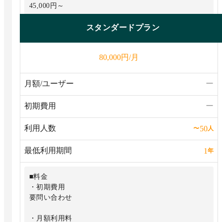
45,000円～
■機能
スタンダードプラン
・無制限のフロー、プロセス、マニュアル
円/月
80,000
・メールやSlackによる通知
・フォームのカスタマイズや外部公開
月額/ユーザー
ー
・2要素認証や柔軟な権限管理
初期費用
ー
などの機能を利用可能
利用人数
50
〜
人
※AI機能はスタンダードプラン以上のユーザー様がご利
最低利用期間
1
年
用いただけます。
■料金
・初期費用
要問い合わせ
・月額利用料