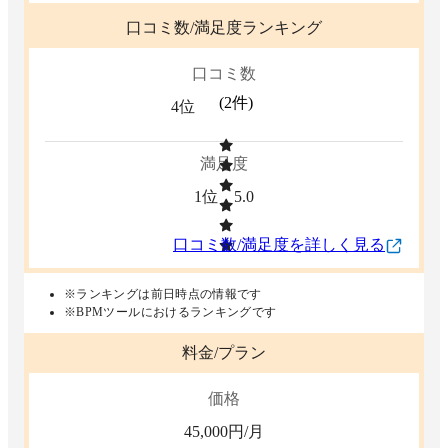
口コミ数/満足度ランキング
口コミ数
(
2
件)
4位
満足度
1位
5.0
口コミ数/満足度を詳しく見る
※ランキングは前日時点の情報です
※BPMツールにおけるランキングです
料金/プラン
価格
45,000
円/月