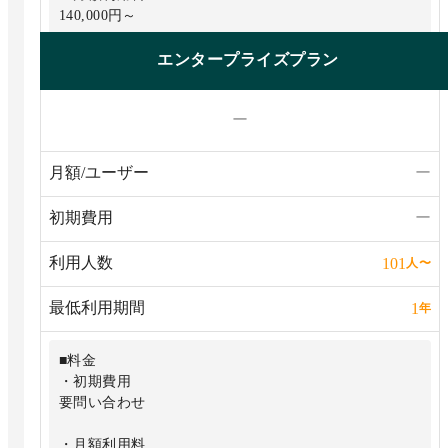
140,000円～
■機能
エンタープライズプラン
・無制限のフロー、プロセス、マニュアル
ー
・メールやSlackによる通知
・フォームのカスタマイズや外部公開
月額/ユーザー
ー
・2要素認証や柔軟な権限管理
初期費用
ー
・AI機能
利用人数
101
人
〜
などすべての機能を無制限に利用可能
最低利用期間
1
年
■料金
・初期費用
要問い合わせ
・月額利用料