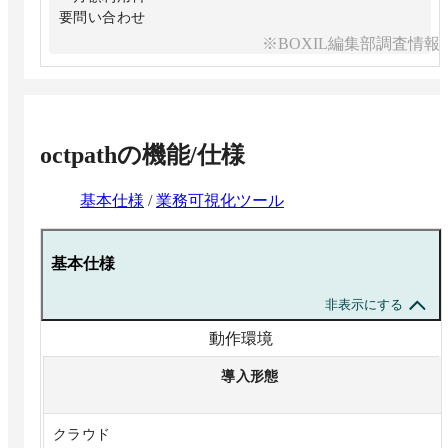
要問い合わせ
※BOXIL編集部調査情報
■機能
・無制限のフロー、プロセス、マニュアル
・メールやSlackによる通知
octpath
の機能/仕様
・フォームのカスタマイズや外部公開
基本仕様
/
業務可視化ツール
・2要素認証や柔軟な権限管理
・AI機能
基本仕様
などすべての機能を無制限に利用可能
非表示にする
動作環境
導入形態
クラウド