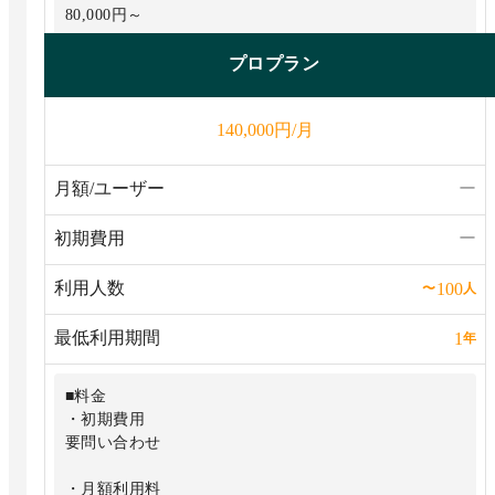
80,000円～
■機能
プロプラン
・無制限のフロー、プロセス、マニュアル
円/月
140,000
・メールやSlackによる通知
・フォームのカスタマイズや外部公開
月額/ユーザー
ー
・2要素認証や柔軟な権限管理
初期費用
ー
・AI機能
利用人数
100
〜
人
などすべての機能を無制限に利用可能
最低利用期間
1
年
■料金
・初期費用
要問い合わせ
・月額利用料