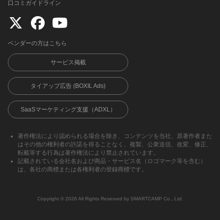
口コミガイドライン
ベンダーの方はこちら
サービス掲載
タイアップ広告 (BOXIL Ads)
SaaSマーケティング支援（ADXL）
著作権法により認められる場合を除き、コンテンツを当社、原著作者また
はその他の権利者の許諾を得ることなく、複製、公衆送信、改変、修正、
転載等する行為は著作権法により禁止されています。
記載されている会社名および商品・サービス名（ロゴマーク等を含む）
は、各社の商標または各権利者の登録商標です。
Copyright ©︎ 2026 All Rights Reserved by SMARTCAMP Co., Ltd.