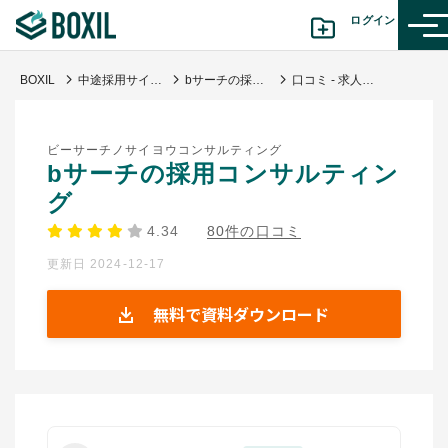
ログイン
BOXIL
中途採用サイト(掲載型)
bサーチの採用コンサルティング
口コミ - 求人活動の見直しに成功
カテゴリから探す
ビーサーチノサイヨウコンサルティング
診断から探す(β版)
bサーチの採用コンサルティン
グ
記事から探す
4.34
80件の口コミ
更新日 2024-12-17
BOXILの使い方ガイド
情報掲載をご希望の方へ
無料で資料ダウンロード