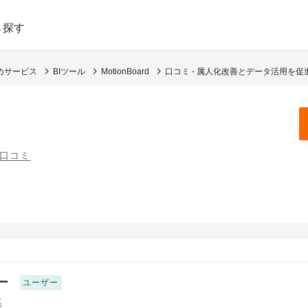
ら探す
めサービス
BIツール
MotionBoard
口コミ - 属人化改善とデータ活用を促
の口コミ
ー
ユーザー
系