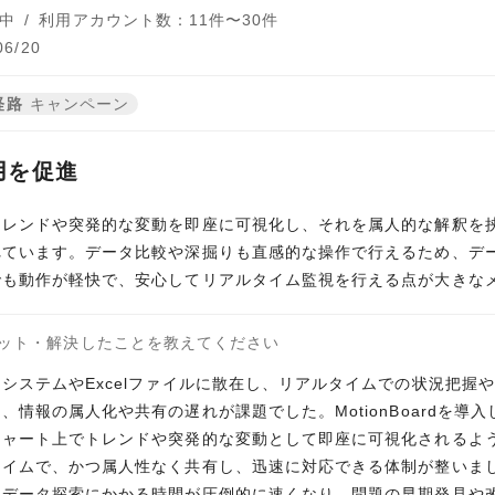
中
/
利用アカウント数：11件〜30件
6/20
経路
キャンペーン
用を促進
トレンドや突発的な変動を即座に可視化し、それを属人的な解釈を
れています。データ比較や深掘りも直感的な操作で行えるため、デ
でも動作が軽快で、安心してリアルタイム監視を行える点が大きな
ット・解決したことを教えてください
システムやExcelファイルに散在し、リアルタイムでの状況把握
情報の属人化や共有の遅れが課題でした。MotionBoardを導
チャート上でトレンドや突発的な変動として即座に可視化されるよ
タイムで、かつ属人性なく共有し、迅速に対応できる体制が整いま
、データ探索にかかる時間が圧倒的に速くなり、問題の早期発見や