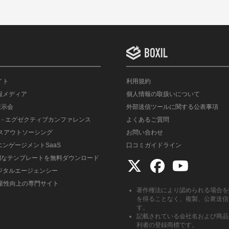
イト
利用規約
情報メディア
個人情報の取扱いについて
展示会
外部送信ツールに関する公表事項
- エグゼクティブカンファレンス
よくあるご質問
ルスアウトソーシング
お問い合わせ
エンゲージメントSaaS
口コミガイドライン
便利なテンプレートを無料ダウンロード
デジタルエージェンシー
生産性向上の専門サイト
著作権法により認められる場合を
を得ることなく、複製、公衆送信
す。
記載されている会社名および商品
利者の登録商標です。