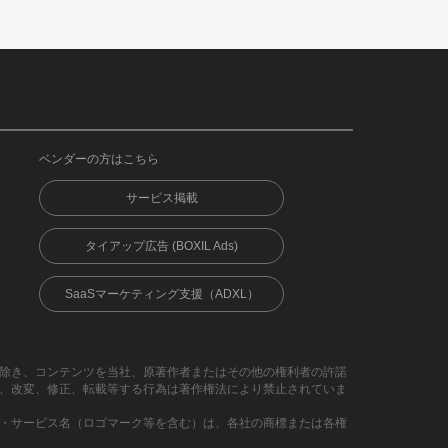
ベンダーの方はこちら
サービス掲載
タイアップ広告 (BOXIL Ads)
SaaSマーケティング支援（ADXL）
除き、コンテンツを当社、原著作者またはその他の権利者の許諾
、改変、修正、転載等する行為は著作権法により禁止されていま
・サービス名（ロゴマーク等を含む）は、各社の商標または各権