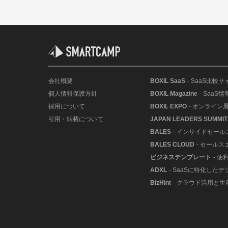
会社概要
BOXIL SaaS
- SaaS比較サ
個人情報保護方針
BOXIL Magazine
- SaaS
採用について
BOXIL EXPO
- オンライン
引用・転載について
JAPAN LEADERS SUMMIT
BALES
- インサイドセー
BALES CLOUD
- セールス
ビジネステンプレート
- 
ADXL
- SaaSに特化した
BizHint
- クラウド活用と