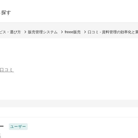
ら探す
ービス・選び方
販売管理システム
freee販売
口コミ - 資料管理の効率化と
の口コミ
ー
ユーザー
系