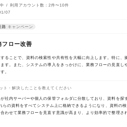
中
/
利用アカウント数：2件〜10件
1/07
経路
キャンペーン
務フロー改善
理することで、資料の検索性や共有性を大幅に向上します。特に、
ります。また、システムの導入をきっかけに、業務フローの見直し
ます。
ット・解決したことを教えてください
料が社内サーバーや個人の保管フォルダに分散しており、資料を探
、これらの資料をすべてシステム上に格納できるようになり、資料の
に合わせて業務フローを見直す意識が高まり、より効率的で整理さ