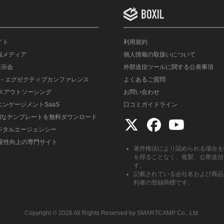
イト
利用規約
情報メディア
個人情報の取扱いについて
展示会
外部送信ツールに関する公表事項
- エグゼクティブカンファレンス
よくあるご質問
ルスアウトソーシング
お問い合わせ
エンゲージメントSaaS
口コミガイドライン
便利なテンプレートを無料ダウンロード
デジタルエージェンシー
生産性向上の専門サイト
著作権法により認められる場合を
を得ることなく、複製、公衆送信
す。
記載されている会社名および商品
利者の登録商標です。
Copyright ©︎ 2026 All Rights Reserved by SMARTCAMP Co., Ltd.