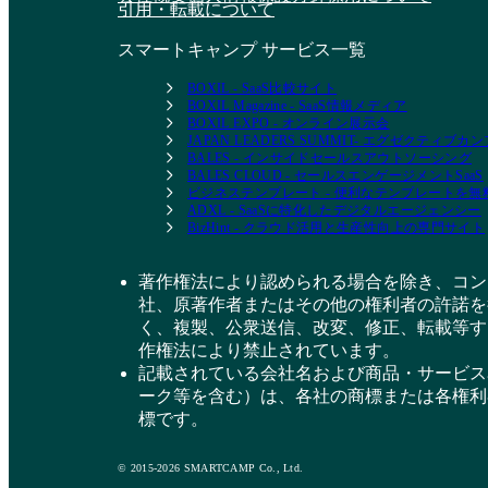
引用・転載について
スマートキャンプ サービス一覧
BOXIL - SaaS比較サイト
BOXIL Magazine - SaaS情報メディア
BOXIL EXPO - オンライン展示会
JAPAN LEADERS SUMMIT- エグゼクティブ
BALES - インサイドセールスアウトソーシング
BALES CLOUD - セールスエンゲージメントSaaS
ビジネステンプレート - 便利なテンプレートを
ADXL - SaaSに特化したデジタルエージェンシー
BizHint - クラウド活用と生産性向上の専門サイト
著作権法により認められる場合を除き、コン
社、原著作者またはその他の権利者の許諾を
く、複製、公衆送信、改変、修正、転載等す
作権法により禁止されています。
記載されている会社名および商品・サービス
ーク等を含む）は、各社の商標または各権利
標です。
© 2015-2026 SMARTCAMP Co., Ltd.