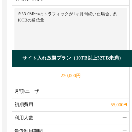
※33.0Mbpsのトラフィックが1ヶ月間続いた場合、約
10TBの通信量
サイト入れ放題プラン（10TB以上32TB未満）
円
220,000
月額/ユーザー
ー
初期費用
55,000
円
利用人数
ー
最低利用期間
ー