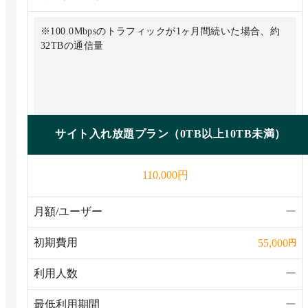
※100.0Mbpsのトラフィックが1ヶ月間続いた場合、約
32TBの通信量
サイト入れ放題プラン（0TB以上10TB未満）
円
110,000
月額/ユーザー
ー
初期費用
55,000
円
利用人数
ー
最低利用期間
ー