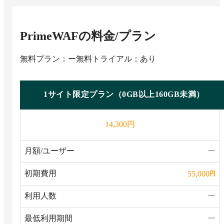
PrimeWAF
の料金/プラン
無料プラン：ー
無料トライアル：あり
1サイト限定プラン（0GB以上160GB未満）
円
14,300
月額/ユーザー
ー
初期費用
55,000
円
利用人数
ー
最低利用期間
ー