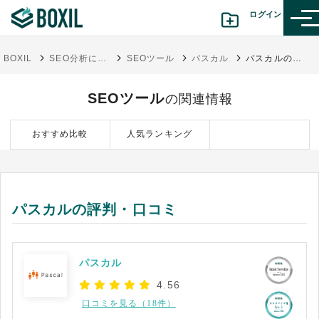
ログイン
BOXIL
SEO分析に必須なチェック・診断・解析ツール無料&有料一覧 | キーワード調査手法も【決定版】
SEOツール
パスカル
パスカルの評判・口コミ
カテゴリから探す
SEOツール
の関連情報
診断から探す(β版)
おすすめ比較
人気ランキング
記事から探す
BOXILの使い方ガイド
情報掲載をご希望の方へ
パスカルの評判・口コミ
パスカル
4.56
口コミを見る（18件）