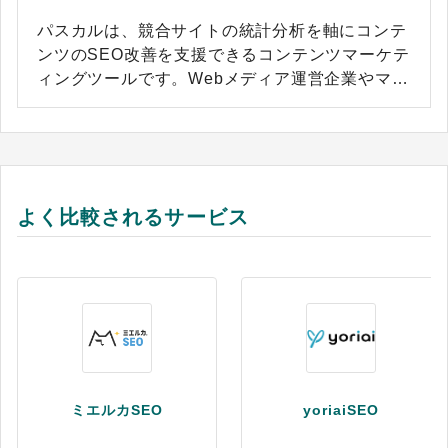
パスカルは、競合サイトの統計分析を軸にコンテ
ンツのSEO改善を支援できるコンテンツマーケテ
ィングツールです。Webメディア運営企業やマー
ケターが担う「どのキーワードで・どんな内容
を・どのように構成すれば上位表示されるか」と
いう判断に、主観ではなく統計データに基づく根
拠を提供します。 競合上位サイトの傾向を自動で
分析し、AIが記事構成案を生成する仕組みによ
よく比較されるサービス
り、調査・分析・レポート作成にかかる工数の削
減を支援します。ドメイン制限がないため、複数
サイトを運営している場合も1契約でまとめて分
析でき、複数ユーザーによる同時利用にも対応し
ています。Googleサーチコンソールとの連携機能
を備えており、自サイトの現状データと競合分析
を組み合わせた一体的なSEO運用が可能です。ク
ライアントへのレポート提出など商用利用にも対
ミエルカSEO
yoriaiSEO
応しており、Web制作会社やSEOコンサルタント
の業務にも活用できます。 ※出典：パスカル公式