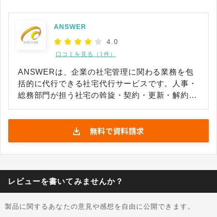
ANSWER
4.0
口コミを見る（1件）
ANSWERは、企業の社宅管理に関わる業務を包
括的に代行できる社宅代行サービスです。人事・
総務部門が担う社宅の斡旋・契約・更新・解約・
入退居対応といった煩雑な業務を、各社の社宅規
定を熟知した専任スタッフが一手に引き受け、担
無料で資料請求
当者の業務負担軽減に寄与します。単なる窓口代
行にとどまらず、入出金の一本化、データの一元
管理、解約時の原状回復費の適正化まで、社宅業
務に関わるコスト全体の見直しを支援する仕組み
を備えています。 借上社宅・社有社宅・借上駐車
レビューを書いてみませんか？
場・事務所・店舗など多様な資産タイプの管理業
務を一括して委託できる点も強みのひとつであ
製品に関するあなたの意見や感想を自由に公開できます。
り、新たに借上社宅制度を導入したい企業には規