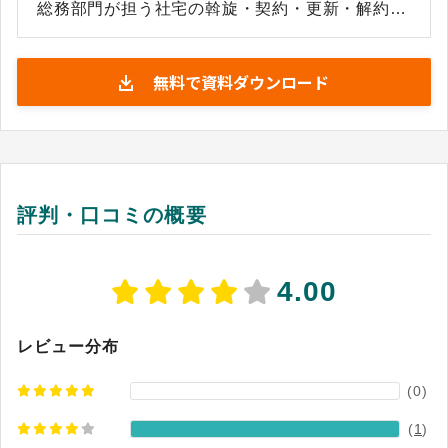
総務部門が担う社宅の斡旋・契約・更新・解約・
入退居対応といった煩雑な業務を、各社の社宅規
定を熟知した専任スタッフが一手に引き受け、担
無料で資料ダウンロード
当者の業務負担軽減に寄与します。単なる窓口代
行にとどまらず、入出金の一本化、データの一元
管理、解約時の原状回復費の適正化まで、社宅業
務に関わるコスト全体の見直しを支援する仕組み
を備えています。 借上社宅・社有社宅・借上駐車
場・事務所・店舗など多様な資産タイプの管理業
評判・口コミの概要
務を一括して委託できる点も強みのひとつであ
り、新たに借上社宅制度を導入したい企業には規
定の立案からフルサポートを提供しています。ま
4.00
た、全国の直営営業所と提携・協力業者のネット
ワークを活用し、地域の特性を踏まえた物件提案
と管理サポートを行っています。日本で社宅管理
レビュー分布
業務代行を最初に開始した1995年以来（※）、長
(0)
年の実績とノウハウの蓄積が信頼の根拠となって
います。 ※出典：タイセイ・ハウジー公式サイト
(
1
)
「ANSWER」（2026年4月30日閲覧）