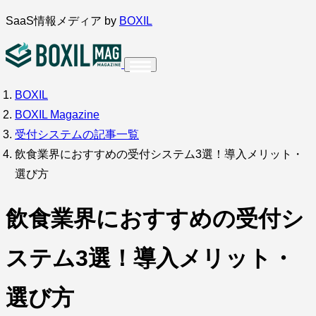
内
SaaS情報メディア by
BOXIL
容
を
ス
BOXIL
インタビュー
導入事例
調査・アンケート
キ
BOXIL Magazine
ッ
サービス比較
キーワードから探す
受付システムの記事一覧
プ
飲食業界におすすめの受付システム3選！導入メリット・
SaaS情報メディア by
BOXIL
選び方
飲食業界におすすめの受付シ
ステム3選！導入メリット・
選び方