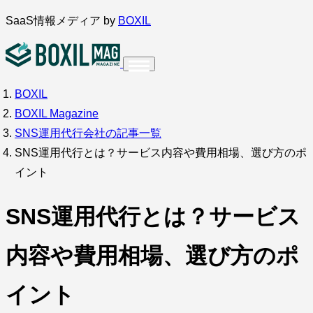
内
SaaS情報メディア by
BOXIL
容
を
ス
BOXIL
インタビュー
導入事例
調査・アンケート
キ
BOXIL Magazine
ッ
サービス比較
キーワードから探す
SNS運用代行会社の記事一覧
プ
SNS運用代行とは？サービス内容や費用相場、選び方のポ
SaaS情報メディア by
BOXIL
イント
SNS運用代行とは？サービス
内容や費用相場、選び方のポ
イント