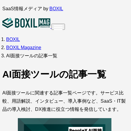
内
SaaS情報メディア by
BOXIL
容
を
ス
BOXIL
インタビュー
導入事例
調査・アンケート
キ
BOXIL Magazine
ッ
サービス比較
キーワードから探す
AI面接ツールの記事一覧
プ
SaaS情報メディア by
BOXIL
AI面接ツールの記事一覧
AI面接ツールに関連する記事一覧ページです。サービス比
較、用語解説、インタビュー、導入事例など、SaaS・IT製
品の導入検討、DX推進に役立つ情報を発信しています。