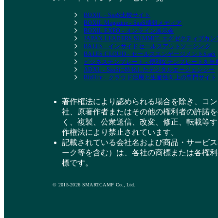
きる機能を順次展開していく予定です。 ーーー
BOXIL - SaaS比較サイト
ーーーーーーーーーーーーーーーーーーーーーー
BOXIL Magazine - SaaS情報メディア
ーーーーーーーーーーーーーーーーーー
BOXIL EXPO - オンライン展示会
JAPAN LEADERS SUMMIT- エグゼクティブ
monday.com の高度なセキュリティシステム ーー
BALES - インサイドセールスアウトソーシング
ーーーーーーーーーーーーーーーーーーーーーー
BALES CLOUD - セールスエンゲージメントSaaS
ーーーーーーーーーーーーーーーーーーー ・二
ビジネステンプレート - 便利なテンプレートを
ADXL - SaaSに特化したデジタルエージェンシー
段階認証 ・SSO＆SAML ・IP制限 ・SCIM プロビ
BizHint - クラウド活用と生産性向上の専門サイト
ジョニング ・高度な権限設定 ・セッション制
御・管理 ・監査ログ ・IP制限 ・パニックモード
著作権法により認められる場合を除き、コン
社、原著作者またはその他の権利者の許諾を
く、複製、公衆送信、改変、修正、転載等す
作権法により禁止されています。
記載されている会社名および商品・サービス
ーク等を含む）は、各社の商標または各権利
標です。
© 2015-2026 SMARTCAMP Co., Ltd.