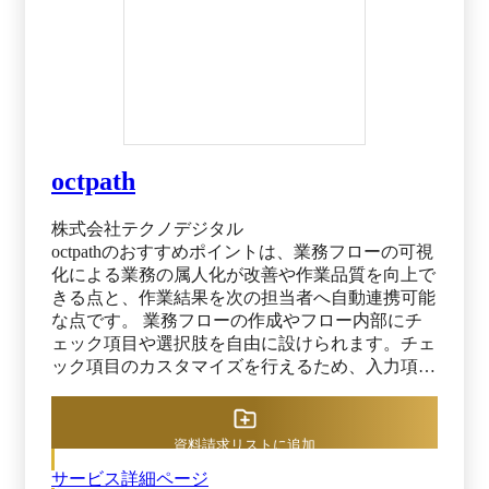
octpath
株式会社テクノデジタル
octpathのおすすめポイントは、業務フローの可視
化による業務の属人化が改善や作業品質を向上で
きる点と、作業結果を次の担当者へ自動連携可能
な点です。 業務フローの作成やフロー内部にチ
ェック項目や選択肢を自由に設けられます。チェ
ック項目のカスタマイズを行えるため、入力項目
を必須化して実施漏れや確認漏れを防止可能で
す。さらに、未チェックのまま作業を進めるとメ
ッセージが表示され、作業をストップする機能も
資料請求リストに追加
搭載されています。 作業ステップごとの作業結
サービス詳細ページ
果や対応内容を記録できるため、octpathを通して