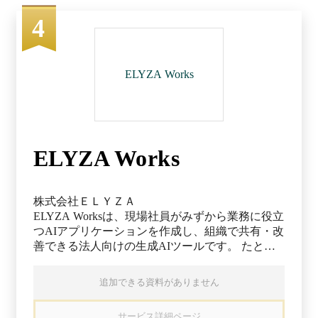
ーーーーーーーーーーーーーーーーーーーーー
monday work managementは、戦略と実行をつな
4
ぐ、オールインワンの業務管理ツールです。部署
間の連携や業務プロセスの標準化をスムーズに
し、AIと自動化でリスクやボトルネックをリアル
ELYZA Works
タイムに検知。経営から現場まで進捗状況を可視
化し、全社的な整合性を保ちながら、迅速な実行
を支援します。 主なユースケース ・プロジェク
ト管理 ・ポートフォリオ管理 ・リソース管理 ・
ビジネスオペレーション ・目標／OKR管理 ーー
ELYZA Works
ーーーーーーーーーーーーーーーーーーーーーー
ーーーーーーーーーーーーーーーーーーー
monday CRM ーーーーーーーーーーーーーーーー
ーーーーーーーーーーーーーーーーーーーーーー
株式会社ＥＬＹＺＡ
ーーーーー monday CRMは、営業プロセスのすべ
ELYZA Worksは、現場社員がみずから業務に役立
てを一元管理できる営業支援ツールです。リード
つAIアプリケーションを作成し、組織で共有・改
獲得から商談管理、売上予測、顧客対応までを一
善できる法人向けの生成AIツールです。 たとえ
元化し、既存の営業プロセスをすばやく可視化・
ば、日々のルーティン業務を効率化したい担当者
最適化。営業担当者にもマネージャーにも使いや
が、実現したい内容を日本語で入力するだけで、
追加できる資料がありません
すく、メールや他ツールとの連携もスムーズに行
AIが要件に沿った自社専用の業務AIアプリを自動
えます。リアルタイムの進捗共有と自動化で、業
生成できます。生成されたアプリは入力項目が整
務効率と成約率を同時に高めます。 主なユース
サービス詳細ページ