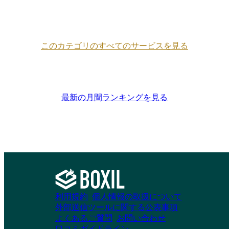
ビスカタログ ーーーーーーーーーーーーーーー
ーーーーーーーーーーーーーーーーーーーーーー
ーーーーーー monday dev ーーーーーーーーーー
ーーーーーーーーーーーーーーーーーーーーーー
このカテゴリのすべてのサービスを見る
ーーーーーーーーーーー monday devは、ロードマ
ップの策定からスプリント管理、製品リリースま
でを迅速に行うことを支援する開発管理ツールで
す。スクラムやカンバンに柔軟に対応し、GitHub
やCI/CDとの連携、バグ管理、リリース管理まで
最新の月間ランキングを見る
を一気通貫で可視化。AIによるバグ分類やスプリ
ント要約でチームの負担を軽減し、エンジニアは
本来の開発に集中できます。ビジネスチームとも
連携しやすく、開発のアウトプットをスピード感
を持ってビジネスの成果につなげることができま
す。 主なユースケース ・機能リクエスト ・製品
ロードマップ ・スプリント管理 ・バグ追跡 ・イ
ンシデント管理 ・スプリント振り返り ・製品ド
キュメント ・リリース管理 ーーーーーーーーー
利用規約
個人情報の取扱について
ーーーーーーーーーーーーーーーーーーーーーー
外部送信ツールに関する公表事項
ーーーーーーーーーーーー monday.com が選ばれ
よくあるご質問
お問い合わせ
る理由 ーーーーーーーーーーーーーーーーーー
口コミガイドライン