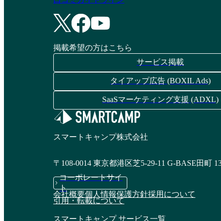
ーーーーーーーーーーーーーーーーーーーーーー
ーーー // 高い浸透率と定着率 スプレッドシート
感覚で操作できる直感的なUIのため、技術部門以
外でも使いやすく、多くの企業で導入が進んでい
ます。 // 短期間で効果を実感できる 直感的なUI
掲載希望の方はこちら
で導入も学習もスムーズに進められるため、すぐ
サービス掲載
に業務にインパクトをもたらし、短期間でROIの
達成を実現できます。 Forrester社のTotal Economic
タイアップ広告 (BOXIL Ads)
Impact™調査では、monday.comを導入した企業が
短期間で投資回収を実現した例が報告されていま
SaaSマーケティング支援 (ADXL)
す。 // 自由度高くカスタマイズできる 非エンジ
ニアの方でもノーコードで簡単にカスタマイズで
きるので、実際に業務に携わられている方が、業
スマートキャンプ株式会社
務フローに合わせて自由に設計できます。また、
導入にあたって想定外の開発コストが発生しない
点も、評価いただいています。 // イノベーション
〒108-0014 東京都港区芝5-29-11 G-BASE田町 1
への継続的な投資 新しいエンタープライズワー
コーポレートサイ
クマネジメント機能に加え、AIを核としたプラッ
ト
トフォーム全体の進化にも注力しています。今後
会社概要
個人情報保護方針
採用について
は、特定業務に特化したAIエージェントの提供に
引用・転載について
加え、ユーザー自身がプロンプトやノーコードで
スマートキャンプ サービス一覧
独自のソリューションやAIエージェントを構築で