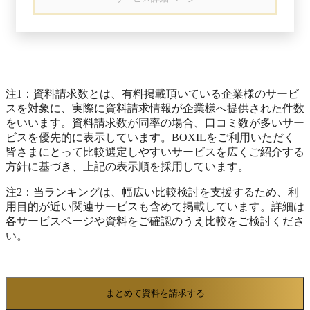
理されたフォーム形式で提供され、専門的なITス
ケース ・リード管理 ・顧客／顧客担当者情報の
キルがなくても誰でも直感的に利用可能です。
管理 ・商談管理 ・売上予測 ・ポストセールスの
社内のドキュメントなど自社固有の情報を参照す
業務支援 ・営業オペレーション ・営業アナリテ
る必要がある場合でも、ELYZA Worksは検索誘導
ィクス ・チーム目標管理 ーーーーーーーーーー
（RAG）機能によって該当データを組み込み、
ーーーーーーーーーーーーーーーーーーーーーー
回答の正確性を高めたAIアプリを作成できます。
ーーーーーーーーーーー monday service ーーーー
作成されたAIアプリはチーム単位で社内共有で
注1：資料請求数とは、有料掲載頂いている企業様のサービ
ーーーーーーーーーーーーーーーーーーーーーー
き、メンバーは共通のツールとして日常業務に活
スを対象に、実際に資料請求情報が企業様へ提供された件数
ーーーーーーーーーーーーーーーーー monday
用可能です。 さらに、各アプリの利用ログやア
をいいます。資料請求数が同率の場合、口コミ数が多いサー
serviceは、業務支援部門向けのエンタープライズ
クセス権限の管理機能が備わっており、社内で安
ビスを優先的に表示しています。BOXILをご利用いただく
サービス管理（ESM）ツールです。IT／情シス、
全に展開できるよう運用面の統制も可能です。
皆さまにとって比較選定しやすいサービスを広くご紹介する
人事、総務など多様な領域で、問い合わせ対応や
API連携にも対応しており、社内ポータルや他の
方針に基づき、上記の表示順を採用しています。
チケット管理を効率化。AIエージェントによる自
業務システムからAIアプリを呼び出せます。 利
動対応、SLA管理、ナレッジベース構築などによ
用が進むほどユーザーからの入力データやフィー
注2：当ランキングは、幅広い比較検討を支援するため、利
り、業務品質とスピードを両立。さらに、各部門
ドバックが蓄積され、ELYZA Worksはそれらの情
用目的が近い関連サービスも含めて掲載しています。詳細は
が共通の仕組みで連携できる環境を整えること
報をもとにAIアプリの精度向上につなげられま
各サービスページや資料をご確認のうえ比較をご検討くださ
で、全社的な業務運用の整合性と効率を高めま
す。 このようなサイクルで継続的に品質を改善
い。
す。 主なユースケース ・チケット管理 ・マルチ
しながら組織全体で生成AIを実装できる点が、
チャネルサポート ・AIエージェントによる仕分
ELYZA Worksの大きな特徴です。
け・一次対応 ・カスタマーポータル ・SLA設定
・ナレッジマネジメント ・在庫／発注管理 ・ア
まとめて資料を請求する
セット管理 ・従業員ライフサイクル管理 ・サー