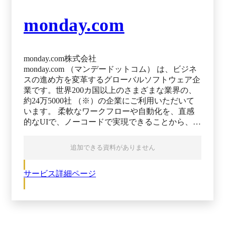
適した業務フローが表示されます。 ▼ 導入効果
業務の可視化・属人化解消・品質の均一化などの
monday.com
課題を解決し、バックオフィス・BPO・点検など
で繰り返し行われる業務の改善に効果的です。
monday.com株式会社
monday.com （マンデードットコム） は、ビジネ
スの進め方を変革するグローバルソフトウェア企
業です。世界200カ国以上のさまざまな業界の、
約24万5000社 （※）の企業にご利用いただいて
います。 柔軟なワークフローや自動化を、直感
的なUIで、ノーコードで実現できることから、テ
ック系以外の業種がお客様の7割 を占めていま
す。 現在、共通プラットフォームの「Work OS」
追加できる資料がありません
上に、以下4つの製品を展開しています。 ・
monday work management ・monday CRM ・monday
サービス詳細ページ
dev ・monday service ※出典：monday.com公式
HP（2025年7月28日閲覧） ーーーーーーーーーー
ーーーーーーーーーーーーーーーーーーーーーー
ーーーーーーーーーーー monday work management
ーーーーーーーーーーーーーーーーーーーーーー