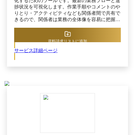
化するためのツールです。最新の業務フローと進
捗状況を可視化します。作業手順やコメントのや
りとり・アクティビティなども関係者間で共有で
きるので、関係者は業務の全体像を容易に把握す
ることができます。 ▼ おすすめポイント ● 最新
の業務フローと進捗状況を可視化 ・ ユーザーが
直感的に流れを捉えやすい上から下に流れるフロ
資料請求リストに追加
ー図で、業務フローを定義します。 ・ 各ステッ
サービス詳細ページ
プに条件を設定することが可能です。 ・ 案件ご
との進行状況や案件全体の進捗状況を確認するこ
とができます。 ● マニュアル・チェックリスト・
作業フォームで抜け漏れ防止 ・ 画像やリンクを
使った簡易マニュアル（リッチテキスト形式）と
合わせてチェックリストを 設置可能です。 ・
業務の案件ごとにユーザーが期日を設定できま
す。 ・ 記録が必要な作業結果をユーザーに質問
形式で記入させる作業フォームを設置できます。
・ 作業の履歴や担当者間のコメント・ファイル
の共有も可能です。 ● 適切なステップを絞り込め
る、ルール設定 ・ マニュアルや手順書の細目や
条件を、質問形式で絞り込みます。 ・ ユーザー
は質問に回答して業務を開始すると、実施条件に