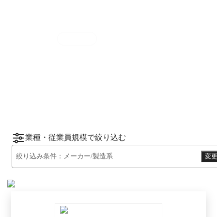
集計期間
2025年7月1日
〜
12月31日
2025
年
下半期
（
7月
〜
12月
）にBOXILユーザ
ーから資料請求されたサービスをもとに、カ
*1
*2
テゴリ別ランキング
をご紹介します。
※掲載している情報は
2026年1月14日
時点の
情報です。
業種・従業員規模で絞り込む
絞り込み条件：
メーカー/製造系
変