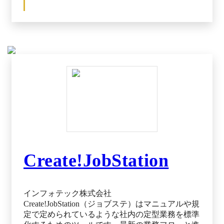
次の担当者に情報の引き継ぎを行えます。次の担
当者へ自動で連携されるため、連絡ミスや作業結
果の確認、リマインドといった作業は必要ありま
せん。 また、案件ごとに進捗状況も一覧で見え
る化できるため、誰がいつまでに何をやらなけれ
ばならないのかが明確化されます。
Create!JobStation
インフォテック株式会社
Create!JobStation（ジョブステ）はマニュアルや規
定で定められているような社内の定型業務を標準