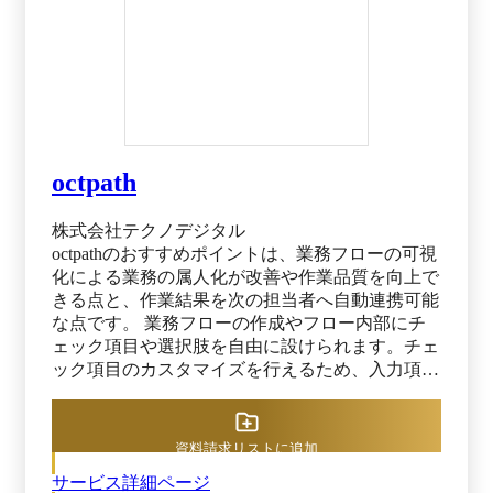
octpath
株式会社テクノデジタル
octpathのおすすめポイントは、業務フローの可視
化による業務の属人化が改善や作業品質を向上で
きる点と、作業結果を次の担当者へ自動連携可能
な点です。 業務フローの作成やフロー内部にチ
ェック項目や選択肢を自由に設けられます。チェ
ック項目のカスタマイズを行えるため、入力項目
を必須化して実施漏れや確認漏れを防止可能で
す。さらに、未チェックのまま作業を進めるとメ
ッセージが表示され、作業をストップする機能も
資料請求リストに追加
搭載されています。 作業ステップごとの作業結
サービス詳細ページ
果や対応内容を記録できるため、octpathを通して