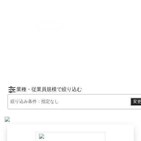
集計期間
2025年7月1日
〜
12月31日
2025
年
下半期
（
7月
〜
12月
）にBOXILユーザ
ーから資料請求されたサービスをもとに、カ
*1
*2
テゴリ別ランキング
をご紹介します。
※掲載している情報は
2026年1月14日
時点の
情報です。
業種・従業員規模で絞り込む
絞り込み条件：
指定なし
変