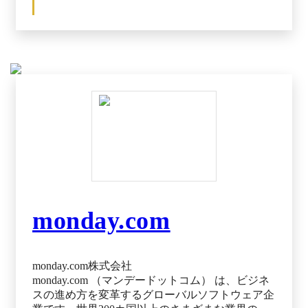
次の担当者に情報の引き継ぎを行えます。次の担
当者へ自動で連携されるため、連絡ミスや作業結
果の確認、リマインドといった作業は必要ありま
せん。 また、案件ごとに進捗状況も一覧で見え
る化できるため、誰がいつまでに何をやらなけれ
ばならないのかが明確化されます。
monday.com
monday.com株式会社
monday.com （マンデードットコム） は、ビジネ
スの進め方を変革するグローバルソフトウェア企