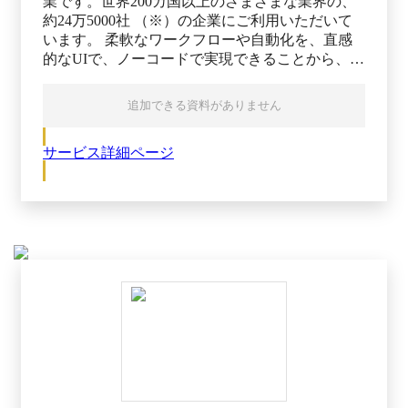
業です。世界200カ国以上のさまざまな業界の、
約24万5000社 （※）の企業にご利用いただいて
います。 柔軟なワークフローや自動化を、直感
的なUIで、ノーコードで実現できることから、テ
ック系以外の業種がお客様の7割 を占めていま
す。 現在、共通プラットフォームの「Work OS」
追加できる資料がありません
上に、以下4つの製品を展開しています。 ・
monday work management ・monday CRM ・monday
サービス詳細ページ
dev ・monday service ※出典：monday.com公式
HP（2025年7月28日閲覧） ーーーーーーーーーー
ーーーーーーーーーーーーーーーーーーーーーー
ーーーーーーーーーーー monday work management
ーーーーーーーーーーーーーーーーーーーーーー
ーーーーーーーーーーーーーーーーーーーーー
monday work managementは、戦略と実行をつな
ぐ、オールインワンの業務管理ツールです。部署
間の連携や業務プロセスの標準化をスムーズに
し、AIと自動化でリスクやボトルネックをリアル
タイムに検知。経営から現場まで進捗状況を可視
化し、全社的な整合性を保ちながら、迅速な実行
を支援します。 主なユースケース ・プロジェク
ト管理 ・ポートフォリオ管理 ・リソース管理 ・