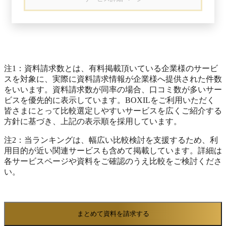
やCI/CDとの連携、バグ管理、リリース管理まで
理されたフォーム形式で提供され、専門的なITス
を一気通貫で可視化。AIによるバグ分類やスプリ
キルがなくても誰でも直感的に利用可能です。
ント要約でチームの負担を軽減し、エンジニアは
社内のドキュメントなど自社固有の情報を参照す
本来の開発に集中できます。ビジネスチームとも
る必要がある場合でも、ELYZA Worksは検索誘導
連携しやすく、開発のアウトプットをスピード感
（RAG）機能によって該当データを組み込み、
を持ってビジネスの成果につなげることができま
回答の正確性を高めたAIアプリを作成できます。
す。 主なユースケース ・機能リクエスト ・製品
作成されたAIアプリはチーム単位で社内共有で
注1：資料請求数とは、有料掲載頂いている企業様のサービ
ロードマップ ・スプリント管理 ・バグ追跡 ・イ
き、メンバーは共通のツールとして日常業務に活
スを対象に、実際に資料請求情報が企業様へ提供された件数
ンシデント管理 ・スプリント振り返り ・製品ド
用可能です。 さらに、各アプリの利用ログやア
をいいます。資料請求数が同率の場合、口コミ数が多いサー
キュメント ・リリース管理 ーーーーーーーーー
クセス権限の管理機能が備わっており、社内で安
ビスを優先的に表示しています。BOXILをご利用いただく
ーーーーーーーーーーーーーーーーーーーーーー
全に展開できるよう運用面の統制も可能です。
皆さまにとって比較選定しやすいサービスを広くご紹介する
ーーーーーーーーーーーー monday.com が選ばれ
API連携にも対応しており、社内ポータルや他の
方針に基づき、上記の表示順を採用しています。
る理由 ーーーーーーーーーーーーーーーーーー
業務システムからAIアプリを呼び出せます。 利
ーーーーーーーーーーーーーーーーーーーーーー
用が進むほどユーザーからの入力データやフィー
注2：当ランキングは、幅広い比較検討を支援するため、利
ーーー // 高い浸透率と定着率 スプレッドシート
ドバックが蓄積され、ELYZA Worksはそれらの情
用目的が近い関連サービスも含めて掲載しています。詳細は
感覚で操作できる直感的なUIのため、技術部門以
報をもとにAIアプリの精度向上につなげられま
各サービスページや資料をご確認のうえ比較をご検討くださ
外でも使いやすく、多くの企業で導入が進んでい
す。 このようなサイクルで継続的に品質を改善
い。
ます。 // 短期間で効果を実感できる 直感的なUI
しながら組織全体で生成AIを実装できる点が、
で導入も学習もスムーズに進められるため、すぐ
ELYZA Worksの大きな特徴です。
に業務にインパクトをもたらし、短期間でROIの
達成を実現できます。 Forrester社のTotal Economic
まとめて資料を請求する
Impact™調査では、monday.comを導入した企業が