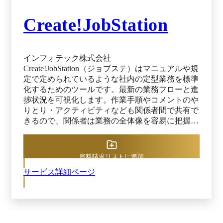
ビジネスオペレーション ・目標／OKR管理 ーー
ーーーーーーーーーーーーーーーーーーーーーー
Create!JobStation
ーーーーーーーーーーーーーーーーーーー
monday CRM ーーーーーーーーーーーーーーーー
ーーーーーーーーーーーーーーーーーーーーーー
インフォテック株式会社
ーーーーー monday CRMは、営業プロセスのすべ
Create!JobStation（ジョブステ）はマニュアルや規
てを一元管理できる営業支援ツールです。リード
定で定められているような社内の定型業務を標準
獲得から商談管理、売上予測、顧客対応までを一
化するためのツールです。最新の業務フローと進
元化し、既存の営業プロセスをすばやく可視化・
捗状況を可視化します。作業手順やコメントのや
最適化。営業担当者にもマネージャーにも使いや
りとり・アクティビティなども関係者間で共有で
すく、メールや他ツールとの連携もスムーズに行
きるので、関係者は業務の全体像を容易に把握す
えます。リアルタイムの進捗共有と自動化で、業
ることができます。 ▼ おすすめポイント ● 最新
務効率と成約率を同時に高めます。 主なユース
の業務フローと進捗状況を可視化 ・ ユーザーが
ケース ・リード管理 ・顧客／顧客担当者情報の
直感的に流れを捉えやすい上から下に流れるフロ
管理 ・商談管理 ・売上予測 ・ポストセールスの
資料請求リストに追加
ー図で、業務フローを定義します。 ・ 各ステッ
業務支援 ・営業オペレーション ・営業アナリテ
サービス詳細ページ
プに条件を設定することが可能です。 ・ 案件ご
ィクス ・チーム目標管理 ーーーーーーーーーー
との進行状況や案件全体の進捗状況を確認するこ
ーーーーーーーーーーーーーーーーーーーーーー
とができます。 ● マニュアル・チェックリスト・
ーーーーーーーーーーー monday service ーーーー
作業フォームで抜け漏れ防止 ・ 画像やリンクを
ーーーーーーーーーーーーーーーーーーーーーー
使った簡易マニュアル（リッチテキスト形式）と
ーーーーーーーーーーーーーーーーー monday