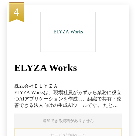
合わせてチェックリストを 設置可能です。 ・
serviceは、業務支援部門向けのエンタープライズ
業務の案件ごとにユーザーが期日を設定できま
4
サービス管理（ESM）ツールです。IT／情シス、
す。 ・ 記録が必要な作業結果をユーザーに質問
人事、総務など多様な領域で、問い合わせ対応や
形式で記入させる作業フォームを設置できます。
チケット管理を効率化。AIエージェントによる自
・ 作業の履歴や担当者間のコメント・ファイル
動対応、SLA管理、ナレッジベース構築などによ
ELYZA Works
の共有も可能です。 ● 適切なステップを絞り込め
り、業務品質とスピードを両立。さらに、各部門
る、ルール設定 ・ マニュアルや手順書の細目や
が共通の仕組みで連携できる環境を整えること
条件を、質問形式で絞り込みます。 ・ ユーザー
で、全社的な業務運用の整合性と効率を高めま
は質問に回答して業務を開始すると、実施条件に
す。 主なユースケース ・チケット管理 ・マルチ
適した業務フローが表示されます。 ▼ 導入効果
チャネルサポート ・AIエージェントによる仕分
ELYZA Works
業務の可視化・属人化解消・品質の均一化などの
け・一次対応 ・カスタマーポータル ・SLA設定
課題を解決し、バックオフィス・BPO・点検など
・ナレッジマネジメント ・在庫／発注管理 ・ア
で繰り返し行われる業務の改善に効果的です。
セット管理 ・従業員ライフサイクル管理 ・サー
ビスカタログ ーーーーーーーーーーーーーーー
株式会社ＥＬＹＺＡ
ーーーーーーーーーーーーーーーーーーーーーー
ELYZA Worksは、現場社員がみずから業務に役立
ーーーーーー monday dev ーーーーーーーーーー
つAIアプリケーションを作成し、組織で共有・改
ーーーーーーーーーーーーーーーーーーーーーー
善できる法人向けの生成AIツールです。 たとえ
ーーーーーーーーーーー monday devは、ロードマ
ば、日々のルーティン業務を効率化したい担当者
ップの策定からスプリント管理、製品リリースま
が、実現したい内容を日本語で入力するだけで、
追加できる資料がありません
でを迅速に行うことを支援する開発管理ツールで
AIが要件に沿った自社専用の業務AIアプリを自動
す。スクラムやカンバンに柔軟に対応し、GitHub
生成できます。生成されたアプリは入力項目が整
サービス詳細ページ