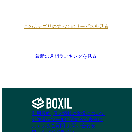
短期間で投資回収を実現した例が報告されていま
す。 // 自由度高くカスタマイズできる 非エンジ
ニアの方でもノーコードで簡単にカスタマイズで
きるので、実際に業務に携わられている方が、業
このカテゴリのすべてのサービスを見る
務フローに合わせて自由に設計できます。また、
導入にあたって想定外の開発コストが発生しない
点も、評価いただいています。 // イノベーション
への継続的な投資 新しいエンタープライズワー
クマネジメント機能に加え、AIを核としたプラッ
最新の月間ランキングを見る
トフォーム全体の進化にも注力しています。今後
は、特定業務に特化したAIエージェントの提供に
加え、ユーザー自身がプロンプトやノーコードで
独自のソリューションやAIエージェントを構築で
きる機能を順次展開していく予定です。 ーーー
ーーーーーーーーーーーーーーーーーーーーーー
ーーーーーーーーーーーーーーーーーー
monday.com の高度なセキュリティシステム ーー
ーーーーーーーーーーーーーーーーーーーーーー
利用規約
個人情報の取扱について
ーーーーーーーーーーーーーーーーーーー ・二
外部送信ツールに関する公表事項
段階認証 ・SSO＆SAML ・IP制限 ・SCIM プロビ
よくあるご質問
お問い合わせ
ジョニング ・高度な権限設定 ・セッション制
口コミガイドライン