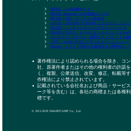
BOXIL - SaaS比較サイト
BOXIL Magazine - SaaS情報メディア
BOXIL EXPO - オンライン展示会
JAPAN LEADERS SUMMIT- エグゼクティブ
BALES - インサイドセールスアウトソーシング
BALES CLOUD - セールスエンゲージメントSaaS
ビジネステンプレート - 便利なテンプレートを
ADXL - SaaSに特化したデジタルエージェンシー
BizHint - クラウド活用と生産性向上の専門サイト
著作権法により認められる場合を除き、コン
社、原著作者またはその他の権利者の許諾を
く、複製、公衆送信、改変、修正、転載等す
作権法により禁止されています。
記載されている会社名および商品・サービス
ーク等を含む）は、各社の商標または各権利
標です。
© 2015-2026 SMARTCAMP Co., Ltd.